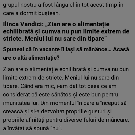
grupul nostru a fost lângă el în tot acest timp în
care a dormit buștean.
Ilinca Vandici: „Zian are o alimentație
echilibrată și cumva nu pun limite extrem de
stricte. Meniul lui nu sare din tipare”
Spuneai că în vacanțe îl lași să mănânce… Acasă
are o altă alimentație?
Zian are o alimentație echilibrată și cumva nu pun
limite extrem de stricte. Meniul lui nu sare din
tipare. Când era mic, i-am dat tot ceea ce am
considerat că este sănătos și este bun pentru
imunitatea lui. Din momentul în care a început să
crească și și-a dezvoltat propriile gusturi și
propriile afinități pentru diverse feluri de mâncare,
a învățat să spună “nu”.