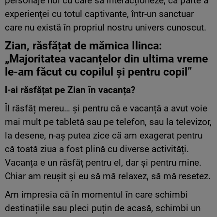
personaje noi cu care să interacționeze, ca parte a
experienței cu totul captivante, într-un sanctuar
care nu există în propriul nostru univers cunoscut.
Zian,
răsfățat
de
mămica
Ilinca:
„Majoritatea vacanțelor din ultima vreme
le-am făcut cu copilul și pentru copil”
l-ai răsfățat pe Zian în vacanța?
Îl răsfăț mereu… și pentru că e vacanță a avut voie
mai mult pe tabletă sau pe telefon, sau la televizor,
la desene, n-aș putea zice că am exagerat pentru
că toată ziua a fost plină cu diverse activități.
Vacanța e un răsfăț pentru el, dar și pentru mine.
Chiar am reușit și eu să mă relaxez, să mă resetez.
Am impresia că în momentul în care schimbi
destinațiile sau pleci puțin de acasă, schimbi un