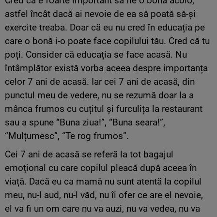
Cred că e foarte important să fie o bonă acolo,
astfel încât dacă ai nevoie de ea să poată să-și
exercite treaba. Doar că eu nu cred în educația pe
care o bonă i-o poate face copilului tău. Cred că tu
poți. Consider că educația se face acasă. Nu
întâmplător există vorba aceea despre importanța
celor 7 ani de acasă. Iar cei 7 ani de acasă, din
punctul meu de vedere, nu se rezumă doar la a
mânca frumos cu cuțitul și furculița la restaurant
sau a spune “Buna ziua!”, “Buna seara!”,
“Mulțumesc”, “Te rog frumos”.
Cei 7 ani de acasă se referă la tot bagajul
emoțional cu care copilul pleacă după aceea în
viață. Dacă eu ca mamă nu sunt atentă la copilul
meu, nu-l aud, nu-l văd, nu îi ofer ce are el nevoie,
el va fi un om care nu va auzi, nu va vedea, nu va