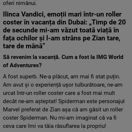
oferi nimănui.
Ilinca Vandici,
emoții
mari
într
-un roller
coster
în
vacanța
din Dubai: „Timp de 20
de secunde mi-am văzut toată viață în
fața ochilor și l-am strâns pe Zian tare,
tare de mână”
Să
revenim la vacanță. Cum a fost la IMG World
of Adventures?
A fost superb. Ne-a plăcut, am mai fi stat puțin.
Am avut și o experiență ușor tulburătoare, ne-am
urcat într-un roller coster care a fost mai mult
decât ne-am așteptat! Spiderman este personajul
Marvel preferat de Zian așa că am găsit un roller
coster Spiderman. Nu mi-am imaginat că va fi
ceva care îmi va tăia răsuflarea la propriu!