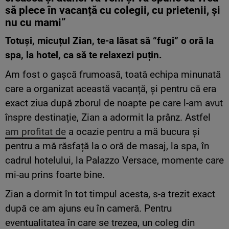
să plece în vacanță cu colegii, cu prietenii, și
nu cu mami”
Totuși
, micuțul Zian, te-a lăsat să “fugi” o oră la
spa, la hotel, ca să te relaxezi puțin.
Am fost o gașcă frumoasă, toată echipa minunată
care a organizat această vacanță, și pentru că era
exact ziua după zborul de noapte pe care l-am avut
înspre destinație, Zian a adormit la prânz. Astfel
am profitat de
a ocazie pentru a mă bucura și
pentru a mă răsfață la o oră de masaj, la spa, în
cadrul hotelului, la Palazzo Versace, momente care
mi-au prins foarte bine.
Zian a dormit în tot timpul acesta, s-a trezit exact
după ce am ajuns eu în cameră. Pentru
eventualitatea în care se trezea, un coleg din