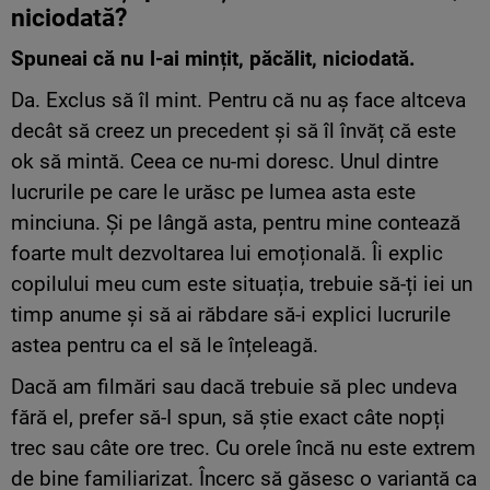
niciodată
?
Spuneai că nu l-ai mințit, păcălit, niciodată.
Da. Exclus să îl mint. Pentru că nu aș face altceva
decât să creez un precedent și să îl învăț că este
ok să mintă. Ceea ce nu-mi doresc. Unul dintre
lucrurile pe care le urăsc pe lumea asta este
minciuna. Și pe lângă asta, pentru mine contează
foarte mult dezvoltarea lui emoțională. Îi explic
copilului meu cum este situația, trebuie să-ți iei un
timp anume și să ai răbdare să-i explici lucrurile
astea pentru ca el să le înțeleagă.
Dacă am filmări sau dacă trebuie să plec undeva
fără el, prefer să-I spun, să știe exact câte nopți
trec sau câte ore trec. Cu orele încă nu este extrem
de bine familiarizat. Încerc să găsesc o variantă ca