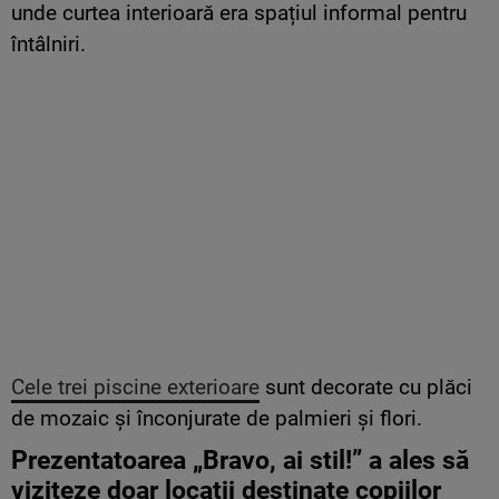
unde curtea interioară era spațiul informal pentru
întâlniri.
Cele trei piscine exterioare
sunt decorate cu plăci
de mozaic și înconjurate de palmieri și flori.
Prezentatoarea „Bravo,
ai
stil
!” a
ales
să
viziteze doar
locații
destinate copiilor