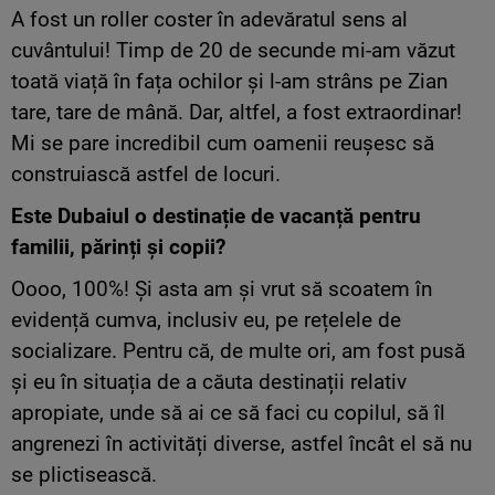
A fost un roller coster în adevăratul sens al
cuvântului! Timp de 20 de secunde mi-am văzut
toată viață în fața ochilor și l-am strâns pe Zian
tare, tare de mână. Dar, altfel, a fost extraordinar!
Mi se pare incredibil cum oamenii reușesc să
construiască astfel de locuri.
Este Dubaiul o destinație de vacanță pentru
familii, părinți și copii?
Oooo, 100%! Și asta am și vrut să scoatem în
evidență cumva, inclusiv eu, pe rețelele de
socializare. Pentru că, de multe ori, am fost pusă
și eu în situația de a căuta destinații relativ
apropiate, unde să ai ce să faci cu copilul, să îl
angrenezi în activități diverse, astfel încât el să nu
se plictisească.