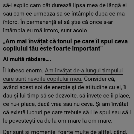
să-i explic cam cât durează lipsa mea de lângă el
sau cam ce urmează să se întâmple după ce mă
întorc. În permanență el să știe că orice s-ar
întâmpla eu mă întorc, sunt acolo.
„Am mai învățat că tonul pe care îi spui ceva
copilului tău este foarte important”
Ai
multă răbdare….
Îl iubesc enorm.
Am învățat de-a lungul timpului
care sunt nevoile copilului meu.
Consider că,
având acest soi de energie și de atitudine cu el, îi
dau și lui timp să se dezvolte, să învețe ce îi place,
ce nu-i place, dacă vrea sau nu ceva. Și am învățat
că există lucruri pe care trebuie să i le spui sau să i
le povestești ca de la om mare la om mare.
Dar sunt și momente, foarte multe de altfel, când,