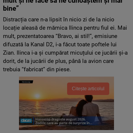
mult și ne face să ne cunoaștem și mai
bine”
Distracția care n-a lipsit în nicio zi de la nicio
locație aleasă de mămica Ilinca pentru fiul ei. Mai
mult, prezentatoarea “Bravo, ai stil!”, emisiune
difuzată la Kanal D2, i-a făcut toate poftele lui
Zian. Ilinca i-a și cumpărat micuțului ce jucării și-a
dorit, de la jucării de plus, până la avion care
trebuia “fabricat” din piese.
Citește articolul