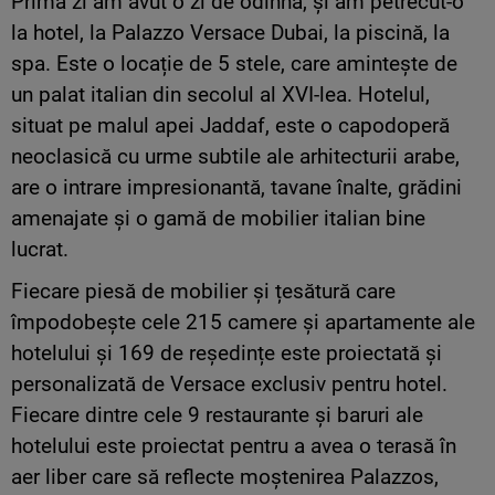
Prima zi am avut o zi de odihnă, și am petrecut-o
la hotel, la Palazzo Versace Dubai, la piscină, la
spa. Este o locație de 5 stele, care amintește de
un palat italian din secolul al XVI-lea. Hotelul,
situat pe malul apei Jaddaf, este o capodoperă
neoclasică cu urme subtile ale arhitecturii arabe,
are o intrare impresionantă, tavane înalte, grădini
amenajate și o gamă de mobilier italian bine
lucrat.
Fiecare piesă de mobilier și țesătură care
împodobește cele 215 camere și apartamente ale
hotelului și 169 de reședințe este proiectată și
personalizată de Versace exclusiv pentru hotel.
Fiecare dintre cele 9 restaurante și baruri ale
hotelului este proiectat pentru a avea o terasă în
aer liber care să reflecte moștenirea Palazzos,