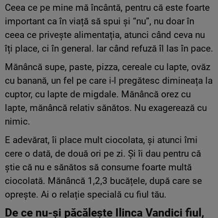
Ceea ce pe mine mă încântă, pentru că este foarte
important ca în viață să spui și “nu”, nu doar în
ceea ce privește alimentația, atunci când ceva nu
îți place, ci în general. Iar când refuză îl las în pace.
Mănâncă supe, paste, pizza, cereale cu lapte, ovăz
cu banană, un fel pe care i-l pregătesc dimineața la
cuptor, cu lapte de migdale. Mănâncă orez cu
lapte, mănâncă relativ sănătos. Nu exagerează cu
nimic.
E adevărat, îi place mult ciocolata, și atunci îmi
cere o dată, de două ori pe zi. Și îi dau pentru că
știe că nu e sănătos să consume foarte multă
ciocolată. Mănâncă 1,2,3 bucățele, după care se
oprește. Ai o relație specială cu fiul tău.
De ce nu-
și
păcălește
Ilinca Vandici fiul,