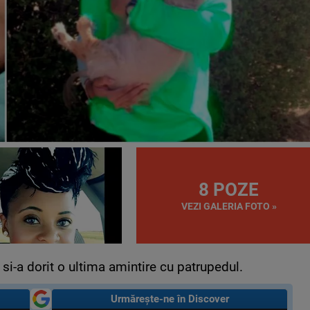
8 POZE
VEZI GALERIA FOTO »
si-a dorit o ultima amintire cu patrupedul.
Urmărește-ne în Discover