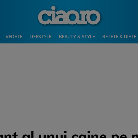
VEDETE
LIFESTYLE
BEAUTY & STYLE
RETETE & DIETE
nt al unui caine pe 