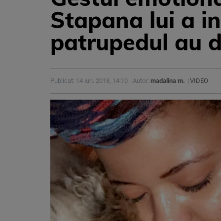
Stapana lui a i
patrupedul au 
Publicat: 14 iun. 2018, 14:10
Autor:
madalina m.
VIDEO