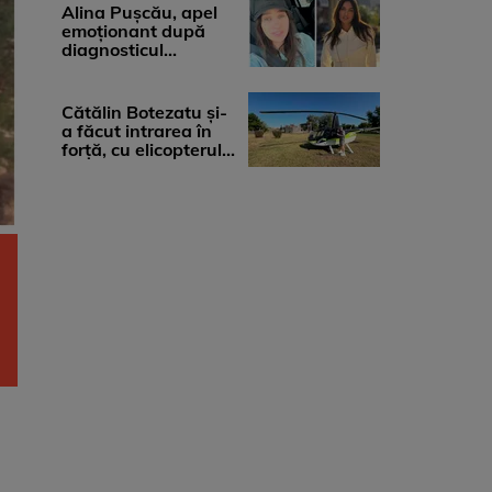
medicii, ...
Alina Pușcău, apel
emoționant după
diagnosticul
devastator: „Am
cinci tumori. Vă rog
...
Cătălin Botezatu și-
a făcut intrarea în
forță, cu elicopterul,
la Young Island
Festival ...