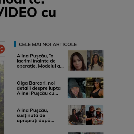
 VIDEO cu
CELE MAI NOI ARTICOLE
Alina Pușcău, în
lacrimi înainte de
operație. Modelul a
anunțat că suferă de
cancer ...
Olga Barcari, noi
detalii despre lupta
Alinei Pușcău cu
boala. Cât ar costa
tratamentul ...
Alina Pușcău,
susținută de
apropiați după
diagnosticul care a
șocat-o. Ce spun