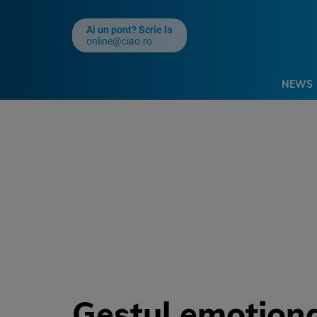
Ai un pont? Scrie la
online@ciao.ro
NEWS
Gestul emotiona