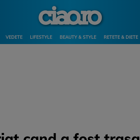
VEDETE
LIFESTYLE
BEAUTY & STYLE
RETETE & DIETE
iat cand a fost tras