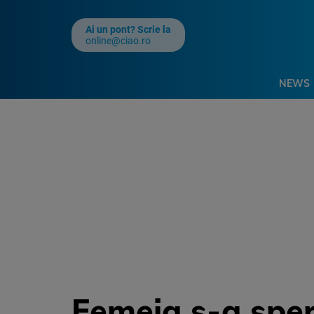
Ai un pont? Scrie la
online@ciao.ro
NEWS
Femeia s-a sper