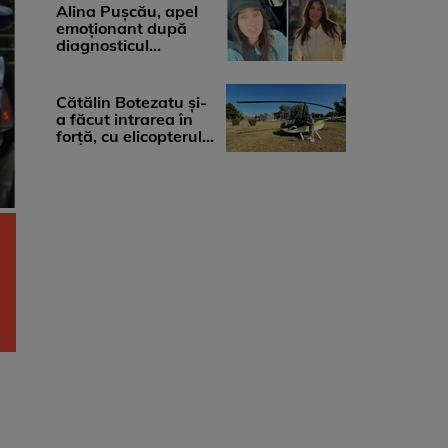
medicii, ...
Alina Pușcău, apel
emoționant după
diagnosticul
devastator: „Am
cinci tumori. Vă rog
...
Cătălin Botezatu și-
a făcut intrarea în
forță, cu elicopterul,
la Young Island
Festival ...