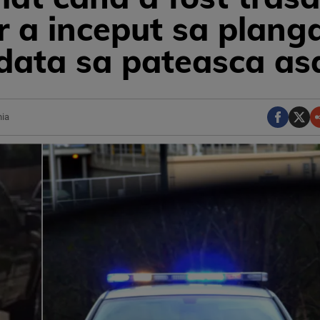
ar a inceput sa planga
odata sa pateasca as
nia