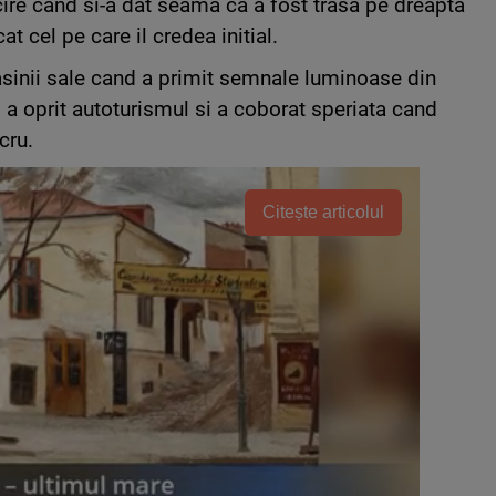
cire cand si-a dat seama ca a fost trasa pe dreapta
at cel pe care il credea initial.
asinii sale cand a primit semnale luminoase din
id a oprit autoturismul si a coborat speriata cand
cru.
Citește articolul