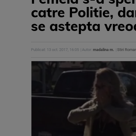
catre Politie, d
se astepta vre
Publicat: 13 oct. 2017, 16:05
Autor:
madalina m.
Stiri Roma