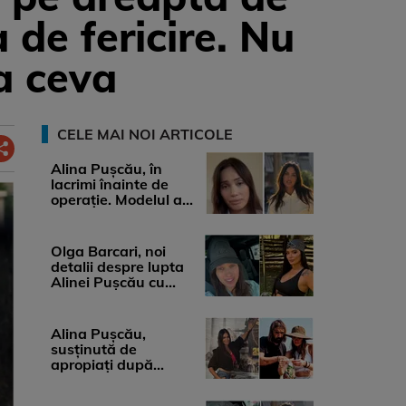
 de fericire. Nu
a ceva
CELE MAI NOI ARTICOLE
Alina Pușcău, în
lacrimi înainte de
operație. Modelul a
anunțat că suferă de
cancer ...
Olga Barcari, noi
detalii despre lupta
Alinei Pușcău cu
boala. Cât ar costa
tratamentul ...
Alina Pușcău,
susținută de
apropiați după
diagnosticul care a
șocat-o. Ce spun