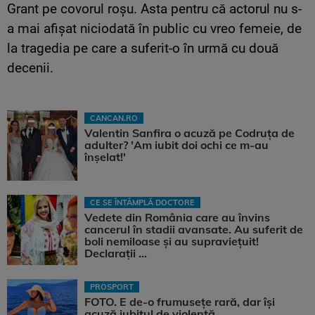
Grant pe covorul roșu. Asta pentru că actorul nu s-
a mai afișat niciodată în public cu vreo femeie, de
la tragedia pe care a suferit-o în urmă cu două
decenii.
CANCAN.RO
Valentin Sanfira o acuză pe Codruța de
adulter? 'Am iubit doi ochi ce m-au
înșelat!'
CE SE ÎNTÂMPLĂ DOCTORE
Vedete din România care au învins
cancerul în stadii avansate. Au suferit de
boli nemiloase şi au supravieţuit!
Declarații ...
PROSPORT
FOTO. E de-o frumusețe rară, dar își
acuză iubitul de violență