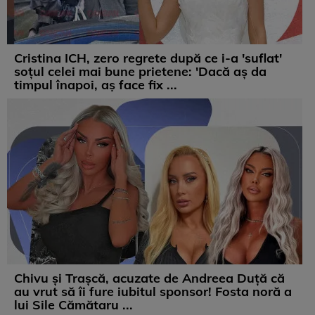
Cristina ICH, zero regrete după ce i-a 'suflat'
soțul celei mai bune prietene: 'Dacă aș da
timpul înapoi, aș face fix ...
Chivu și Trașcă, acuzate de Andreea Duță că
au vrut să îi fure iubitul sponsor! Fosta noră a
lui Sile Cămătaru ...