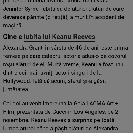
primescă o nouă lovitură cruntă de la viață.
Jennifer Syme, iubita sa de atunci alături de care
devenise părinte (o fetiță), a murit în accident de
mașină.
Cine e
iubita lui Keanu Reeves
Alexandra Grant, în vârstă de 46 de ani, este prima
femeie pe care celebrul actor a adus-o pe covorul
roșu alături de el. Multă vreme, Keanu a fost unul
dintre cei mai râvniți actori singuri de la
Hollywood. Iată că acum, starul și-a găsit
jumătatea.
Cei doi au venit împreună la Gala LACMA Art +
Film, prezentată de Gucci în Los Angeles, pe 2
noiembrie. Keanu Reeves a surprins pe toată
lumea atunci când a pășit alături de Alexandra