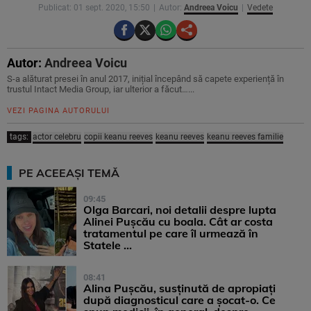
Publicat: 01 sept. 2020, 15:50
Autor:
Andreea Voicu
Vedete
Autor:
Andreea Voicu
S-a alăturat presei în anul 2017, inițial începând să capete experiență în
trustul Intact Media Group, iar ulterior a făcut…...
VEZI PAGINA AUTORULUI
tags:
actor celebru
copii keanu reeves
keanu reeves
keanu reeves familie
PE ACEEAȘI TEMĂ
09:45
Olga Barcari, noi detalii despre lupta
Alinei Pușcău cu boala. Cât ar costa
tratamentul pe care îl urmează în
Statele ...
08:41
Alina Pușcău, susținută de apropiați
după diagnosticul care a șocat-o. Ce