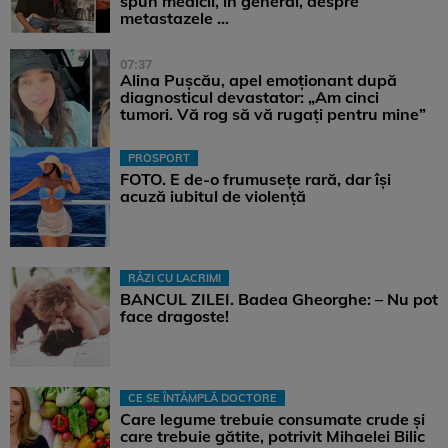
spun medicii, în general, despre
metastazele ...
07:37
Alina Pușcău, apel emoționant după
diagnosticul devastator: „Am cinci
tumori. Vă rog să vă rugați pentru mine”
PROSPORT
FOTO. E de-o frumusețe rară, dar își
acuză iubitul de violență
RÂZI CU LACRIMI
BANCUL ZILEI. Badea Gheorghe: – Nu pot
face dragoste!
CE SE ÎNTÂMPLĂ DOCTORE
Care legume trebuie consumate crude și
care trebuie gătite, potrivit Mihaelei Bilic