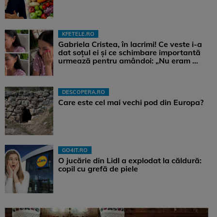
KFETELE.RO
Gabriela Cristea, în lacrimi! Ce veste i-a
dat soțul ei și ce schimbare importantă
urmează pentru amândoi: „Nu eram ...
DESCOPERA.RO
Care este cel mai vechi pod din Europa?
GO4IT.RO
O jucărie din Lidl a explodat la căldură:
copil cu grefă de piele