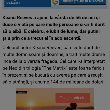
Urmărește-ne în Discover
preferată
Keanu Reeves a ajuns la vârsta de 56 de ani și
duce o viață pe care multe persoane și-ar fi dorit
să o aibă. E celebru, e iubit de lume, dar puțini
știu prin ce a trecut el în adolescență.
Celebrul actor Keanu Reeves, care este dorit de
multe domnișoare și doamne, a trăit multe drame
încă de la o vârstă fragedă. Cel care l-a interpretat
pe Neo din trilogia ”The Matrix” este foarte fericit
în prezent și se bucură cu averea pe care a reușit
să o strângă, și anume 144 de milioane de dolari.
Citește articolul