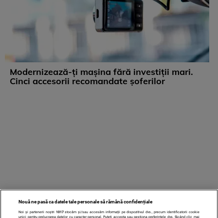
Modernizează-ți mașina fără investiții mari.
Cinci accesorii recomandate șoferilor
Nouă ne pasă ca datele tale personale să rămână confidențiale
Noi și partenerii noștri
1017
stocăm și/sau accesăm informații pe dispozitivul dvs., precum identificatorii cookie
unici pentru prelucrarea datelor cu caracter personal. Puteți accepta sau gestiona preferințele dvs. făcând clic mai