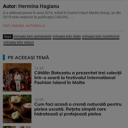
Autor:
Hermina Hagianu
S-a alăturat presei în anul 2016, inițial în trustul Intact Media Group, iar din
2019 este redactor la publicația CIAO.RO,…...
VEZI PAGINA AUTORULUI
tags:
mihaela bilic alimentatie
mihaela bilic dieta
mihaela bilic nutritionist
mihaela bilic sfaturi
PE ACEEAȘI TEMĂ
12:23
Cătălin Botezatu a prezentat trei colecții
într-o seară la festivalul International
Fashion Island în Malta
12:00
Cum faci acasă o cremă naturală pentru
pielea uscată. Rețeta simplă care
hidratează și protejează pielea