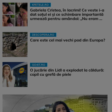
KFETELE.RO
Gabriela Cristea, în lacrimi! Ce veste i-a
dat soțul ei și ce schimbare importantă
urmează pentru amândoi: „Nu eram ...
DESCOPERA.RO
Care este cel mai vechi pod din Europa?
GO4IT.RO
O jucărie din Lidl a explodat la căldură:
copil cu grefă de piele