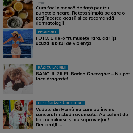
12:00
Cum faci o mască de față pentru
punctele negre. Rețeta simplă pe care o
poți încerca acasă și ce recomandă
dermatologii
PROSPORT
FOTO. E de-o frumusețe rară, dar își
acuză iubitul de violență
RÂZI CU LACRIMI
BANCUL ZILEI. Badea Gheorghe: – Nu pot
face dragoste!
CE SE ÎNTÂMPLĂ DOCTORE
Vedete din România care au învins
cancerul în stadii avansate. Au suferit de
boli nemiloase şi au supravieţuit!
Declarații ...