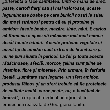
„Diferența o face cantitatea. Dintr-o mână de orez,
paste, cartofi fierți sau și mai valoroase, aceste
leguminoase boabe pe care bunicii noștri le știau
din moși strămoși pentru că au și proteine și
amidon: fasole boabe, mazăre, linte, năut. E curios
că România a ajuns să mănânce mai mult humus
decât fasole bătută. Aceste proteine vegetale și
acest tip de amidon sunt extrem de hrănitoare și
nu ne pun silueta în pericol. La fel și toate aceste
rădăcinoase, sfeclă, morcov, țelină sunt pline de
vitamine, fibre și minerale. Prin urmare, în farfuria
ideală, „jumătate sunt legume, un sfert amidon,
produsul făinos și un sfert trebuie să fie proteinele
de calitate înaltă: carne pește, ou, o bucățică de
brânză”
, a explicat medicul nutriționist, în
emisiunea realizată de Georgiana Ioniță.