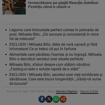
fermecătoare pe plajă! Reacția Adelinei
Pestrițu când a văzut-o
Leguma care înlocuiește perfect carnea în perioada de
post. Mihaela Bilic: „Dă savoare și consistență în orice
fel de mâncare”
EXCLUSIV | Mihaela Bilic, dieta de vară ușoară și fără
înfometare! Ce ar trebui că pui în farfurie
Alimentele care păcălesc foamea și nu îngrașă. Mihaela
Bilic a dezvăluit secretul unei siluete perfecte
Mihaela Bilic, sfaturi despre cum slăbim sănătos:
„Fasting-ul este o soluție rapidă de a slăbi”
EXCLUSIV | Mihaela Bilic, secretul unei vieți echilibrate și
sănătoase. Care este trucul longevității: „Găsiți-vă surse
de bucurie”
Publicat: 23 sept. 2023, 09:00
Autor:
Hermina Hagianu
Beauty & Style