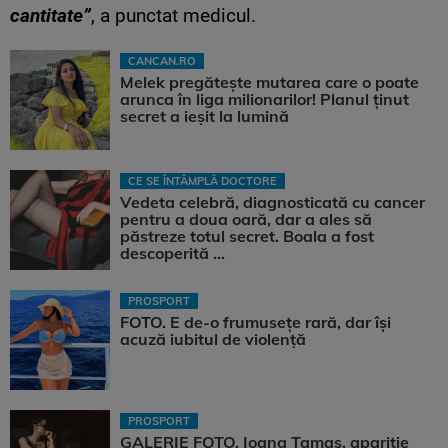
cantitate”
, a punctat medicul.
CANCAN.RO
Melek pregătește mutarea care o poate
arunca în liga milionarilor! Planul ținut
secret a ieșit la lumină
CE SE ÎNTÂMPLĂ DOCTORE
Vedeta celebră, diagnosticată cu cancer
pentru a doua oară, dar a ales să
păstreze totul secret. Boala a fost
descoperită ...
PROSPORT
FOTO. E de-o frumusețe rară, dar își
acuză iubitul de violență
PROSPORT
GALERIE FOTO. Ioana Tamaş, apariție