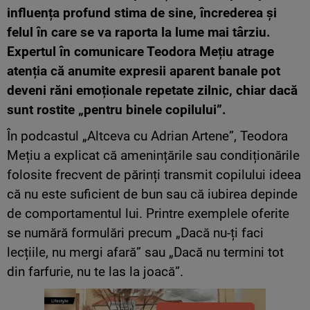
influența profund stima de sine, încrederea și
felul în care se va raporta la lume mai târziu.
Expertul în comunicare Teodora Mețiu atrage
atenția că anumite expresii aparent banale pot
deveni răni emoționale repetate zilnic, chiar dacă
sunt rostite „pentru binele copilului”.
În podcastul „Altceva cu Adrian Artene”, Teodora
Mețiu a explicat că amenințările sau condiționările
folosite frecvent de părinți transmit copilului ideea
că nu este suficient de bun sau că iubirea depinde
de comportamentul lui. Printre exemplele oferite
se numără formulări precum „Dacă nu-ți faci
lecțiile, nu mergi afară” sau „Dacă nu termini tot
din farfurie, nu te las la joacă”.