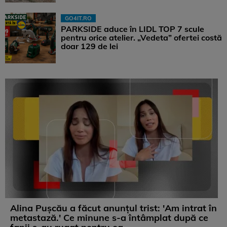
GO4IT.RO
PARKSIDE aduce în LIDL TOP 7 scule
pentru orice atelier. „Vedeta” ofertei costă
doar 129 de lei
Alina Pușcău a făcut anunțul trist: 'Am intrat în
metastază.' Ce minune s-a întâmplat după ce