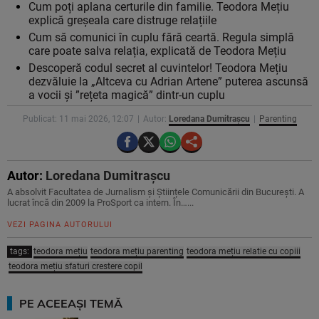
Cum poți aplana certurile din familie. Teodora Mețiu
explică greșeala care distruge relațiile
Cum să comunici în cuplu fără ceartă. Regula simplă
care poate salva relația, explicată de Teodora Mețiu
Descoperă codul secret al cuvintelor! Teodora Mețiu
dezvăluie la „Altceva cu Adrian Artene” puterea ascunsă
a vocii și ”rețeta magică” dintr-un cuplu
Publicat: 11 mai 2026, 12:07
Autor:
Loredana Dumitrașcu
Parenting
Autor:
Loredana Dumitrașcu
A absolvit Facultatea de Jurnalism și Științele Comunicării din București. A
lucrat încă din 2009 la ProSport ca intern. În…...
VEZI PAGINA AUTORULUI
tags:
teodora mețiu
teodora mețiu parenting
teodora mețiu relatie cu copiii
teodora mețiu sfaturi crestere copil
PE ACEEAȘI TEMĂ