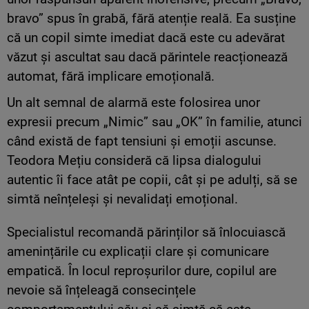
bravo” spus în grabă, fără atenție reală. Ea susține
că un copil simte imediat dacă este cu adevărat
văzut și ascultat sau dacă părintele reacționează
automat, fără implicare emoțională.
Un alt semnal de alarmă este folosirea unor
expresii precum „Nimic” sau „OK” în familie, atunci
când există de fapt tensiuni și emoții ascunse.
Teodora Mețiu consideră că lipsa dialogului
autentic îi face atât pe copii, cât și pe adulți, să se
simtă neînțeleși și nevalidați emoțional.
Specialistul recomandă părinților să înlocuiască
amenințările cu explicații clare și comunicare
empatică. În locul reproșurilor dure, copilul are
nevoie să înțeleagă consecințele