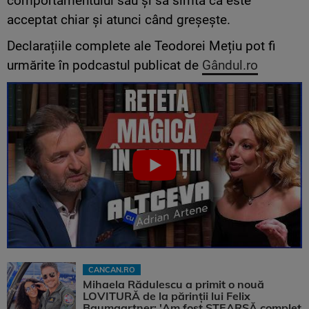
comportamentului său și să simtă că este
acceptat chiar și atunci când greșește.
Declarațiile complete ale Teodorei Mețiu pot fi
urmărite în podcastul publicat de
Gândul.ro
CANCAN.RO
Mihaela Rădulescu a primit o nouă
LOVITURĂ de la părinții lui Felix
Baumgartner: 'Am fost ȘTEARSĂ complet