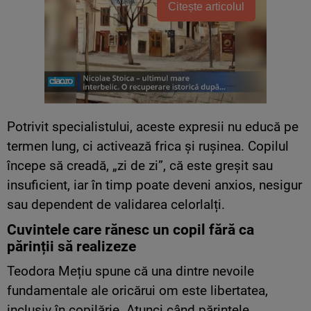
Citește articolul
Potrivit specialistului, aceste expresii nu educă pe
termen lung, ci activează frica și rușinea. Copilul
începe să creadă, „zi de zi”, că este greșit sau
insuficient, iar în timp poate deveni anxios, nesigur
sau dependent de validarea celorlalți.
Cuvintele care rănesc un copil fără ca
părinții să realizeze
Teodora Mețiu spune că una dintre nevoile
fundamentale ale oricărui om este libertatea,
inclusiv în copilărie. Atunci când părintele