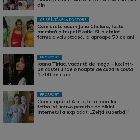
din
CE SE ÎNTÂMPLĂ DOCTORE
Cum arată acum Julia Chelaru, fosta
membră a trupei Exotic! Și-a etalat
formele voluptoase, la aproape 50 de ani
PROSPORT
Ioana Țiriac, vacanță de mega – lux într-
un castel unde o noapte de cazare costă
1.700 de euro
PROSPORT
Cum a apărut Alicia, fiica marelui
fotbalist, într-o pereche de bikini.
Internetul a explodat: „Zeiță superbă!”