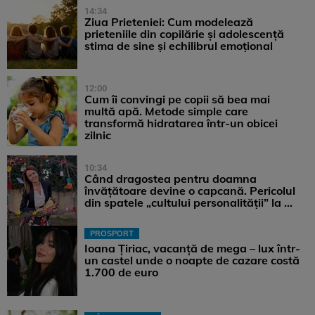
14:34
Ziua Prieteniei: Cum modelează
prieteniile din copilărie și adolescență
stima de sine și echilibrul emoțional
12:00
Cum îi convingi pe copii să bea mai
multă apă. Metode simple care
transformă hidratarea într-un obicei
zilnic
10:34
Când dragostea pentru doamna
învățătoare devine o capcană. Pericolul
din spatele „cultului personalității” la ...
PROSPORT
Ioana Țiriac, vacanță de mega – lux într-
un castel unde o noapte de cazare costă
1.700 de euro