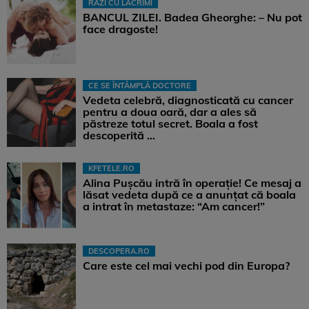
RÂZI CU LACRIMI
BANCUL ZILEI. Badea Gheorghe: – Nu pot
face dragoste!
CE SE ÎNTÂMPLĂ DOCTORE
Vedeta celebră, diagnosticată cu cancer
pentru a doua oară, dar a ales să
păstreze totul secret. Boala a fost
descoperită ...
KFETELE.RO
Alina Pușcău intră în operație! Ce mesaj a
lăsat vedeta după ce a anunțat că boala
a intrat în metastaze: “Am cancer!”
DESCOPERA.RO
Care este cel mai vechi pod din Europa?