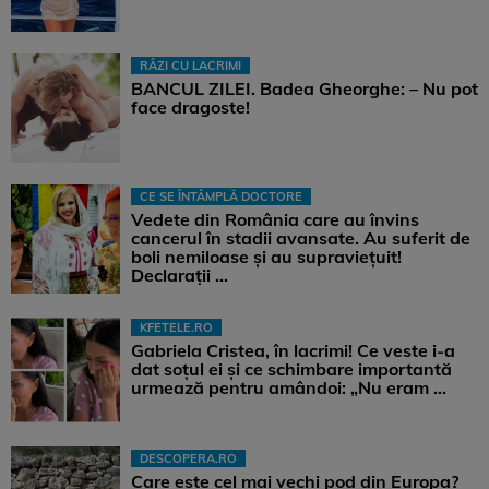
RÂZI CU LACRIMI
BANCUL ZILEI. Badea Gheorghe: – Nu pot
face dragoste!
CE SE ÎNTÂMPLĂ DOCTORE
Vedete din România care au învins
cancerul în stadii avansate. Au suferit de
boli nemiloase şi au supravieţuit!
Declarații ...
KFETELE.RO
Gabriela Cristea, în lacrimi! Ce veste i-a
dat soțul ei și ce schimbare importantă
urmează pentru amândoi: „Nu eram ...
DESCOPERA.RO
Care este cel mai vechi pod din Europa?