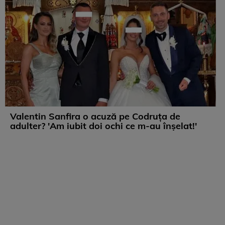
Valentin Sanfira o acuză pe Codruța de
adulter? 'Am iubit doi ochi ce m-au înșelat!'