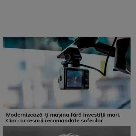
Modernizează-ți mașina fără investiții mari.
Cinci accesorii recomandate șoferilor