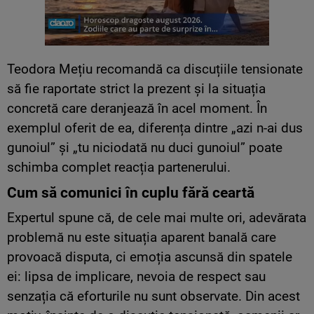
Teodora Mețiu recomandă ca discuțiile tensionate
să fie raportate strict la prezent și la situația
concretă care deranjează în acel moment. În
exemplul oferit de ea, diferența dintre „azi n-ai dus
gunoiul” și „tu niciodată nu duci gunoiul” poate
schimba complet reacția partenerului.
Cum să comunici în cuplu fără ceartă
Expertul spune că, de cele mai multe ori, adevărata
problemă nu este situația aparent banală care
provoacă disputa, ci emoția ascunsă din spatele
ei: lipsa de implicare, nevoia de respect sau
senzația că eforturile nu sunt observate. Din acest