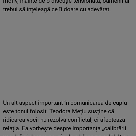
motiv, înainte de o discuție tensionată, oamenii ar
trebui să înțeleagă ce îi doare cu adevărat.
Un alt aspect important în comunicarea de cuplu
este tonul folosit. Teodora Mețiu susține că
ridicarea vocii nu rezolvă conflictul, ci afectează
relația. Ea vorbește despre importanța „calibrării