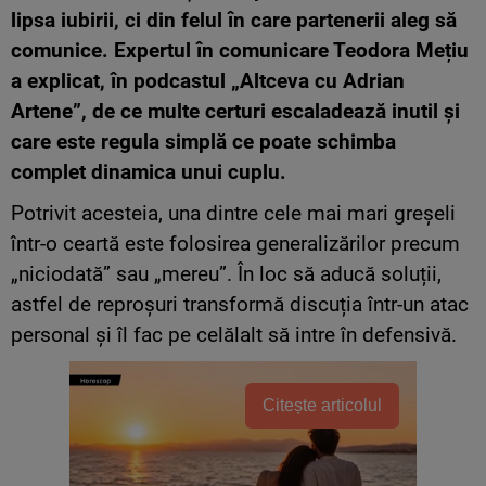
lipsa iubirii, ci din felul în care partenerii aleg să
comunice. Expertul în comunicare
Teodora Mețiu
a explicat, în podcastul „Altceva cu Adrian
Artene”, de ce multe certuri escaladează inutil și
care este regula simplă ce poate schimba
complet dinamica unui cuplu.
Potrivit acesteia, una dintre cele mai mari greșeli
într-o ceartă este folosirea generalizărilor precum
„niciodată” sau „mereu”. În loc să aducă soluții,
astfel de reproșuri transformă discuția într-un atac
personal și îl fac pe celălalt să intre în defensivă.
Citește articolul