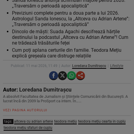
Sanda Ionescu anunță schimbări majore pentru 2026:
„Traversăm o perioadă apocaliptică”
Previziuni complete pentru a doua parte a lui 2026.
Astrologul Sanda Ionescu, la „Altceva cu Adrian Artene”:
„Traversăm o perioadă apocaliptică”
Dincolo de măști: Suada Agachi descifrează hărțile
destinului la podcastul „Altceva cu Adrian Artene”! Cum
ne trădează trăsăturile feței
Cum poți aplana certurile din familie. Teodora Mețiu
explică greșeala care distruge relațiile
Publicat: 11 mai 2026, 11:49
Autor:
Loredana Dumitrașcu
Lifestyle
Autor:
Loredana Dumitrașcu
A absolvit Facultatea de Jurnalism și Științele Comunicării din București. A
lucrat încă din 2009 la ProSport ca intern. În…...
VEZI PAGINA AUTORULUI
tags:
altceva cu adrian artene
teodora mețiu
teodora mețiu cearta in cuplu
teodora mețiu sfaturi de cuplu