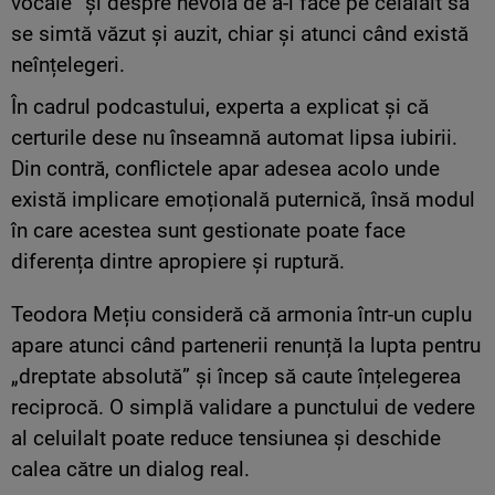
vocale” și despre nevoia de a-l face pe celălalt să
se simtă văzut și auzit, chiar și atunci când există
neînțelegeri.
În cadrul podcastului, experta a explicat și că
certurile dese nu înseamnă automat lipsa iubirii.
Din contră, conflictele apar adesea acolo unde
există implicare emoțională puternică, însă modul
în care acestea sunt gestionate poate face
diferența dintre apropiere și ruptură.
Teodora Mețiu consideră că armonia într-un cuplu
apare atunci când partenerii renunță la lupta pentru
„dreptate absolută” și încep să caute înțelegerea
reciprocă. O simplă validare a punctului de vedere
al celuilalt poate reduce tensiunea și deschide
calea către un dialog real.