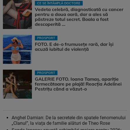
CE SE ÎNTÂMPLĂ DOCTORE
Vedeta celebră, diagnosticată cu cancer
pentru a doua oară, dar a ales să
păstreze totul secret. Boala a fost
descoperită ...
PROSPORT
FOTO. E de-o frumusețe rară, dar își
acuză iubitul de violență
PROSPORT
GALERIE FOTO. Ioana Tamaş, apariție
fermecătoare pe plajă! Reacția Adelinei
Pestrițu când a văzut-o
Anghel Damian: De la secretele din spatele fenomenului
„Clanul”, la viața de familie alături de Theo Rose