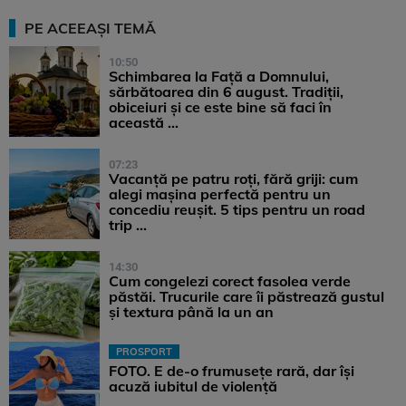
PE ACEEAȘI TEMĂ
10:50
Schimbarea la Față a Domnului,
sărbătoarea din 6 august. Tradiții,
obiceiuri și ce este bine să faci în
această ...
07:23
Vacanță pe patru roți, fără griji: cum
alegi mașina perfectă pentru un
concediu reușit. 5 tips pentru un road
trip ...
14:30
Cum congelezi corect fasolea verde
păstăi. Trucurile care îi păstrează gustul
și textura până la un an
PROSPORT
FOTO. E de-o frumusețe rară, dar își
acuză iubitul de violență