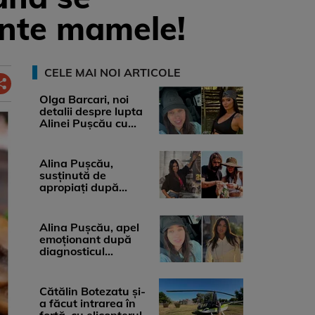
ente mamele!
CELE MAI NOI ARTICOLE
Olga Barcari, noi
detalii despre lupta
Alinei Pușcău cu
boala. Cât ar costa
tratamentul ...
Alina Pușcău,
susținută de
apropiați după
diagnosticul care a
șocat-o. Ce spun
medicii, ...
Alina Pușcău, apel
emoționant după
diagnosticul
devastator: „Am
cinci tumori. Vă rog
...
Cătălin Botezatu și-
a făcut intrarea în