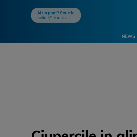
Ai un pont? Scrie la
online@ciao.ro
NEWS
Ciupercile in al