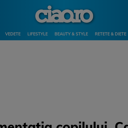
VEDETE
LIFESTYLE
BEAUTY & STYLE
RETETE & DIETE
imentatia copilului. 