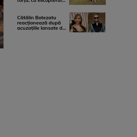
forță, cu elicopterul,
la Young Island
Festival ...
Cătălin Botezatu
reacționează după
acuzațiile lansate de
Eli Lăslean: „Brandul
există ...