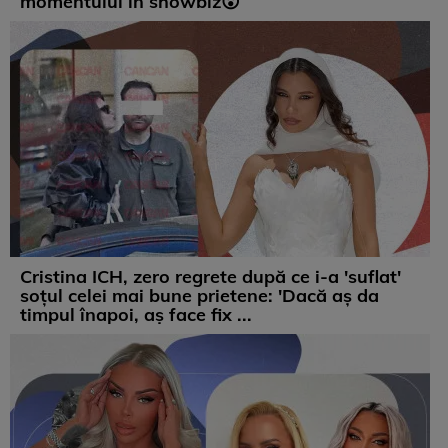
momentului în showbiz😮
Cristina ICH, zero regrete după ce i-a 'suflat'
soțul celei mai bune prietene: 'Dacă aș da
timpul înapoi, aș face fix ...