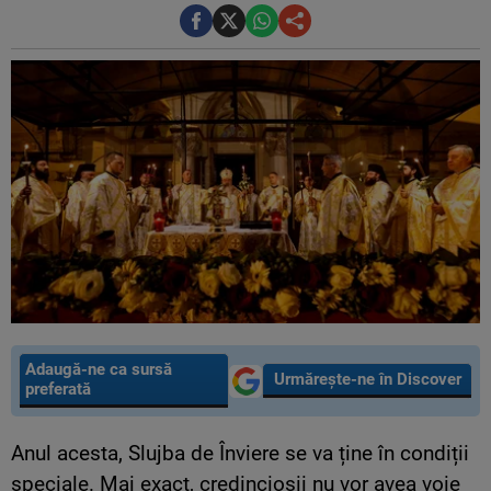
Adaugă-ne ca sursă
Urmărește-ne în Discover
preferată
Anul acesta, Slujba de Înviere se va ține în condiții
speciale. Mai exact, credincioșii nu vor avea voie