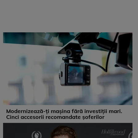
Modernizează-ți mașina fără investiții mari.
Cinci accesorii recomandate șoferilor