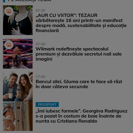
07:39
„AUR CU VIITOR”: TEZAUR
sărbătorește 16 ani printr-un manifest
despre modă, sustenabilitate și educație
financiară
07:00
Wilmark redefinește spectacolul
premium și dezvăluie secretul noii sale
imagini
17:00
Bancul zilei. Gluma care te face să râzi
în doar câteva secunde
PROSPORT
„Îmi iubesc formele”. Georgina Rodriguez
s-a pozat în costum de baie înainte de
nunta cu Cristiano Ronaldo