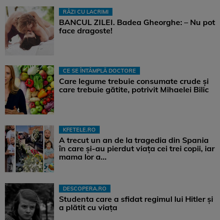
RÂZI CU LACRIMI
BANCUL ZILEI. Badea Gheorghe: – Nu pot
face dragoste!
CE SE ÎNTÂMPLĂ DOCTORE
Care legume trebuie consumate crude și
care trebuie gătite, potrivit Mihaelei Bilic
KFETELE.RO
A trecut un an de la tragedia din Spania
în care și-au pierdut viața cei trei copii, iar
mama lor a…
DESCOPERA.RO
Studenta care a sfidat regimul lui Hitler și
a plătit cu viața