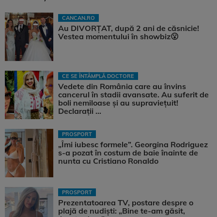
CANCAN.RO
Au DIVORȚAT, după 2 ani de căsnicie!
Vestea momentului în showbiz😮
CE SE ÎNTÂMPLĂ DOCTORE
Vedete din România care au învins
cancerul în stadii avansate. Au suferit de
boli nemiloase şi au supravieţuit!
Declarații ...
PROSPORT
„Îmi iubesc formele”. Georgina Rodriguez
s-a pozat în costum de baie înainte de
nunta cu Cristiano Ronaldo
PROSPORT
Prezentatoarea TV, postare despre o
plajă de nudiști: „Bine te-am găsit,