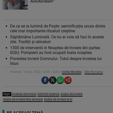
Amsterdam”
De ce se ia lumină de Paște: semnificația unuia dintre
cele mai importante ritualuri creștine
Săptămâna Luminată. Ce nu ai voie să faci în aceste
zile. Tradiții și obiceiuri
1300 de interventii in Noaptea de Inviere din partea
IGSU. Pompierii au fost ocupati toata noaptea
Povestea Invierii Domnului. Totul despre Invierea lui
Iisus
Publicat: 18 apr. 2020, 16:00
Autor:
Ionita Nicoleta
Stiri Romania
tags:
invierea domnului
restrictii biserica
slujba de inviere
slujba de inviere fara enoriasi
slujba de inviere la tv
PE ACEEAȘI TEMĂ