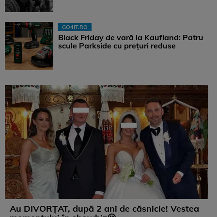
GO4IT.RO
Black Friday de vară la Kaufland: Patru
scule Parkside cu prețuri reduse
Au DIVORȚAT, după 2 ani de căsnicie! Vestea