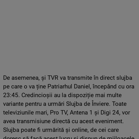
De asemenea, și TVR va transmite în direct slujba
pe care o va ține Patriarhul Daniel, începând cu ora
23:45. Credincioșii au la dispoziție mai multe
variante pentru a urmări Slujba de Înviere. Toate
televiziunile mari, Pro TV, Antena 1 și Digi 24, vor
avea transmisiune directă cu acest eveniment.
Slujba poate fi urmărită și online, de cei care
doresc să facă acest lucru și dispun de mijloacele