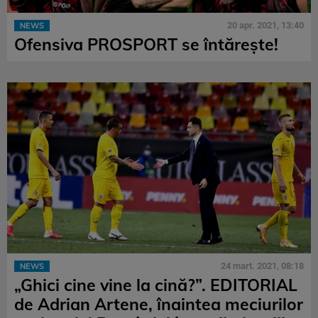
20 apr. 2021, 13:40
NEWS
Ofensiva PROSPORT se întărește!
24 mart. 2021, 08:18
NEWS
„Ghici cine vine la cină?”. EDITORIAL
de Adrian Artene, înaintea meciurilor