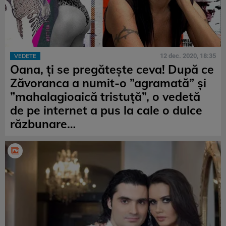
12 dec. 2020, 18:35
VEDETE
Oana, ți se pregătește ceva! După ce
Zăvoranca a numit-o ”agramată” și
”mahalagioaică tristuță”, o vedetă
de pe internet a pus la cale o dulce
răzbunare…