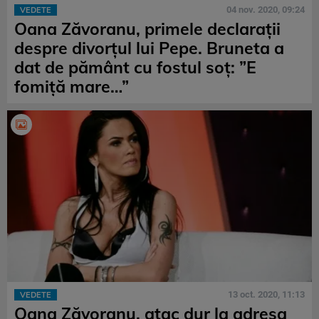
04 nov. 2020, 09:24
VEDETE
Oana Zăvoranu, primele declarații
despre divorțul lui Pepe. Bruneta a
dat de pământ cu fostul soț: ”E
fomiță mare…”
13 oct. 2020, 11:13
VEDETE
Oana Zăvoranu, atac dur la adresa