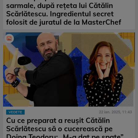
sarmale, după reţeta lui Cătălin
Scărlătescu. Ingredientul secret
folosit de juratul de la MasterChef
22 ian. 2025, 11:43
VEDETE
Cu ce preparat a reuşit Cătălin
Scărlătescu să o cucerească pe
Doina Teodoru: „M-a dat pe spate”