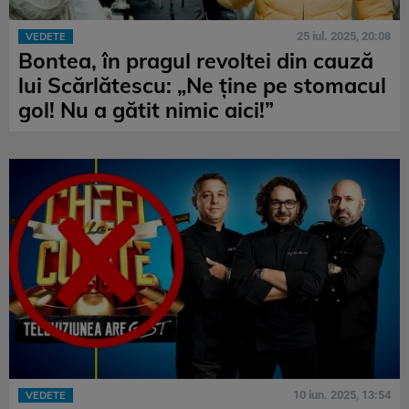
25 iul. 2025, 20:08
VEDETE
Bontea, în pragul revoltei din cauză
lui Scărlătescu: „Ne ține pe stomacul
gol! Nu a gătit nimic aici!”
10 iun. 2025, 13:54
VEDETE