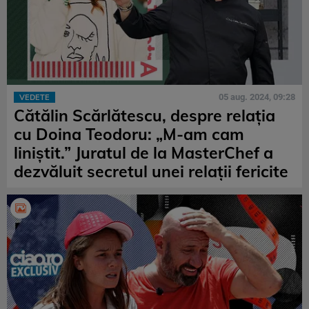
05 aug. 2024, 09:28
VEDETE
Cătălin Scărlătescu, despre relația
cu Doina Teodoru: „M-am cam
liniștit.” Juratul de la MasterChef a
dezvăluit secretul unei relații fericite