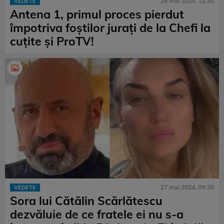
28 mai 2024, 12:30
VEDETE
Antena 1, primul proces pierdut
împotriva foştilor juraţi de la Chefi la
cuţite şi ProTV!
27 mai 2024, 09:30
VEDETE
Sora lui Cătălin Scărlătescu
dezvăluie de ce fratele ei nu s-a