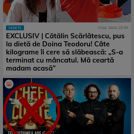
10 iul. 2024, 22:00
VEDETE
EXCLUSIV | Cătălin Scărlătescu, pus
la dietă de Doina Teodoru! Câte
kilograme îi cere să slăbească: „S-a
terminat cu mâncatul. Mă ceartă
madam acasă”