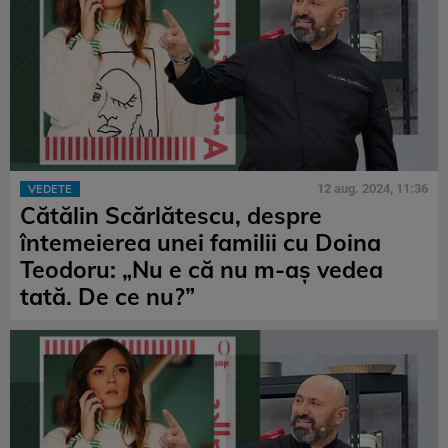
12 aug. 2024, 11:36
VEDETE
Cătălin Scărlătescu, despre
întemeierea unei familii cu Doina
Teodoru: „Nu e că nu m-aș vedea
tată. De ce nu?”