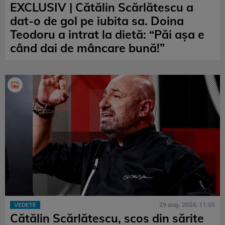
EXCLUSIV | Cătălin Scărlătescu a
dat-o de gol pe iubita sa. Doina
Teodoru a intrat la dietă: “Păi așa e
când dai de mâncare bună!”
29 aug. 2024, 11:05
VEDETE
Cătălin Scărlătescu, scos din sărite