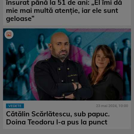
însurat până la 51 de ani: „El îmi dă
mie mai multă atenție, iar ele sunt
geloase”
23 mai 2024, 10:00
VEDETE
Cătălin Scărlătescu, sub papuc.
Doina Teodoru l-a pus la punct