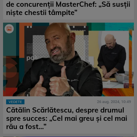
de concurenții MasterChef: „Să susții
niște chestii tâmpite”
26 aug. 2024, 10:49
VEDETE
Cătălin Scărlătescu, despre drumul
spre succes: „Cel mai greu și cel mai
rău a fost…”