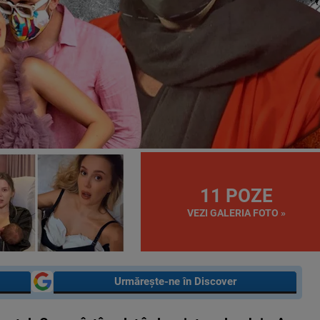
11 POZE
VEZI GALERIA FOTO »
Urmărește-ne în Discover