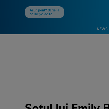
Ai un pont? Scrie la
online@ciao.ro
NEWS
Soțul lui Emily 