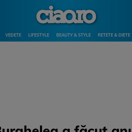
VEDETE
LIFESTYLE
BEAUTY & STYLE
RETETE & DIETE
Burghelea a făcut an