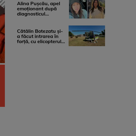
medicii, ...
Alina Pușcău, apel
emoționant după
diagnosticul
devastator: „Am
cinci tumori. Vă rog
...
Cătălin Botezatu și-
a făcut intrarea în
forță, cu elicopterul,
la Young Island
Festival ...