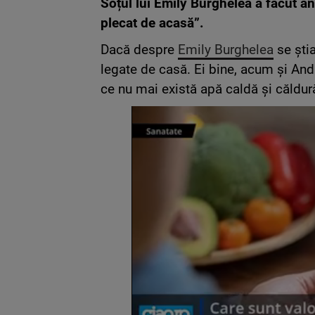
Soțul lui Emily Burghelea a făcut an
plecat de acasă”.
Dacă despre
Emily Burghelea
se ști
legate de casă. Ei bine, acum și An
ce nu mai există apă caldă și căldură