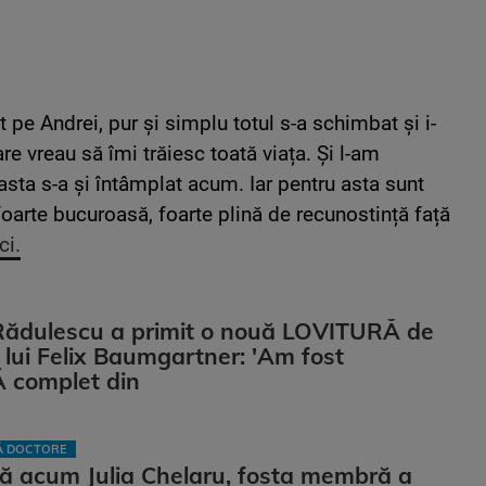
t pe Andrei, pur și simplu totul s-a schimbat și i-
e vreau să îmi trăiesc toată viața. Și l-am
 asta s-a și întâmplat acum. Iar pentru asta sunt
oarte bucuroasă, foarte plină de recunostință față
ci.
Rădulescu a primit o nouă LOVITURĂ de
ii lui Felix Baumgartner: 'Am fost
complet din
LĂ DOCTORE
ă acum Julia Chelaru, fosta membră a