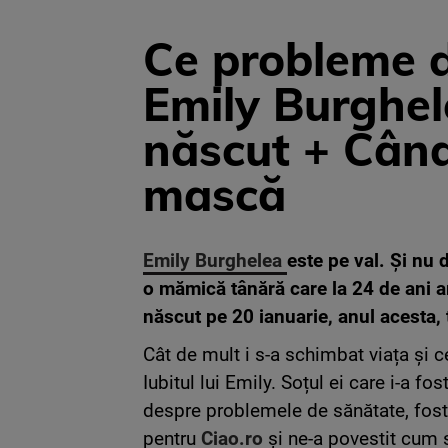
Ce probleme d
Emily Burghel
născut + Când
mască
Emily Burghelea
este pe val. Și nu 
o mămică tânără care la 24 de ani ar
născut pe 20 ianuarie, anul acesta, 
Cât de mult i s-a schimbat viața și 
Iubitul lui Emily. Soțul ei care i-a f
despre problemele de sănătate, fosta 
pentru
Ciao.ro
și ne-a povestit cum