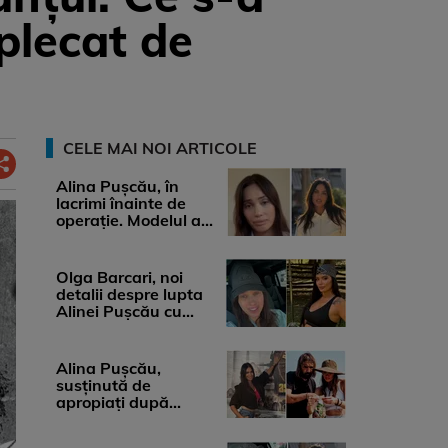
plecat de
CELE MAI NOI ARTICOLE
Alina Pușcău, în
lacrimi înainte de
operație. Modelul a
anunțat că suferă de
cancer ...
Olga Barcari, noi
detalii despre lupta
Alinei Pușcău cu
boala. Cât ar costa
tratamentul ...
Alina Pușcău,
susținută de
apropiați după
diagnosticul care a
șocat-o. Ce spun