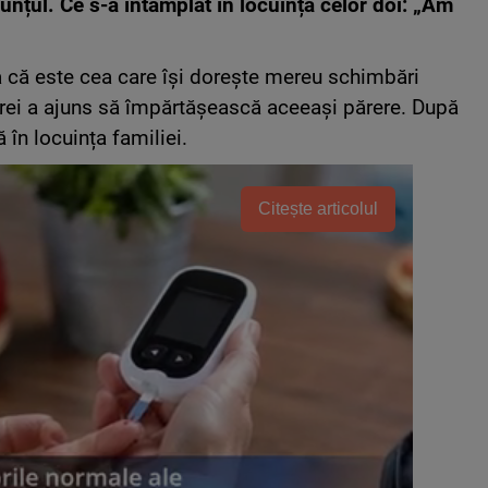
unțul. Ce s-a întâmplat în locuința celor doi: „Am
a că este cea care își dorește mereu schimbări
drei a ajuns să împărtășească aceeași părere. După
 în locuința familiei.
Citește articolul