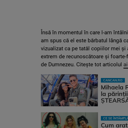
Însă în momentul în care l-am întâlni
am spus că el este bărbatul lângă car
vizualizat ca pe tatăl copiilor mei și
extrem de recunoscătoare și foarte-f
de Dumnezeu. Citește tot articolul
ai
CANCAN.RO
Mihaela 
la părinț
ȘTEARSĂ 
CE SE ÎNTÂMP
Cum arat