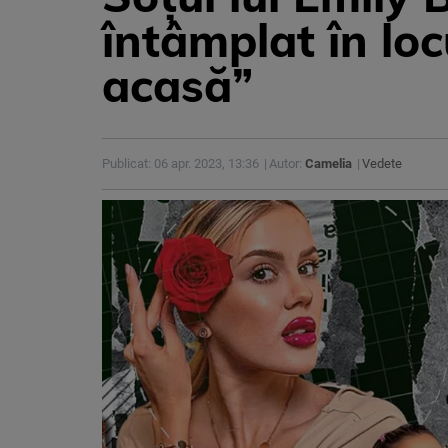
întâmplat în loc
acasă”
Publicat: 06 apr. 2023, 13:36
Autor:
Camelia
Vedete