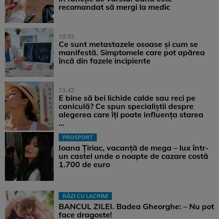
recomandat să mergi la medic
10:52
Ce sunt metastazele osoase și cum se
manifestă. Simptomele care pot apărea
încă din fazele incipiente
13:42
E bine să bei lichide calde sau reci pe
caniculă? Ce spun specialiștii despre
alegerea care îți poate influența starea
...
PROSPORT
Ioana Țiriac, vacanță de mega – lux într-
un castel unde o noapte de cazare costă
1.700 de euro
RÂZI CU LACRIMI
BANCUL ZILEI. Badea Gheorghe: – Nu pot
face dragoste!