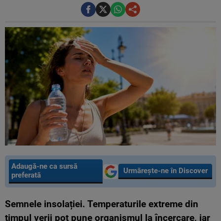
Adaugă-ne ca sursă
Urmărește-ne în Discover
preferată
Semnele insolației. Temperaturile extreme din
timpul verii pot pune organismul la încercare, iar