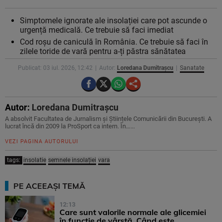
Simptomele ignorate ale insolației care pot ascunde o
urgență medicală. Ce trebuie să faci imediat
Cod roșu de caniculă în România. Ce trebuie să faci în
zilele toride de vară pentru a-ți păstra sănătatea
Publicat: 03 iul. 2026, 12:42
Autor:
Loredana Dumitrașcu
Sanatate
Autor:
Loredana Dumitrașcu
A absolvit Facultatea de Jurnalism și Științele Comunicării din București. A
lucrat încă din 2009 la ProSport ca intern. În…...
VEZI PAGINA AUTORULUI
tags:
insolatie
semnele insolației
vara
PE ACEEAȘI TEMĂ
12:13
Care sunt valorile normale ale glicemiei
în funcție de vârstă. Când este