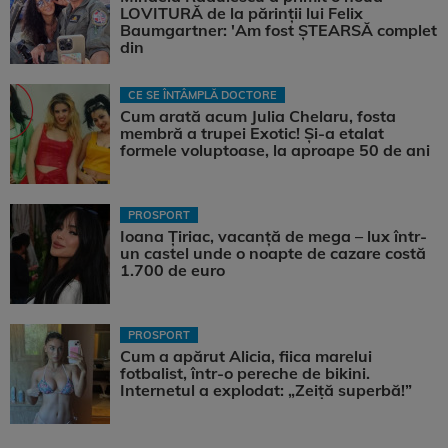
LOVITURĂ de la părinții lui Felix
Baumgartner: 'Am fost ȘTEARSĂ complet
din
CE SE ÎNTÂMPLĂ DOCTORE
Cum arată acum Julia Chelaru, fosta
membră a trupei Exotic! Și-a etalat
formele voluptoase, la aproape 50 de ani
PROSPORT
Ioana Țiriac, vacanță de mega – lux într-
un castel unde o noapte de cazare costă
1.700 de euro
PROSPORT
Cum a apărut Alicia, fiica marelui
fotbalist, într-o pereche de bikini.
Internetul a explodat: „Zeiță superbă!”