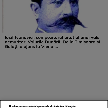
Iosif Ivanovici, compozitorul uitat al unui vals
nemuritor: Valurile Dunării. De la Timișoara și
Galați, a ajuns la Viena ...
Nouă ne pasă ca datele tale personale să rămână confidențiale