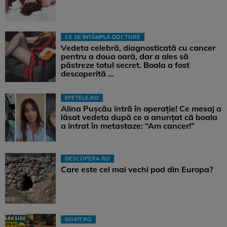
CE SE ÎNTÂMPLĂ DOCTORE
Vedeta celebră, diagnosticată cu cancer
pentru a doua oară, dar a ales să
păstreze totul secret. Boala a fost
descoperită ...
KFETELE.RO
Alina Pușcău intră în operație! Ce mesaj a
lăsat vedeta după ce a anunțat că boala
a intrat în metastaze: “Am cancer!”
DESCOPERA.RO
Care este cel mai vechi pod din Europa?
GO4IT.RO