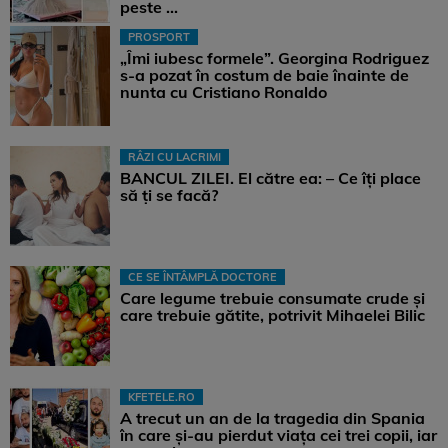
peste ...
PROSPORT
„Îmi iubesc formele”. Georgina Rodriguez
s-a pozat în costum de baie înainte de
nunta cu Cristiano Ronaldo
RÂZI CU LACRIMI
BANCUL ZILEI. El către ea: – Ce îți place
să ți se facă?
CE SE ÎNTÂMPLĂ DOCTORE
Care legume trebuie consumate crude și
care trebuie gătite, potrivit Mihaelei Bilic
KFETELE.RO
A trecut un an de la tragedia din Spania
în care și-au pierdut viața cei trei copii, iar