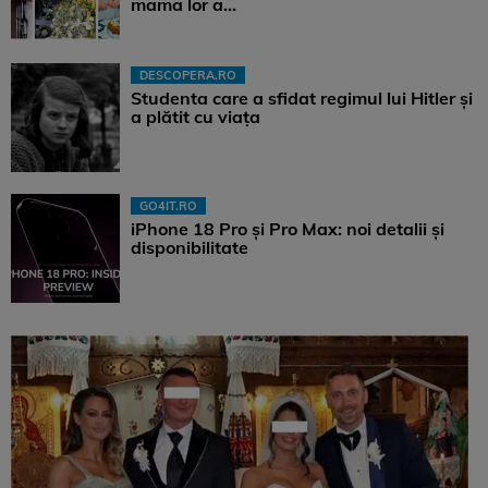
mama lor a…
DESCOPERA.RO
Studenta care a sfidat regimul lui Hitler și
a plătit cu viața
GO4IT.RO
iPhone 18 Pro și Pro Max: noi detalii și
disponibilitate