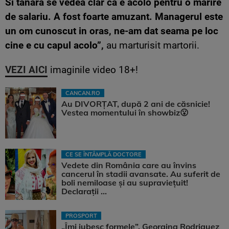
Si tanara se vedea clar ca e acolo pentru o marire
de salariu. A fost foarte amuzant. Managerul este
un om cunoscut in oras, ne-am dat seama pe loc
cine e cu capul acolo”,
au marturisit martorii.
VEZI AICI
imaginile video 18+!
CANCAN.RO
Au DIVORȚAT, după 2 ani de căsnicie!
Vestea momentului în showbiz😮
CE SE ÎNTÂMPLĂ DOCTORE
Vedete din România care au învins
cancerul în stadii avansate. Au suferit de
boli nemiloase şi au supravieţuit!
Declarații ...
PROSPORT
„Îmi iubesc formele”. Georgina Rodriguez