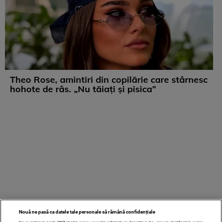
Theo Rose, amintiri din copilărie care stârnesc
hohote de râs. „Nu tăiați și pisica”
Nouă ne pasă ca datele tale personale să rămână confidențiale