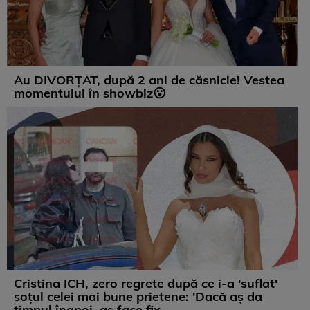
Au DIVORȚAT, după 2 ani de căsnicie! Vestea
momentului în showbiz😮
Cristina ICH, zero regrete după ce i-a 'suflat'
soțul celei mai bune prietene: 'Dacă aș da
timpul înapoi, aș face fix ...