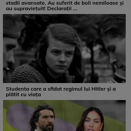
stadii avansate. Au suferit de boli nemiloase şi
au supravieţuit! Declarații ...
Studenta care a sfidat regimul lui Hitler și a
plătit cu viața