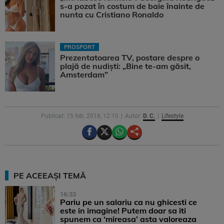
s-a pozat în costum de baie înainte de
nunta cu Cristiano Ronaldo
PROSPORT
Prezentatoarea TV, postare despre o
plajă de nudiști: „Bine te-am găsit,
Amsterdam”
Publicat: 15 feb. 2018, 12:10
Autor:
D. C.
Lifestyle
PE ACEEAȘI TEMĂ
16:33
Pariu pe un salariu ca nu ghicesti ce
este in imagine! Putem doar sa iti
spunem ca ‘mireasa’ asta valoreaza