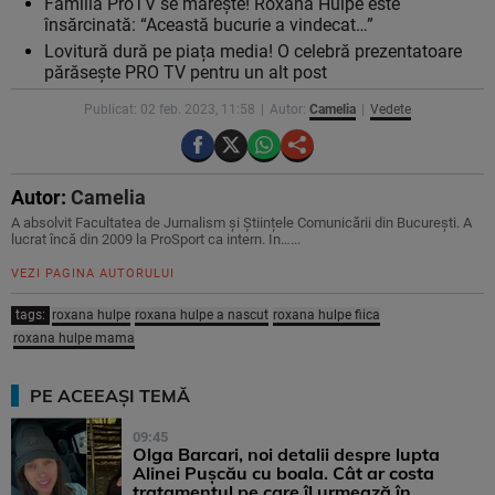
Familia ProTV se mărește! Roxana Hulpe este
însărcinată: “Această bucurie a vindecat…”
Lovitură dură pe piața media! O celebră prezentatoare
părăsește PRO TV pentru un alt post
Publicat: 02 feb. 2023, 11:58
Autor:
Camelia
Vedete
Autor:
Camelia
A absolvit Facultatea de Jurnalism și Științele Comunicării din București. A
lucrat încă din 2009 la ProSport ca intern. In…...
VEZI PAGINA AUTORULUI
tags:
roxana hulpe
roxana hulpe a nascut
roxana hulpe fiica
roxana hulpe mama
PE ACEEAȘI TEMĂ
09:45
Olga Barcari, noi detalii despre lupta
Alinei Pușcău cu boala. Cât ar costa
tratamentul pe care îl urmează în