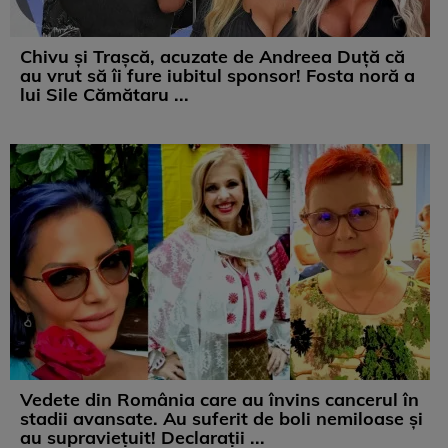
Chivu și Trașcă, acuzate de Andreea Duță că
au vrut să îi fure iubitul sponsor! Fosta noră a
lui Sile Cămătaru ...
Vedete din România care au învins cancerul în
stadii avansate. Au suferit de boli nemiloase şi
au supravieţuit! Declarații ...