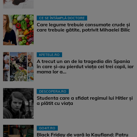
CE SE ÎNTÂMPLĂ DOCTORE
Care legume trebuie consumate crude și
care trebuie gătite, potrivit Mihaelei Bilic
KFETELE.RO
A trecut un an de la tragedia din Spania
în care și-au pierdut viața cei trei copii, iar
mama lor a…
DESCOPERA.RO
Studenta care a sfidat regimul lui Hitler și
a plătit cu viața
GO4IT.RO
Black Friday de vară la Kaufland: Patru