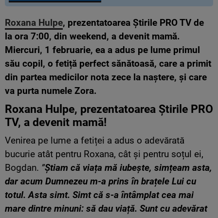
Roxana Hulpe
, prezentatoarea Știrile PRO TV de
la ora 7:00, din weekend, a devenit mamă.
Miercuri, 1 februarie, ea a adus pe lume primul
său copil, o fetiță perfect sănătoasă, care a primit
din partea medicilor nota zece la naștere, și care
va purta numele Zora.
Roxana Hulpe, prezentatoarea Știrile PRO
TV, a devenit mamă!
Venirea pe lume a fetiței a adus o adevărată
bucurie atât pentru Roxana, cât și pentru soțul ei,
Bogdan.
”
Știam că viața mă iubește, simțeam asta,
dar acum Dumnezeu m-a prins în brațele Lui cu
totul. Asta simt. Simt că s-a întâmplat cea mai
mare dintre minuni: să dau viață. Sunt cu adevărat