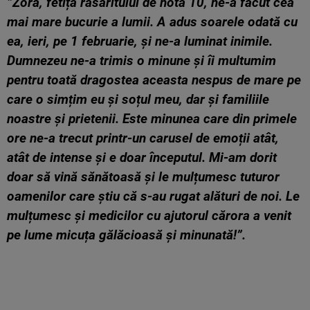
”Zora, fetița răsăritului de nota 10, ne-a făcut cea
mai mare bucurie a lumii. A adus soarele odată cu
ea, ieri, pe 1 februarie, și ne-a luminat inimile.
Dumnezeu ne-a trimis o minune și îi multumim
pentru toată dragostea aceasta nespus de mare pe
care o simțim eu și soțul meu, dar și familiile
noastre și prietenii. Este minunea care din primele
ore ne-a trecut printr-un carusel de emoții atât,
atât de intense și e doar începutul. Mi-am dorit
doar să vină sănătoasă și le mulțumesc tuturor
oamenilor care știu că s-au rugat alături de noi. Le
mulțumesc și medicilor cu ajutorul cărora a venit
pe lume micuța gălăcioasă și minunată!”.