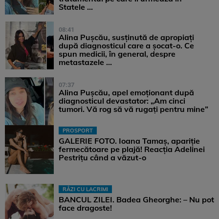
Statele ...
08:41
Alina Pușcău, susținută de apropiați
după diagnosticul care a șocat-o. Ce
spun medicii, în general, despre
metastazele ...
07:37
Alina Pușcău, apel emoționant după
diagnosticul devastator: „Am cinci
tumori. Vă rog să vă rugați pentru mine”
PROSPORT
GALERIE FOTO. Ioana Tamaş, apariție
fermecătoare pe plajă! Reacția Adelinei
Pestrițu când a văzut-o
RÂZI CU LACRIMI
BANCUL ZILEI. Badea Gheorghe: – Nu pot
face dragoste!