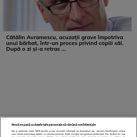
Cătălin Avramescu, acuzații grave împotriva
unui bărbat, într-un proces privind copiii săi.
După o zi și-a retras ...
Nouă ne pasă ca datele tale personale să rămână confidențiale
Noi și partenerii noștri
1017
stocăm și/sau accesăm informații pe dispozitivul dvs., precum identificatorii cookie
unici pentru prelucrarea datelor cu caracter personal. Puteți accepta sau gestiona preferințele dvs. făcând clic mai