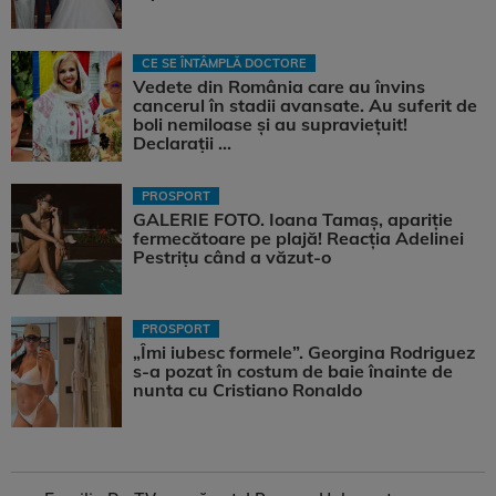
CE SE ÎNTÂMPLĂ DOCTORE
Vedete din România care au învins
cancerul în stadii avansate. Au suferit de
boli nemiloase şi au supravieţuit!
Declarații ...
PROSPORT
GALERIE FOTO. Ioana Tamaş, apariție
fermecătoare pe plajă! Reacția Adelinei
Pestrițu când a văzut-o
PROSPORT
„Îmi iubesc formele”. Georgina Rodriguez
s-a pozat în costum de baie înainte de
nunta cu Cristiano Ronaldo