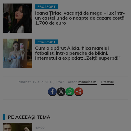
PROSPORT
Ioana Țiriac, vacanță de mega – lux într-
un castel unde o noapte de cazare costă
1.700 de euro
PROSPORT
Cum a apărut Alicia, fiica marelui
fotbalist, într-o pereche de bikini.
Internetul a explodat: „Zeiță superbă!”
Publicat: 12 aug. 2018, 17:47
Autor:
madalina m.
Lifestyle
PE ACEEAȘI TEMĂ
13:22