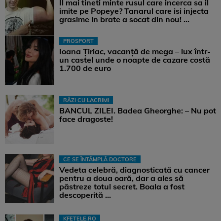
Il mai tineti minte rusul care incerca sa il
imite pe Popeye? Tanarul care isi injecta
grasime in brate a socat din nou! ...
PROSPORT
Ioana Țiriac, vacanță de mega – lux într-
un castel unde o noapte de cazare costă
1.700 de euro
RÂZI CU LACRIMI
BANCUL ZILEI. Badea Gheorghe: – Nu pot
face dragoste!
CE SE ÎNTÂMPLĂ DOCTORE
Vedeta celebră, diagnosticată cu cancer
pentru a doua oară, dar a ales să
păstreze totul secret. Boala a fost
descoperită ...
KFETELE.RO