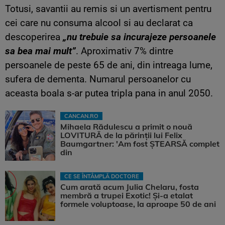
Totusi, savantii au remis si un avertisment pentru
cei care nu consuma alcool si au declarat ca
descoperirea
„nu trebuie sa incurajeze persoanele
sa bea mai mult”
. Aproximativ 7% dintre
persoanele de peste 65 de ani, din intreaga lume,
sufera de dementa. Numarul persoanelor cu
aceasta boala s-ar putea tripla pana in anul 2050.
CANCAN.RO
Mihaela Rădulescu a primit o nouă
LOVITURĂ de la părinții lui Felix
Baumgartner: 'Am fost ȘTEARSĂ complet
din
CE SE ÎNTÂMPLĂ DOCTORE
Cum arată acum Julia Chelaru, fosta
membră a trupei Exotic! Și-a etalat
formele voluptoase, la aproape 50 de ani