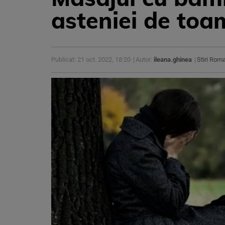
asteniei de to
Publicat: 21 oct. 2022, 18:20
Autor:
ileana.ghinea
Stiri Rom