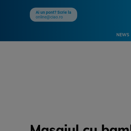
Ai un pont? Scrie la
online@ciao.ro
NEWS
Masajul cu bamb