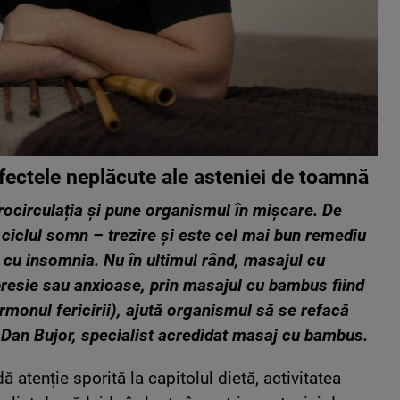
fectele neplăcute ale asteniei de toamnă
circulația și pune organismul în mișcare. De
ciclul somn – trezire și este cel mai bun remediu
cu insomnia. Nu în ultimul rând, masajul cu
presie sau anxioase, prin masajul cu bambus fiind
rmonul fericirii), ajută organismul să se refacă
ă Dan Bujor, specialist acredidat masaj cu bambus.
atenție sporită la capitolul dietă, activitatea