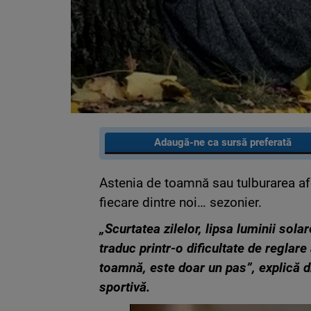
Adaugă-ne ca sursă preferată
Astenia de toamnă sau tulburarea afe
fiecare dintre noi… sezonier.
„Scurtatea zilelor, lipsa luminii sola
traduc printr-o dificultate de reglare
toamnă, este doar un pas”, explică d
sportivă.