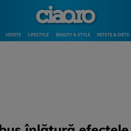
VEDETE
LIFESTYLE
BEAUTY & STYLE
RETETE & DIETE
us înlătură efectele