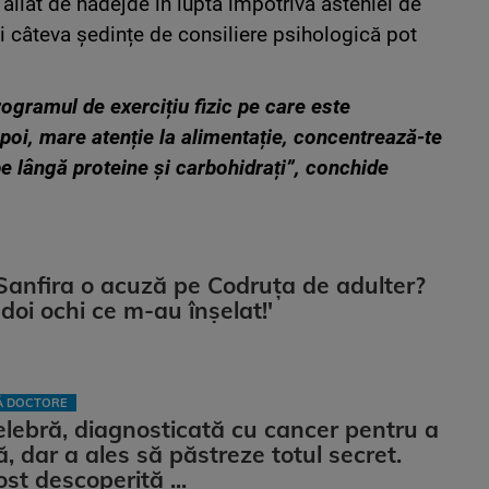
aliat de nădejde în lupta împotriva asteniei de
i câteva ședințe de consiliere psihologică pot
ogramul de exercițiu fizic pe care este
oi, mare atenție la alimentație, concentrează-te
 pe lângă proteine și carbohidrați”, conchide
Sanfira o acuză pe Codruța de adulter?
 doi ochi ce m-au înșelat!'
LĂ DOCTORE
lebră, diagnosticată cu cancer pentru a
, dar a ales să păstreze totul secret.
st descoperită ...