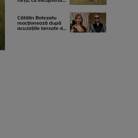
forță, cu elicopterul,
la Young Island
Festival ...
Cătălin Botezatu
reacționează după
acuzațiile lansate de
Eli Lăslean: „Brandul
există ...