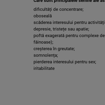
Care sunt principalele semne ale as
dificultăți de concentrare;
oboseală
scăderea interesului pentru activități
depresie, tristețe sau apatie;
poftă exagerată pentru complexe de
făinoase);
creșterea în greutate;
somnolența;
pierderea interesului pentru sex;
iritabilitate