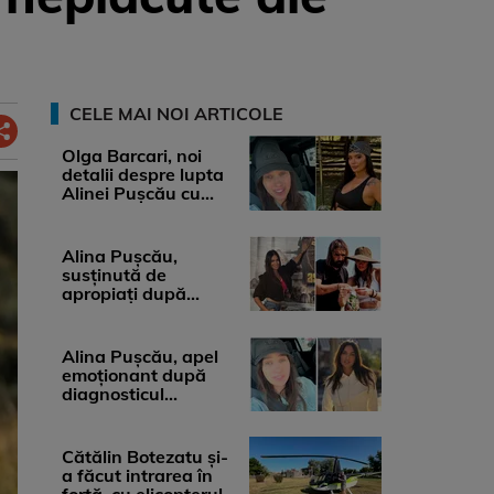
CELE MAI NOI ARTICOLE
Olga Barcari, noi
detalii despre lupta
Alinei Pușcău cu
boala. Cât ar costa
tratamentul ...
Alina Pușcău,
susținută de
apropiați după
diagnosticul care a
șocat-o. Ce spun
medicii, ...
Alina Pușcău, apel
emoționant după
diagnosticul
devastator: „Am
cinci tumori. Vă rog
...
Cătălin Botezatu și-
a făcut intrarea în