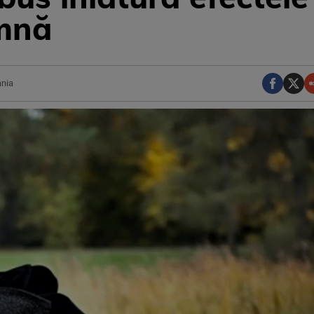
amnă
ania