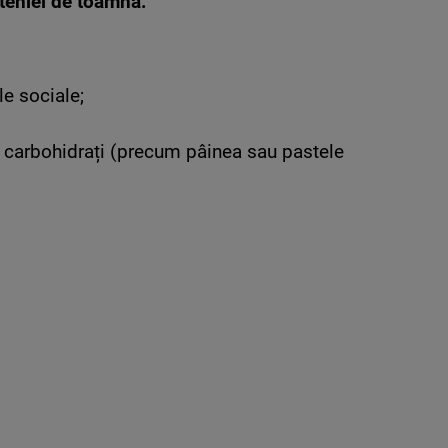
teniei de toamnă:
le sociale;
 carbohidrați (precum pâinea sau pastele