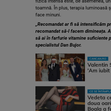
fizică intensă este, de asemenea, un 
toamnă. În plus, terapia luminoasă ș
face minuni.
„Recomandat ar fi să intensificăm pr
recomandat să-l facem dimineața. Ap
să ai în farfurie vitamine suficiente
specialistul Dan Bujor.
CANCAN.RO
Valentin 
'Am iubit
CE SE ÎNTÂMP
Vedeta ce
doua oară
Boala a fo