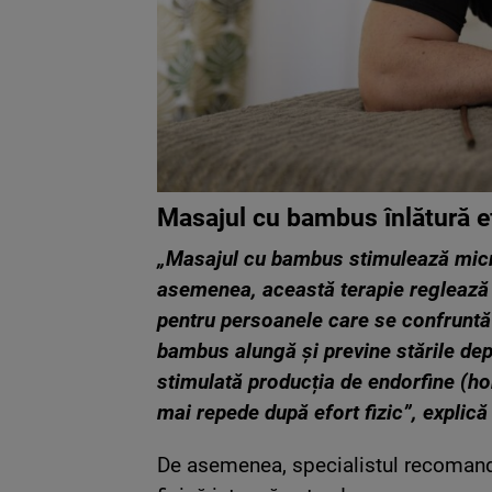
Masajul cu bambus înlătură e
„Masajul cu bambus stimulează micro
asemenea, această terapie reglează 
pentru persoanele care se confruntă 
bambus alungă și previne stările de
stimulată producția de endorfine (ho
mai repede după efort fizic”, explic
De asemenea, specialistul recomandă 