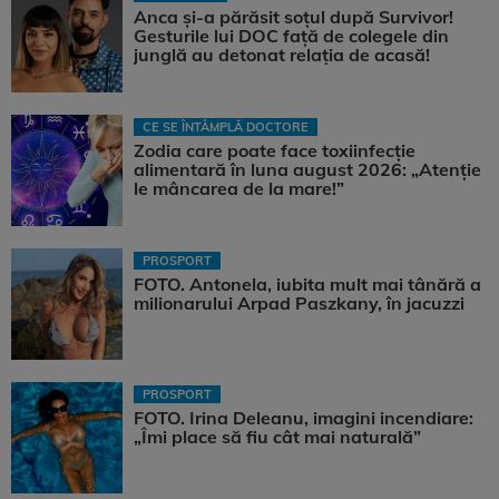
Anca și-a părăsit soțul după Survivor!
Gesturile lui DOC față de colegele din
junglă au detonat relația de acasă!
CE SE ÎNTÂMPLĂ DOCTORE
Zodia care poate face toxiinfecție
alimentară în luna august 2026: „Atenție
le mâncarea de la mare!”
PROSPORT
FOTO. Antonela, iubita mult mai tânără a
milionarului Arpad Paszkany, în jacuzzi
PROSPORT
FOTO. Irina Deleanu, imagini incendiare:
„Îmi place să fiu cât mai naturală”