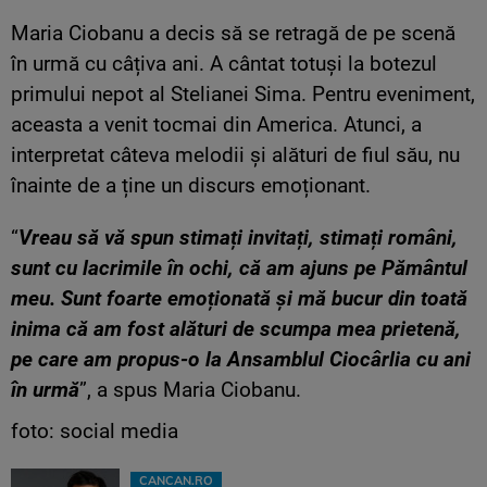
Maria Ciobanu a decis să se retragă de pe scenă
în urmă cu câțiva ani. A cântat totuși la botezul
primului nepot al Stelianei Sima. Pentru eveniment,
aceasta a venit tocmai din America. Atunci, a
interpretat câteva melodii și alături de fiul său, nu
înainte de a ține un discurs emoționant.
“
Vreau să vă spun stimați invitați, stimați români,
sunt cu lacrimile în ochi, că am ajuns pe Pământul
meu. Sunt foarte emoționată și mă bucur din toată
inima că am fost alături de scumpa mea prietenă,
pe care am propus-o la Ansamblul Ciocârlia cu ani
în urmă
”, a spus Maria Ciobanu.
foto: social media
CANCAN.RO