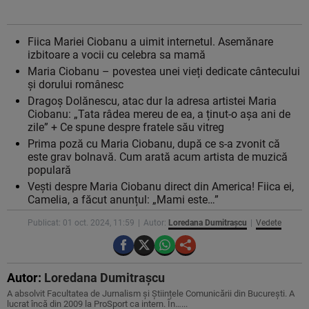
Fiica Mariei Ciobanu a uimit internetul. Asemănare
izbitoare a vocii cu celebra sa mamă
Maria Ciobanu – povestea unei vieți dedicate cântecului
și dorului românesc
Dragoș Dolănescu, atac dur la adresa artistei Maria
Ciobanu: „Tata râdea mereu de ea, a ținut-o așa ani de
zile” + Ce spune despre fratele său vitreg
Prima poză cu Maria Ciobanu, după ce s-a zvonit că
este grav bolnavă. Cum arată acum artista de muzică
populară
Vești despre Maria Ciobanu direct din America! Fiica ei,
Camelia, a făcut anunțul: „Mami este…”
Publicat: 01 oct. 2024, 11:59
Autor:
Loredana Dumitrașcu
Vedete
Autor:
Loredana Dumitrașcu
A absolvit Facultatea de Jurnalism și Științele Comunicării din București. A
lucrat încă din 2009 la ProSport ca intern. În…...