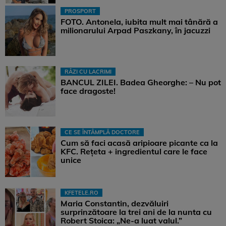
PROSPORT
FOTO. Antonela, iubita mult mai tânără a
milionarului Arpad Paszkany, în jacuzzi
RÂZI CU LACRIMI
BANCUL ZILEI. Badea Gheorghe: – Nu pot
face dragoste!
CE SE ÎNTÂMPLĂ DOCTORE
Cum să faci acasă aripioare picante ca la
KFC. Rețeta + ingredientul care le face
unice
KFETELE.RO
Maria Constantin, dezvăluiri
surprinzătoare la trei ani de la nunta cu
Robert Stoica: „Ne-a luat valul.”