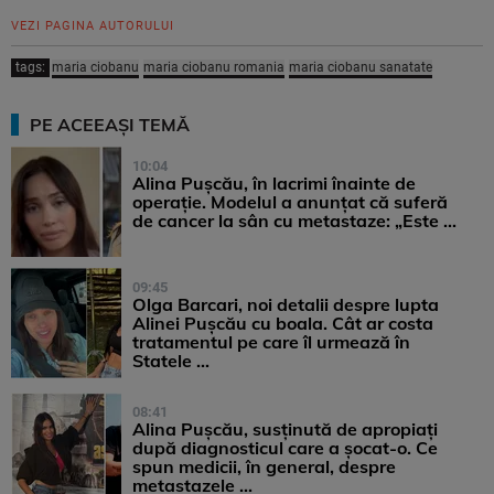
VEZI PAGINA AUTORULUI
tags:
maria ciobanu
maria ciobanu romania
maria ciobanu sanatate
PE ACEEAȘI TEMĂ
10:04
Alina Pușcău, în lacrimi înainte de
operație. Modelul a anunțat că suferă
de cancer la sân cu metastaze: „Este ...
09:45
Olga Barcari, noi detalii despre lupta
Alinei Pușcău cu boala. Cât ar costa
tratamentul pe care îl urmează în
Statele ...
08:41
Alina Pușcău, susținută de apropiați
după diagnosticul care a șocat-o. Ce
spun medicii, în general, despre
metastazele ...