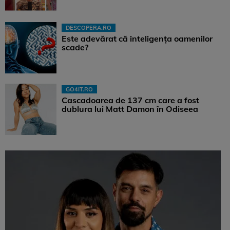
DESCOPERA.RO
Este adevărat că inteligența oamenilor
scade?
GO4IT.RO
Cascadoarea de 137 cm care a fost
dublura lui Matt Damon în Odiseea