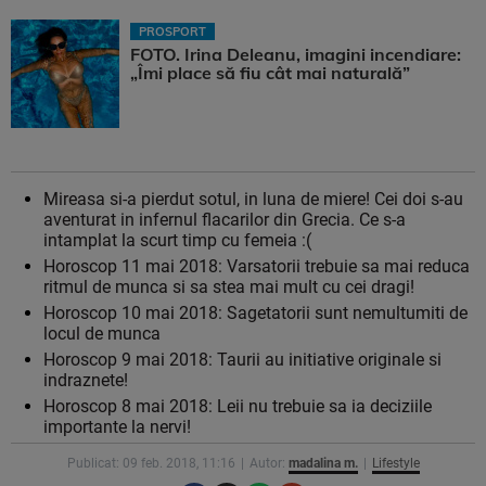
PROSPORT
FOTO. Irina Deleanu, imagini incendiare:
„Îmi place să fiu cât mai naturală”
Mireasa si-a pierdut sotul, in luna de miere! Cei doi s-au
aventurat in infernul flacarilor din Grecia. Ce s-a
intamplat la scurt timp cu femeia :(
Horoscop 11 mai 2018: Varsatorii trebuie sa mai reduca
ritmul de munca si sa stea mai mult cu cei dragi!
Horoscop 10 mai 2018: Sagetatorii sunt nemultumiti de
locul de munca
Horoscop 9 mai 2018: Taurii au initiative originale si
indraznete!
Horoscop 8 mai 2018: Leii nu trebuie sa ia deciziile
importante la nervi!
Publicat: 09 feb. 2018, 11:16
Autor:
madalina m.
Lifestyle