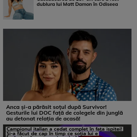
dublura lui Matt Damon în Odiseea
Anca și-a părăsit soțul după Survivor!
Gesturile lui DOC față de colegele din junglă
au detonat relația de acasă!