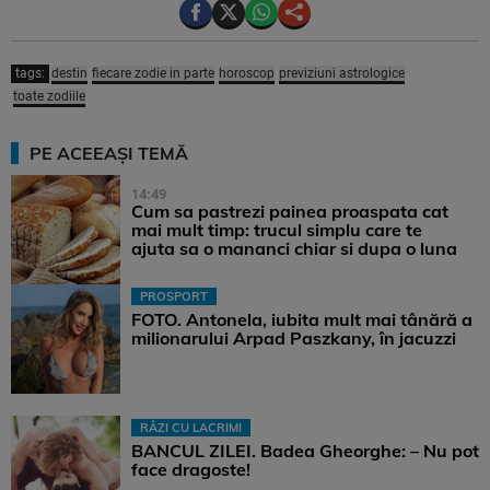
tags:
destin
fiecare zodie in parte
horoscop
previziuni astrologice
toate zodiile
PE ACEEAȘI TEMĂ
14:49
Cum sa pastrezi painea proaspata cat
mai mult timp: trucul simplu care te
ajuta sa o mananci chiar si dupa o luna
PROSPORT
FOTO. Antonela, iubita mult mai tânără a
milionarului Arpad Paszkany, în jacuzzi
RÂZI CU LACRIMI
BANCUL ZILEI. Badea Gheorghe: – Nu pot
face dragoste!