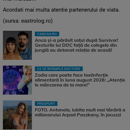
Acordati mai multa atentie partenerului de viata.
(sursa: eastrolog.ro)
CANCAN.RO
Anca și-a părăsit soțul după Survivor!
Gesturile lui DOC față de colegele din
junglă au detonat relația de acasă!
CE SE ÎNTÂMPLĂ DOCTORE
Zodia care poate face toxiinfecție
alimentară în luna august 2026: „Atenție
le mâncarea de la mare!”
PROSPORT
FOTO. Antonela, iubita mult mai tânără a
milionarului Arpad Paszkany, în jacuzzi