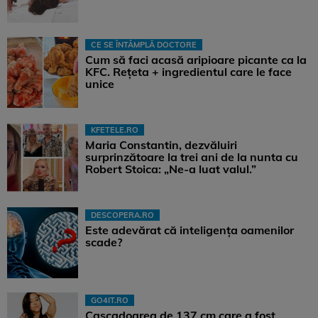
CE SE ÎNTÂMPLĂ DOCTORE
Cum să faci acasă aripioare picante ca la
KFC. Rețeta + ingredientul care le face
unice
KFETELE.RO
Maria Constantin, dezvăluiri
surprinzătoare la trei ani de la nunta cu
Robert Stoica: „Ne-a luat valul.”
DESCOPERA.RO
Este adevărat că inteligența oamenilor
scade?
GO4IT.RO
Cascadoarea de 137 cm care a fost