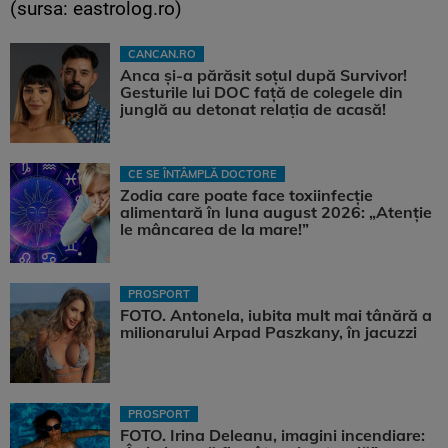
(sursa: eastrolog.ro)
CANCAN.RO
Anca și-a părăsit soțul după Survivor!
Gesturile lui DOC față de colegele din
junglă au detonat relația de acasă!
CE SE ÎNTÂMPLĂ DOCTORE
Zodia care poate face toxiinfecție
alimentară în luna august 2026: „Atenție
le mâncarea de la mare!”
PROSPORT
FOTO. Antonela, iubita mult mai tânără a
milionarului Arpad Paszkany, în jacuzzi
PROSPORT
FOTO. Irina Deleanu, imagini incendiare: