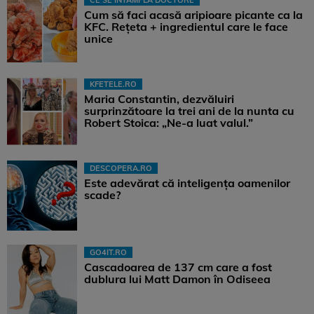
CE SE ÎNTÂMPLĂ DOCTORE
Cum să faci acasă aripioare picante ca la
KFC. Rețeta + ingredientul care le face
unice
KFETELE.RO
Maria Constantin, dezvăluiri
surprinzătoare la trei ani de la nunta cu
Robert Stoica: „Ne-a luat valul.”
DESCOPERA.RO
Este adevărat că inteligența oamenilor
scade?
GO4IT.RO
Cascadoarea de 137 cm care a fost
dublura lui Matt Damon în Odiseea