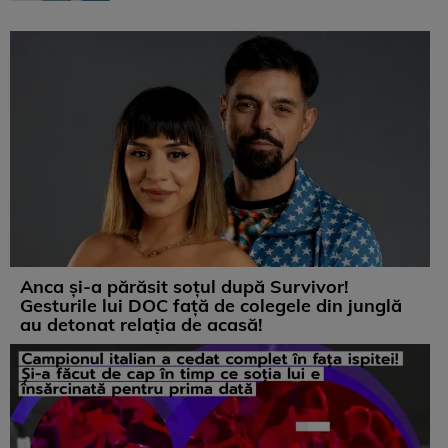
Anca și-a părăsit soțul după Survivor!
Gesturile lui DOC față de colegele din junglă
au detonat relația de acasă!