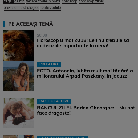
tags:
destin
fiecare zodie in parte
horoscop
horoscop zilnic
previziuni astrologice
toate zodiile
PE ACEEAȘI TEMĂ
20:00
Horoscop 8 mai 2018: Leii nu trebuie sa
ia deciziile importante la nervi!
PROSPORT
FOTO. Antonela, iubita mult mai tânără a
milionarului Arpad Paszkany, în jacuzzi
RÂZI CU LACRIMI
BANCUL ZILEI. Badea Gheorghe: – Nu pot
face dragoste!