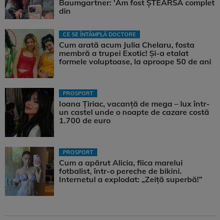
Baumgartner: 'Am fost ȘTEARSĂ complet
din
CE SE ÎNTÂMPLĂ DOCTORE
Cum arată acum Julia Chelaru, fosta
membră a trupei Exotic! Și-a etalat
formele voluptoase, la aproape 50 de ani
PROSPORT
Ioana Țiriac, vacanță de mega – lux într-
un castel unde o noapte de cazare costă
1.700 de euro
PROSPORT
Cum a apărut Alicia, fiica marelui
fotbalist, într-o pereche de bikini.
Internetul a explodat: „Zeiță superbă!”