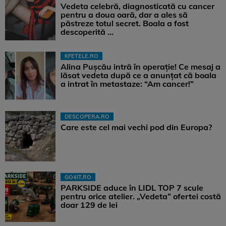
Vedeta celebră, diagnosticată cu cancer
pentru a doua oară, dar a ales să
păstreze totul secret. Boala a fost
descoperită ...
KFETELE.RO
Alina Pușcău intră în operație! Ce mesaj a
lăsat vedeta după ce a anunțat că boala
a intrat în metastaze: “Am cancer!”
DESCOPERA.RO
Care este cel mai vechi pod din Europa?
GO4IT.RO
PARKSIDE aduce în LIDL TOP 7 scule
pentru orice atelier. „Vedeta” ofertei costă
doar 129 de lei