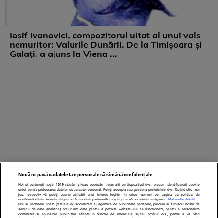
Iosif Ivanovici, compozitorul uitat al unui vals
nemuritor: Valurile Dunării. De la Timișoara și
Galați, a ajuns la Viena ...
Nouă ne pasă ca datele tale personale să rămână confidențiale
Noi și partenerii noștri
1019
stocăm și/sau accesăm informații pe dispozitivul dvs., precum identificatorii cookie
unici pentru prelucrarea datelor cu caracter personal. Puteți accepta sau gestiona preferințele dvs. făcând clic mai
jos, respectiv vă puteți opune utilizării unui interes legitim în orice moment pe pagina cu politica de
confidențialitate. Aceste alegeri vor fi raportate partenerilor noștri și nu vă vor afecta navigarea.
Mai multe detalii
Noi si partenerii nostri (retelele de socializare si agentiile de publicitate partenere, precum si furnizorii nostri de
servicii de date analitice) prelucram date pentru a permite website-ului sa functioneze, pentru a personaliza
continutul si anunturile publicitare afisate in functie de interesele si/sau profilul dvs., pentru a va oferi