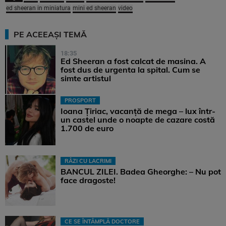
ed sheeran in miniatura
mini ed sheeran
video
PE ACEEAȘI TEMĂ
18:35
Ed Sheeran a fost calcat de masina. A
fost dus de urgenta la spital. Cum se
simte artistul
PROSPORT
Ioana Țiriac, vacanță de mega – lux într-
un castel unde o noapte de cazare costă
1.700 de euro
RÂZI CU LACRIMI
BANCUL ZILEI. Badea Gheorghe: – Nu pot
face dragoste!
CE SE ÎNTÂMPLĂ DOCTORE