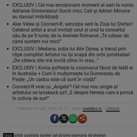
EXCLUSIV | Cel mai emoționant moment al serii la nunta
Adrianei Simionescu! Socrii mici, Cati și Adrian Minune
au dansat îmbrățișați
Alex Velea și Connect-R, senzația serii la Ziua lui Ștefan!
Celebrul artist a avut invitați unul și unul la concertul
său de pe 9 iunie, de la Arenele Romane! „Te iubesc de
când suntem noi mici!”
EXCLUSIV | Medana, soția lui Alin Oprea, a trecut prin
clipe cumplite! Artistul nu își scapă din ochi jumătatea!
„De câteva zile mă invită zilnic în oraș…”
EXCLUSIV | Xonia poftește la cozonacul făcut de tatăl ei
în Australia + Cum îi mulțumește lui Dumnezeu de
Paște: „Un cadou este că sunt în viață!”
Connect-R vine cu „Angela”! Cel mai nou single al
artistului se lansează azi! „E despre femeia care e prinsă
în colivia de aur!”
Publicat: 16 mart. 2018, 16:17
Autor:
madalina m.
Lifestyle
tags:
artist
australia
baietel
cat de bine seamana
ed sheeran