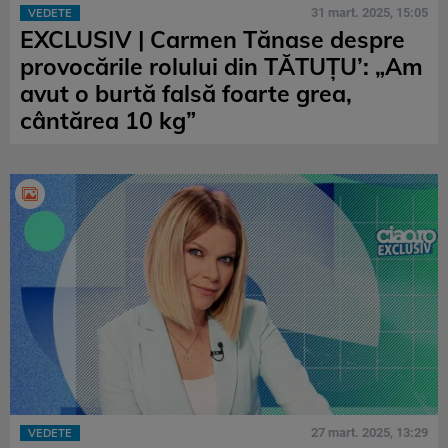
31 mart. 2025, 15:05
VEDETE
EXCLUSIV | Carmen Tănase despre
provocările rolului din TĂTUȚU’: „Am
avut o burtă falsă foarte grea,
cântărea 10 kg”
27 mart. 2025, 13:29
VEDETE