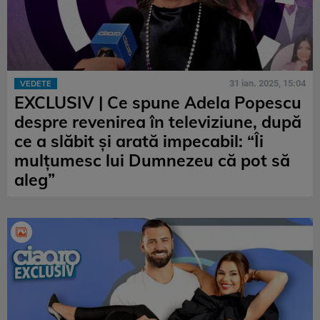
31 ian. 2025, 15:04
VEDETE
EXCLUSIV | Ce spune Adela Popescu
despre revenirea în televiziune, după
ce a slăbit și arată impecabil: “Îi
mulțumesc lui Dumnezeu că pot să
aleg”