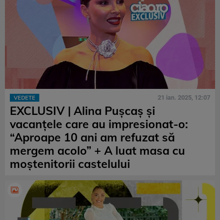
21 ian. 2025, 12:07
VEDETE
EXCLUSIV | Alina Pușcaș și
vacanțele care au impresionat-o:
“Aproape 10 ani am refuzat să
mergem acolo” + A luat masa cu
moștenitorii castelului