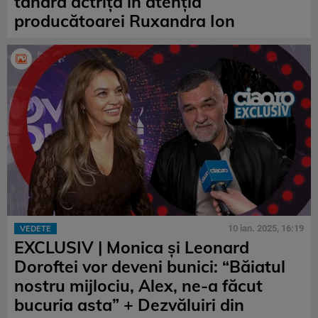
tânăra actriță în atenția
producătoarei Ruxandra Ion
10 ian. 2025, 16:19
VEDETE
EXCLUSIV | Monica și Leonard
Doroftei vor deveni bunici: “Băiatul
nostru mijlociu, Alex, ne-a făcut
bucuria asta” + Dezvăluiri din