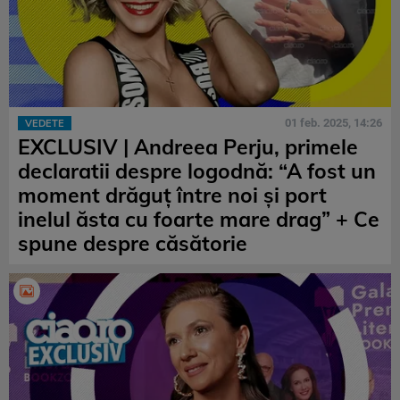
01 feb. 2025, 14:26
VEDETE
EXCLUSIV | Andreea Perju, primele
declaratii despre logodnă: “A fost un
moment drăguț între noi și port
inelul ăsta cu foarte mare drag” + Ce
spune despre căsătorie