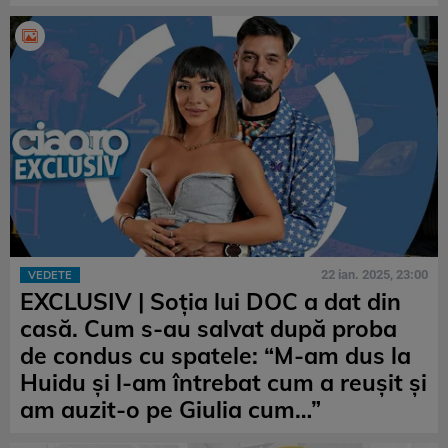
22 ian. 2025, 23:00
VEDETE
EXCLUSIV | Soția lui DOC a dat din
casă. Cum s-au salvat după proba
de condus cu spatele: “M-am dus la
Huidu și l-am întrebat cum a reușit și
am auzit-o pe Giulia cum…”