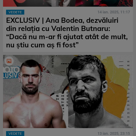
14 ian. 2025, 11:17
VEDETE
EXCLUSIV | Ana Bodea, dezvăluiri
din relația cu Valentin Butnaru:
“Dacă nu m-ar fi ajutat atât de mult,
nu știu cum aș fi fost”
13 ian. 2025, 23:15
VEDETE