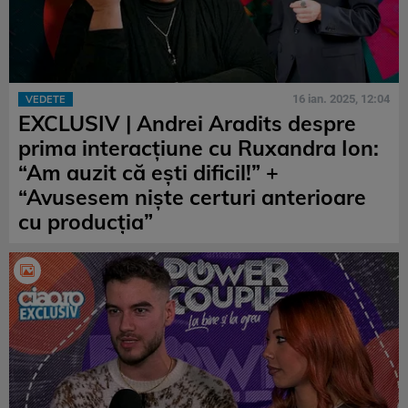
16 ian. 2025, 12:04
VEDETE
EXCLUSIV | Andrei Aradits despre
prima interacțiune cu Ruxandra Ion:
“Am auzit că ești dificil!” +
“Avusesem niște certuri anterioare
cu producția”