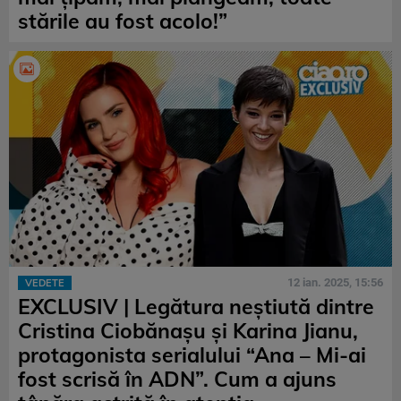
stările au fost acolo!”
12 ian. 2025, 15:56
VEDETE
EXCLUSIV | Legătura neștiută dintre
Cristina Ciobănașu și Karina Jianu,
protagonista serialului “Ana – Mi-ai
fost scrisă în ADN”. Cum a ajuns