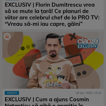
EXCLUSIV | Florin Dumitrescu vrea
să se mute la țară! Ce planuri de
viitor are celebrul chef de la PRO TV:
“Vreau să-mi iau capre, găini”
28 ian. 2025, 15:25
VEDETE
EXCLUSIV | Cum a ajuns Cosmin
Natanticu să aibă o apariție în