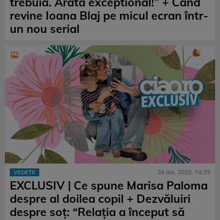
trebuia. Arată exceptional!” + Când
revine Ioana Blaj pe micul ecran într-
un nou serial
26 ian. 2025, 14:29
VEDETE
EXCLUSIV | Ce spune Marisa Paloma
despre al doilea copil + Dezvăluiri
despre soț: “Relația a început să