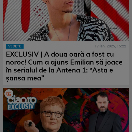
17 ian. 2025, 15:22
VEDETE
EXCLUSIV | A doua oară a fost cu
noroc! Cum a ajuns Emilian să joace
în serialul de la Antena 1: “Asta e
șansa mea”