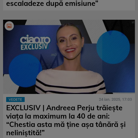
escaladeze după emisiune”
24 ian. 2025, 17:03
VEDETE
EXCLUSIV | Andreea Perju trăiește
viața la maximum la 40 de ani:
“Chestia asta mă ține așa tânără și
neliniștită!”