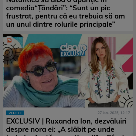
comedia“Țăndări”: “Sunt un pic
frustrat, pentru că eu trebuia să am
un unul dintre rolurile principale”
27 ian. 2025, 12:17
VEDETE
EXCLUSIV | Ruxandra Ion, dezvăluiri
despre nora ei: „A slăbit pe unde