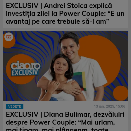
EXCLUSIV | Andrei Stoica explică
investiția zilei la Power Couple: “E un
avantaj pe care trebuie să-l am”
13 ian. 2025, 15:06
VEDETE
EXCLUSIV | Diana Bulimar, dezvăluiri
despre Power Couple: “Mai urlam,
mai țipam, mai plângeam, toate