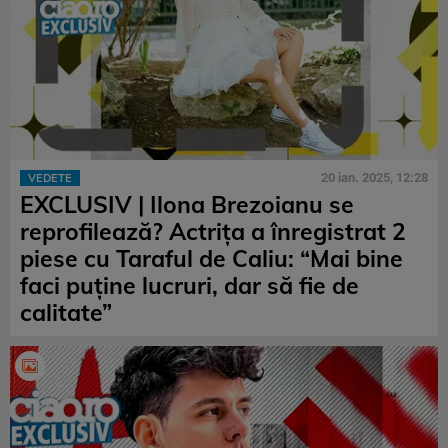
20 ian. 2025, 12:28
VEDETE
EXCLUSIV | Ilona Brezoianu se
reprofilează? Actrița a înregistrat 2
piese cu Taraful de Caliu: “Mai bine
faci puține lucruri, dar să fie de
calitate”