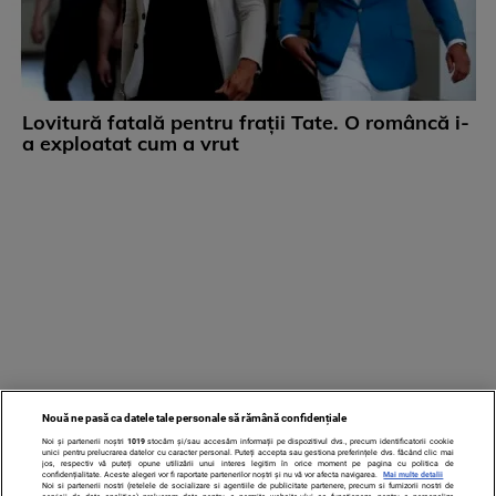
Lovitură fatală pentru frații Tate. O româncă i-
a exploatat cum a vrut
Nouă ne pasă ca datele tale personale să rămână confidențiale
Noi și partenerii noștri
1019
stocăm și/sau accesăm informații pe dispozitivul dvs., precum identificatorii cookie
unici pentru prelucrarea datelor cu caracter personal. Puteți accepta sau gestiona preferințele dvs. făcând clic mai
jos, respectiv vă puteți opune utilizării unui interes legitim în orice moment pe pagina cu politica de
confidențialitate. Aceste alegeri vor fi raportate partenerilor noștri și nu vă vor afecta navigarea.
Mai multe detalii
Noi si partenerii nostri (retelele de socializare si agentiile de publicitate partenere, precum si furnizorii nostri de