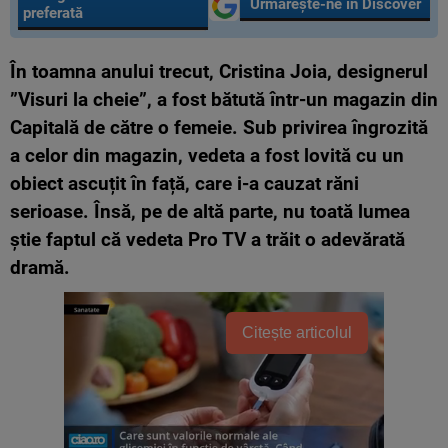
Urmărește-ne în Discover
preferată
În toamna anului trecut, Cristina Joia, designerul
”Visuri la cheie”, a fost bătută într-un magazin din
Capitală de către o femeie. Sub privirea îngrozită
a celor din magazin, vedeta a fost lovită cu un
obiect ascuțit în față, care i-a cauzat răni
serioase. Însă, pe de altă parte, nu toată lumea
știe faptul că vedeta Pro TV a trăit o adevărată
dramă.
Citește articolul