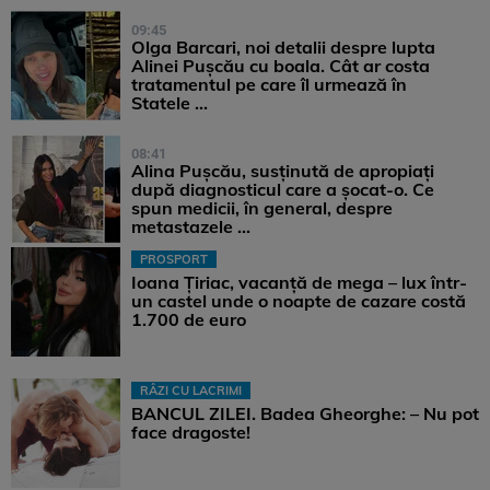
09:45
Olga Barcari, noi detalii despre lupta
Alinei Pușcău cu boala. Cât ar costa
tratamentul pe care îl urmează în
Statele ...
08:41
Alina Pușcău, susținută de apropiați
după diagnosticul care a șocat-o. Ce
spun medicii, în general, despre
metastazele ...
PROSPORT
Ioana Țiriac, vacanță de mega – lux într-
un castel unde o noapte de cazare costă
1.700 de euro
RÂZI CU LACRIMI
BANCUL ZILEI. Badea Gheorghe: – Nu pot
face dragoste!