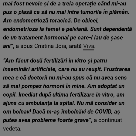
mai fost nevoie și de a treia operație când mi-au
pus o plasă ca să nu mai intre tumorile în plămân.
Am endometrioză toracică. De obicei,
endometrioza la femei e pelviană. Sunt dependentă
de un tratament hormonal pe care-l iau de șase
ani”
, a spus Cristina Joia, arată
Viva
.
”Am făcut două fertilizări in vitro și patru
inseminări artificiale, care nu au reușit. Frustrarea
mea e că doctorii nu mi-au spus că nu avea sens
să mai pompez hormoni în mine. Am adoptat un
copil. Imediat după ultima fertilizare in vitro, am
ajuns cu ambulanța la spital. Nu mă consider un
om bolnav! Dacă m-aș îmbolnăvi de COVID, aș
putea avea probleme foarte grave”
, a continuat
vedeta.