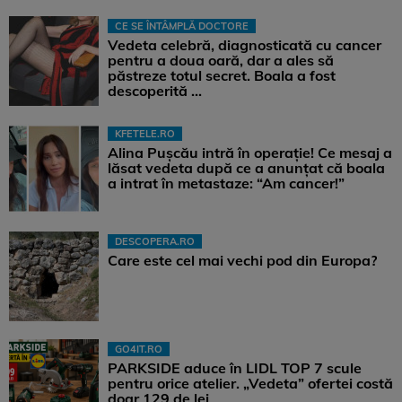
CE SE ÎNTÂMPLĂ DOCTORE
Vedeta celebră, diagnosticată cu cancer
pentru a doua oară, dar a ales să
păstreze totul secret. Boala a fost
descoperită ...
KFETELE.RO
Alina Pușcău intră în operație! Ce mesaj a
lăsat vedeta după ce a anunțat că boala
a intrat în metastaze: “Am cancer!”
DESCOPERA.RO
Care este cel mai vechi pod din Europa?
GO4IT.RO
PARKSIDE aduce în LIDL TOP 7 scule
pentru orice atelier. „Vedeta” ofertei costă
doar 129 de lei