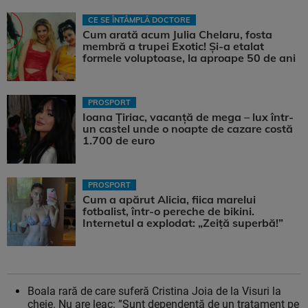
CE SE ÎNTÂMPLĂ DOCTORE
Cum arată acum Julia Chelaru, fosta
membră a trupei Exotic! Și-a etalat
formele voluptoase, la aproape 50 de ani
PROSPORT
Ioana Țiriac, vacanță de mega – lux într-
un castel unde o noapte de cazare costă
1.700 de euro
PROSPORT
Cum a apărut Alicia, fiica marelui
fotbalist, într-o pereche de bikini.
Internetul a explodat: „Zeiță superbă!”
Boala rară de care suferă Cristina Joia de la Visuri la
cheie. Nu are leac: ”Sunt dependentă de un tratament pe