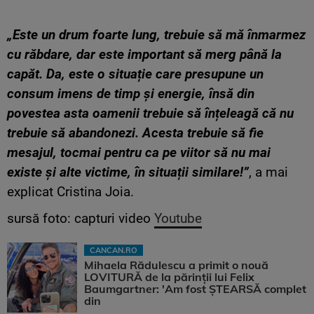
„Este un drum foarte lung, trebuie să mă înmarmez
cu răbdare, dar este important să merg până la
capăt. Da, este o situație care presupune un
consum imens de timp și energie, însă din
povestea asta oamenii trebuie să înțeleagă că nu
trebuie să abandonezi. Acesta trebuie să fie
mesajul, tocmai pentru ca pe viitor să nu mai
existe și alte victime, în situații similare!”
, a mai
explicat Cristina Joia.
sursă foto: capturi video
Youtube
CANCAN.RO
Mihaela Rădulescu a primit o nouă
LOVITURĂ de la părinții lui Felix
Baumgartner: 'Am fost ȘTEARSĂ complet
din