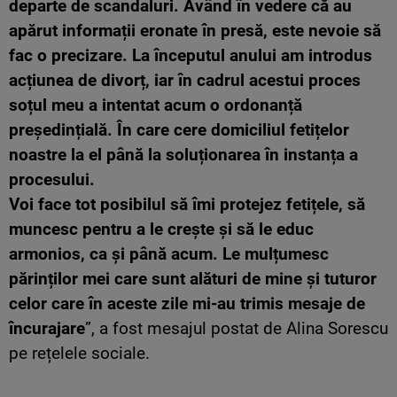
departe de scandaluri.
Având în vedere că au
apărut informații eronate în presă, este nevoie să
fac o precizare. La începutul anului am introdus
acțiunea de divorț, iar în cadrul acestui proces
soțul meu a intentat acum o ordonanță
președințială. În care cere domiciliul fetițelor
noastre la el până la soluționarea în instanța a
procesului.
Voi face tot posibilul să îmi protejez fetițele, să
muncesc pentru a le crește și să le educ
armonios, ca și până acum. Le mulțumesc
părinților mei care sunt alături de mine și tuturor
celor care în aceste zile mi-au trimis mesaje de
încurajare
”, a fost mesajul postat de Alina Sorescu
pe rețelele sociale.