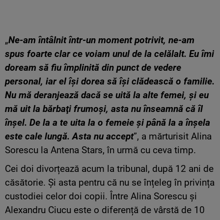
„
Ne-am întâlnit într-un moment potrivit, ne-am
spus foarte clar ce voiam unul de la celălalt. Eu îmi
doream să fiu împlinită din punct de vedere
personal, iar el îşi dorea să îşi clădească o familie.
Nu mă deranjează dacă se uită la alte femei, şi eu
mă uit la bărbaţi frumoşi, asta nu înseamnă că îl
înşel. De la a te uita la o femeie şi până la a înşela
este cale lungă. Asta nu accept
”, a mărturisit Alina
Sorescu la Antena Stars, în urmă cu ceva timp.
Cei doi divorțează acum la tribunal, după 12 ani de
căsătorie. Și asta pentru că nu se înțeleg în privința
custodiei celor doi copii. Între Alina Sorescu și
Alexandru Ciucu este o diferență de vârstă de 10