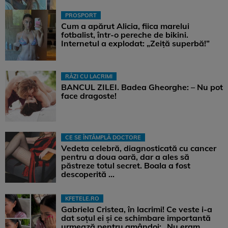
PROSPORT
Cum a apărut Alicia, fiica marelui
fotbalist, într-o pereche de bikini.
Internetul a explodat: „Zeiță superbă!”
RÂZI CU LACRIMI
BANCUL ZILEI. Badea Gheorghe: – Nu pot
face dragoste!
CE SE ÎNTÂMPLĂ DOCTORE
Vedeta celebră, diagnosticată cu cancer
pentru a doua oară, dar a ales să
păstreze totul secret. Boala a fost
descoperită ...
KFETELE.RO
Gabriela Cristea, în lacrimi! Ce veste i-a
dat soțul ei și ce schimbare importantă
urmează pentru amândoi: „Nu eram ...