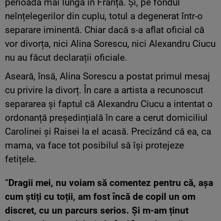
perioadă mai lungă în Franța. Și, pe fondul
neînțelegerilor din cuplu, totul a degenerat într-o
separare iminentă. Chiar dacă s-a aflat oficial că
vor divorța, nici Alina Sorescu, nici Alexandru Ciucu
nu au făcut declarații oficiale.
Aseară, însă, Alina Sorescu a postat primul mesaj
cu privire la divorț. În care a artista a recunoscut
separarea și faptul că Alexandru Ciucu a intentat o
ordonanță președințială în care a cerut domiciliul
Carolinei și Raisei la el acasă. Precizând că ea, ca
mama, va face tot posibilul să își protejeze
fetițele.
“
Dragii mei, nu voiam să comentez pentru că, așa
cum știți cu toții, am fost încă de copil un om
discret, cu un parcurs serios. Și m-am ținut