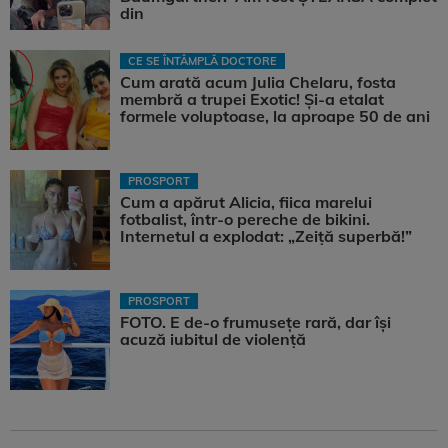
din
CE SE ÎNTÂMPLĂ DOCTORE
Cum arată acum Julia Chelaru, fosta
membră a trupei Exotic! Și-a etalat
formele voluptoase, la aproape 50 de ani
PROSPORT
Cum a apărut Alicia, fiica marelui
fotbalist, într-o pereche de bikini.
Internetul a explodat: „Zeiță superbă!”
PROSPORT
FOTO. E de-o frumusețe rară, dar își
acuză iubitul de violență