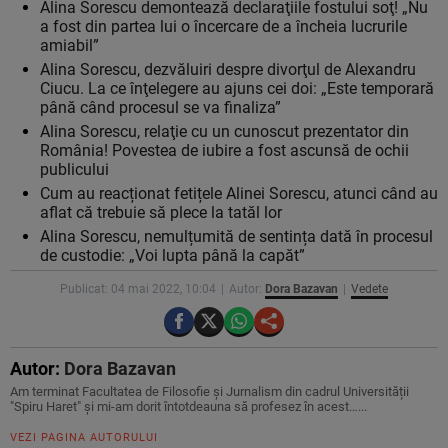
Alina Sorescu demontează declaraţiile fostului soţ! „Nu
a fost din partea lui o încercare de a încheia lucrurile
amiabil”
Alina Sorescu, dezvăluiri despre divorţul de Alexandru
Ciucu. La ce înţelegere au ajuns cei doi: „Este temporară
până când procesul se va finaliza”
Alina Sorescu, relaţie cu un cunoscut prezentator din
România! Povestea de iubire a fost ascunsă de ochii
publicului
Cum au reacționat fetițele Alinei Sorescu, atunci când au
aflat că trebuie să plece la tatăl lor
Alina Sorescu, nemulțumită de sentința dată în procesul
de custodie: „Voi lupta până la capăt”
Publicat: 04 mai 2022, 10:04
Autor:
Dora Bazavan
Vedete
Autor:
Dora Bazavan
Am terminat Facultatea de Filosofie și Jurnalism din cadrul Universității
"Spiru Haret" și mi-am dorit întotdeauna să profesez în acest…...
VEZI PAGINA AUTORULUI