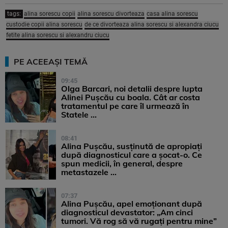
tags:
alina sorescu copii
alina sorescu divorteaza
casa alina sorescu
custodie copii alina sorescu
de ce divorteaza alina sorescu si alexandra ciucu
fetite alina sorescu si alexandru ciucu
PE ACEEAȘI TEMĂ
09:45
Olga Barcari, noi detalii despre lupta
Alinei Pușcău cu boala. Cât ar costa
tratamentul pe care îl urmează în
Statele ...
08:41
Alina Pușcău, susținută de apropiați
după diagnosticul care a șocat-o. Ce
spun medicii, în general, despre
metastazele ...
07:37
Alina Pușcău, apel emoționant după
diagnosticul devastator: „Am cinci
tumori. Vă rog să vă rugați pentru mine”