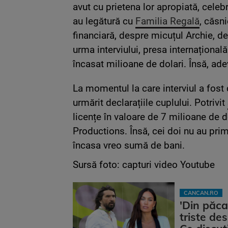
avut cu prietena lor apropiată, celeb
au legătură cu
Familia Regală
, căsni
financiară, despre micuțul Archie, de
urma interviului, presa internațional
încasat milioane de dolari. Însă, adev
La momentul la care interviul a fost
urmărit declarațiile cuplului. Potrivit
licențe în valoare de 7 milioane de 
Productions. Însă, cei doi nu au primi
încasa vreo sumă de bani.
Sursă foto: capturi video Youtube
CANCAN.RO
'Din păca
triste de