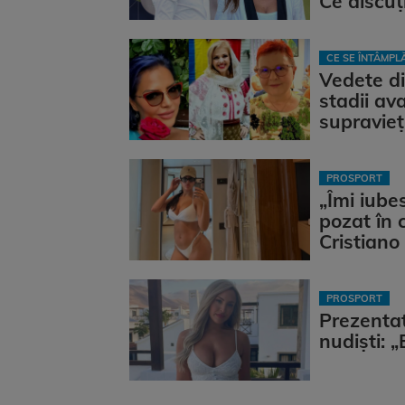
Ce discuți
CE SE ÎNTÂMP
Vedete di
stadii av
supravieţu
PROSPORT
„Îmi iube
pozat în 
Cristiano
PROSPORT
Prezentat
nudiști: 