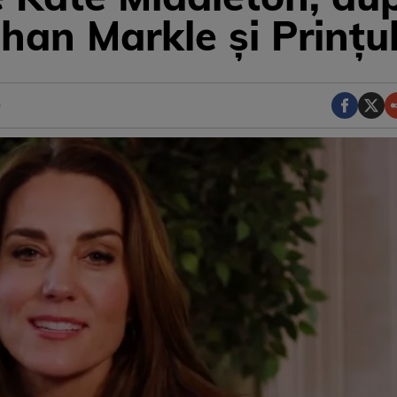
han Markle și Prințu
e