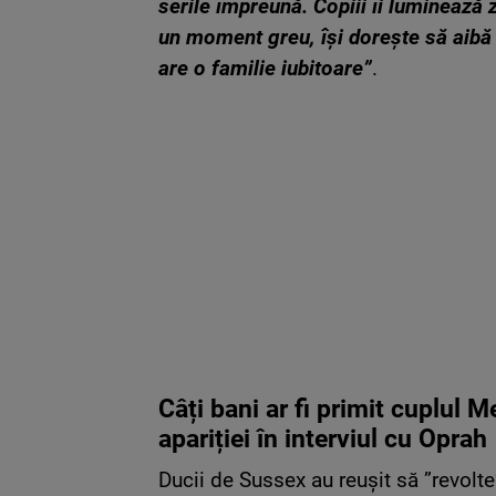
serile împreună. Copiii îi luminează 
un moment greu, își dorește să aibă 
are o familie iubitoare”
.
Câți bani ar fi primit cuplul 
apariției în interviul cu Oprah
Ducii de Sussex au reușit să ”revolte