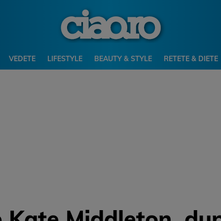
VEDETE
LIFESTYLE
BEAUTY & STYLE
RETETE & DIETE
e Kate Middleton, dup