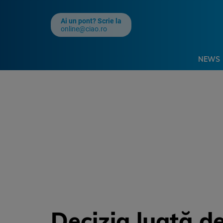
Ai un pont? Scrie la
online@ciao.ro
NEWS
Decizia luată d