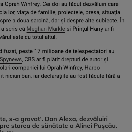
ra Oprah Winfrey. Cei doi au făcut dezvăluiri care
cia lor, viața de familie, proiectele, presa, situația
spre a doua sarcină, dar și despre alte subiecte. În
ă a scris că
Meghan Markle
și Prințul Harry ar fi
ărul este cu totul altul.
 difuzat, peste 17 milioane de telespectatori au
Spynews
, CBS ar fi plătit drepturi de autor și
dolari companiei lui Oprah Winfrey, Harpo
t niciun ban, iar declarațiile au fost făcute fără a
te, s-a gravat'. Dan Alexa, dezvăluiri
spre starea de sănătate a Alinei Pușcău.