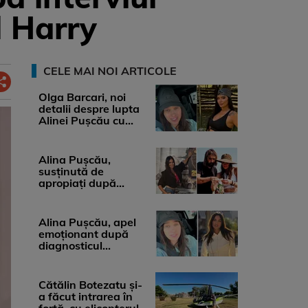
l Harry
CELE MAI NOI ARTICOLE
Olga Barcari, noi
detalii despre lupta
Alinei Pușcău cu
boala. Cât ar costa
tratamentul ...
Alina Pușcău,
susținută de
apropiați după
diagnosticul care a
șocat-o. Ce spun
medicii, ...
Alina Pușcău, apel
emoționant după
diagnosticul
devastator: „Am
cinci tumori. Vă rog
...
Cătălin Botezatu și-
a făcut intrarea în