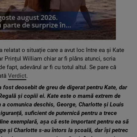
 relatat o situație care a avut loc între ea și Kate
r Prințul William chiar ar fi plâns atunci, scria
 fapt, adevărul ar fi cu totul altul. Se pare că
rată
Verdict
.
 a fost deosebit de greu de digerat pentru Kate, dar
Regală și copiii ei. Kate este o mamă extrem de
 în a comunica deschis, George, Charlotte și Louis
siguranță, suficient de puternică pentru a trece
udine exemplară, așa că este important pentru ea să
e și Charlotte s-au întors la școală, dar își petrec