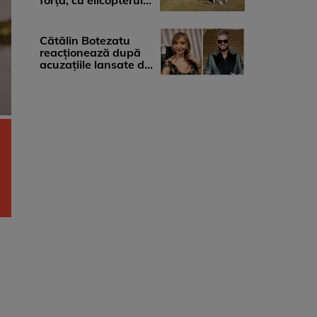
forță, cu elicopterul,
la Young Island
Festival ...
Cătălin Botezatu
reacționează după
acuzațiile lansate de
Eli Lăslean: „Brandul
există ...