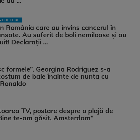
e au ...
LĂ DOCTORE
n România care au învins cancerul în
ansate. Au suferit de boli nemiloase şi au
it! Declarații ...
sc formele”. Georgina Rodriguez s-a
costum de baie înainte de nunta cu
 Ronaldo
oarea TV, postare despre o plajă de
„Bine te-am găsit, Amsterdam”