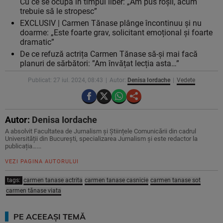
Cu ce se ocupă în timpul liber: „Am pus roșii, acum
trebuie să le stropesc”
EXCLUSIV | Carmen Tănase plânge încontinuu și nu
doarme: „Este foarte grav, solicitant emoțional și foarte
dramatic”
De ce refuză actrița Carmen Tănase să-și mai facă
planuri de sărbători: ”Am învățat lecția asta…”
Publicat: 27 iul. 2024, 08:43
Autor:
Denisa Iordache
Vedete
Autor:
Denisa Iordache
A absolvit Facultatea de Jurnalism și Științele Comunicării din cadrul
Universității din București, specializarea Jurnalism și este redactor la
publicația…...
VEZI PAGINA AUTORULUI
tags:
carmen tanase actrita
carmen tanase casnicie
carmen tanase sot
carmen tănase viata
PE ACEEAȘI TEMĂ