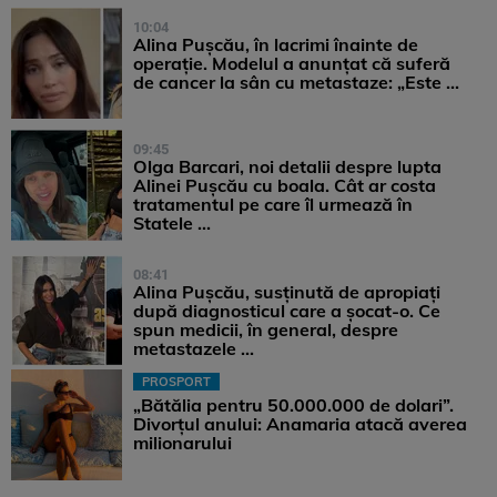
10:04
Alina Pușcău, în lacrimi înainte de
operație. Modelul a anunțat că suferă
de cancer la sân cu metastaze: „Este ...
09:45
Olga Barcari, noi detalii despre lupta
Alinei Pușcău cu boala. Cât ar costa
tratamentul pe care îl urmează în
Statele ...
08:41
Alina Pușcău, susținută de apropiați
după diagnosticul care a șocat-o. Ce
spun medicii, în general, despre
metastazele ...
PROSPORT
„Bătălia pentru 50.000.000 de dolari”.
Divorțul anului: Anamaria atacă averea
milionarului