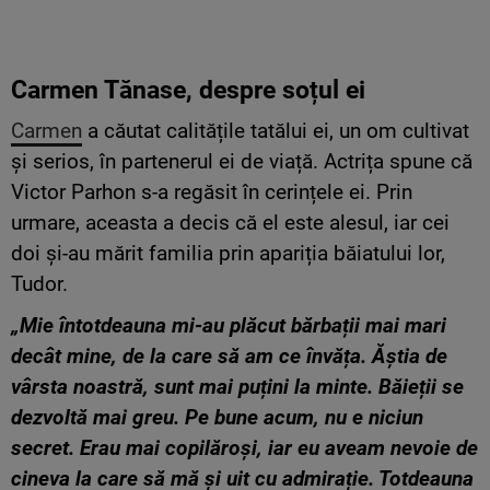
Carmen Tănase, despre soțul ei
Carmen
a căutat calitățile tatălui ei, un om cultivat
și serios, în partenerul ei de viață. Actrița spune că
Victor Parhon s-a regăsit în cerințele ei. Prin
urmare, aceasta a decis că el este alesul, iar cei
doi și-au mărit familia prin apariția băiatului lor,
Tudor.
„Mie întotdeauna mi-au plăcut bărbații mai mari
decât mine, de la care să am ce învăța. Ăștia de
vârsta noastră, sunt mai puțini la minte. Băieții se
dezvoltă mai greu. Pe bune acum, nu e niciun
secret. Erau mai copilăroși, iar eu aveam nevoie de
cineva la care să mă și uit cu admirație. Totdeauna