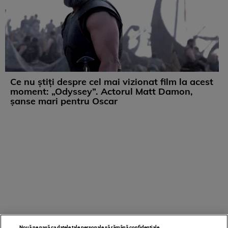
Ce nu știți despre cel mai vizionat film la acest
moment: „Odyssey”. Actorul Matt Damon,
șanse mari pentru Oscar
Nouă ne pasă ca datele tale personale să rămână confidențiale