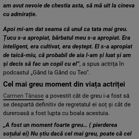
am avut nevoie de chestia asta, să mă uit la cineva
cu admirație.
Apoi mi-am dat seama că unul ca tata mai greu.
Țucu s-a apropiat, bărbatul meu s-a apropiat. Era
inteligent, era cultivat, era deștept. El s-a apropiat
de taică-miu, că probabil de aia l-am și luat și am
și decis să fac un copil cu el”
, a spus actrița în
podcastul „Gând la Gând cu Teo”.
Cel mai greu moment din viața actriței
Carmen Tănase
a povestit cât de greu i-a fost să
se despartă definitiv de regretatul ei soț și cât de
dureroasă a fost lupta cu boala acestuia.
„A fost un moment foarte greu… ( pierderea
soțului ei) Nu știu dacă cel mai greu, poate că cel