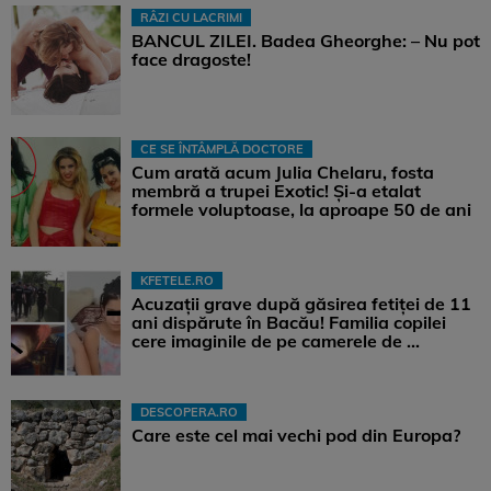
RÂZI CU LACRIMI
BANCUL ZILEI. Badea Gheorghe: – Nu pot
face dragoste!
CE SE ÎNTÂMPLĂ DOCTORE
Cum arată acum Julia Chelaru, fosta
membră a trupei Exotic! Și-a etalat
formele voluptoase, la aproape 50 de ani
KFETELE.RO
Acuzații grave după găsirea fetiței de 11
ani dispărute în Bacău! Familia copilei
cere imaginile de pe camerele de ...
DESCOPERA.RO
Care este cel mai vechi pod din Europa?