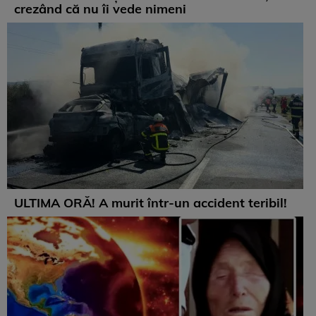
crezând că nu îi vede nimeni
ULTIMA ORĂ! A murit într-un accident teribil!