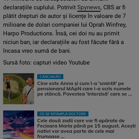
declarațiile cuplului. Potrivit
Spynews
, CBS ar fi
plătit drepturi de autor și licențe în valoare de 7
milioane de dolari companiei lui Oprah Winfrey,
Harpo Productions. Însă, cei doi nu au primit
niciun ban, iar declarațiile au fost făcute fără a
încasa vreo sumă de bani.
Sursă foto: capturi video Youtube
CANCAN.RO
Cine este Anna și cum l-a 'smintit' pe
pensionarul MApN care i-a scris numele
pe stâncă. Povestea 'interzisă' care se ...
CE SE ÎNTÂMPLĂ DOCTORE
Cele două zodii care vor fi apărate de
Fecioara Maria până pe 15 august. Acești
nativi vor avea parte de cele mai
frumoase ...