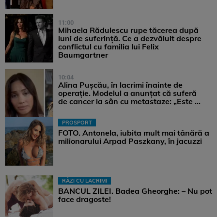
11:00
Mihaela Rădulescu rupe tăcerea după
luni de suferință. Ce a dezvăluit despre
conflictul cu familia lui Felix
Baumgartner
10:04
Alina Pușcău, în lacrimi înainte de
operație. Modelul a anunțat că suferă
de cancer la sân cu metastaze: „Este ...
PROSPORT
FOTO. Antonela, iubita mult mai tânără a
milionarului Arpad Paszkany, în jacuzzi
RÂZI CU LACRIMI
BANCUL ZILEI. Badea Gheorghe: – Nu pot
face dragoste!