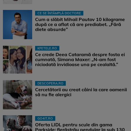
CE SE ÎNTÂMPLĂ DOCTORE
Cum a slăbit Mihail Pautov 10 kilograme
după ce a aflat că are prediabet. „Fără
diete absurde”
KFETELE.RO
Ce crede Deea Cataramă despre fosta ei
cumnată, Simona Maxer: „N-am fost
niciodată invidioase una pe cealaltă.”
DESCOPERA.RO
Cercetătorii au creat câini la care oamenii
să nu fie alergici
GO4IT.RO
Oferta LIDL pentru scule din gama
Parkside: fierăstrău pendular la sub 130