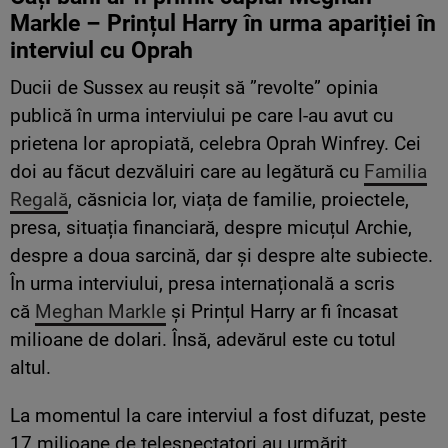
Markle – Prințul Harry în urma apariției în
interviul cu Oprah
Ducii de Sussex au reușit să ”revolte” opinia
publică în urma interviului pe care l-au avut cu
prietena lor apropiată, celebra Oprah Winfrey. Cei
doi au făcut dezvăluiri care au legătură cu
Familia
Regală
, căsnicia lor, viața de familie, proiectele,
presa, situația financiară, despre micuțul Archie,
despre a doua sarcină, dar și despre alte subiecte.
În urma interviului, presa internațională a scris
că
Meghan Markle
și Prințul Harry ar fi încasat
milioane de dolari. Însă, adevărul este cu totul
altul.
La momentul la care interviul a fost difuzat, peste
17 milioane de telespectatori au urmărit