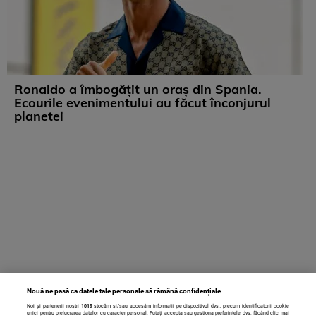
Ronaldo a îmbogățit un oraș din Spania.
Ecourile evenimentului au făcut înconjurul
planetei
Nouă ne pasă ca datele tale personale să rămână confidențiale
Noi și partenerii noștri
1019
stocăm și/sau accesăm informații pe dispozitivul dvs., precum identificatorii cookie
unici pentru prelucrarea datelor cu caracter personal. Puteți accepta sau gestiona preferințele dvs. făcând clic mai