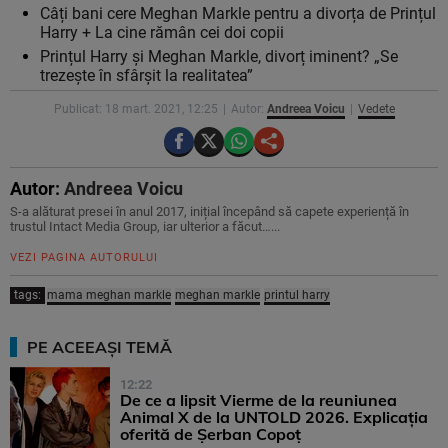
Câți bani cere Meghan Markle pentru a divorța de Prințul
Harry + La cine rămân cei doi copii
Prințul Harry și Meghan Markle, divorț iminent? „Se
trezește în sfârșit la realitatea”
Publicat: 18 mart. 2021, 12:25
Autor:
Andreea Voicu
Vedete
Autor:
Andreea Voicu
S-a alăturat presei în anul 2017, inițial începând să capete experiență în
trustul Intact Media Group, iar ulterior a făcut…...
VEZI PAGINA AUTORULUI
tags:
mama meghan markle
meghan markle
printul harry
PE ACEEAȘI TEMĂ
12:22
De ce a lipsit Vierme de la reuniunea
Animal X de la UNTOLD 2026. Explicația
oferită de Șerban Copoț