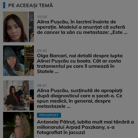
PE ACEEAȘI TEMĂ
10:04
Alina Pușcău, în lacrimi înainte de
operație. Modelul a anunțat că suferă
de cancer la sân cu metastaze: „Este ...
09:45
Olga Barcari, noi detalii despre lupta
Alinei Pușcău cu boala. Cât ar costa
tratamentul pe care îl urmează în
Statele ...
08:41
Alina Pușcău, susținută de apropiați
după diagnosticul care a șocat-o. Ce
spun medicii, în general, despre
metastazele ...
PROSPORT
Antonela Pătruț, iubita mult mai tânără a
milionarului Arpad Paszkany, s-a
fotografiat în jacuzzi