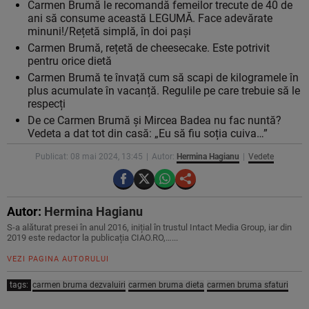
Carmen Brumă le recomandă femeilor trecute de 40 de
ani să consume această LEGUMĂ. Face adevărate
minuni!/Rețetă simplă, în doi pași
Carmen Brumă, rețetă de cheesecake. Este potrivit
pentru orice dietă
Carmen Brumă te învață cum să scapi de kilogramele în
plus acumulate în vacanță. Regulile pe care trebuie să le
respecți
De ce Carmen Brumă și Mircea Badea nu fac nuntă?
Vedeta a dat tot din casă: „Eu să fiu soția cuiva…”
Publicat: 08 mai 2024, 13:45
Autor:
Hermina Hagianu
Vedete
Autor:
Hermina Hagianu
S-a alăturat presei în anul 2016, inițial în trustul Intact Media Group, iar din
2019 este redactor la publicația CIAO.RO,…...
VEZI PAGINA AUTORULUI
tags:
carmen bruma dezvaluiri
carmen bruma dieta
carmen bruma sfaturi