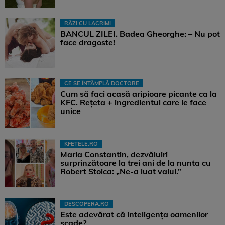
RÂZI CU LACRIMI
BANCUL ZILEI. Badea Gheorghe: – Nu pot
face dragoste!
CE SE ÎNTÂMPLĂ DOCTORE
Cum să faci acasă aripioare picante ca la
KFC. Rețeta + ingredientul care le face
unice
KFETELE.RO
Maria Constantin, dezvăluiri
surprinzătoare la trei ani de la nunta cu
Robert Stoica: „Ne-a luat valul.”
DESCOPERA.RO
Este adevărat că inteligența oamenilor
scade?