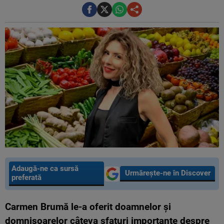
Adaugă-ne ca sursă
Urmărește-ne în Discover
preferată
Carmen Brumă le-a oferit doamnelor şi
domnişoarelor câteva sfaturi importante despre