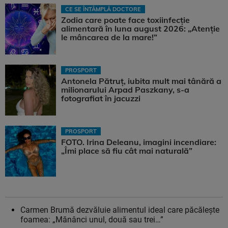
CE SE ÎNTÂMPLĂ DOCTORE
Zodia care poate face toxiinfecție
alimentară în luna august 2026: „Atenție
le mâncarea de la mare!”
PROSPORT
Antonela Pătruț, iubita mult mai tânără a
milionarului Arpad Paszkany, s-a
fotografiat în jacuzzi
PROSPORT
FOTO. Irina Deleanu, imagini incendiare:
„Îmi place să fiu cât mai naturală”
Carmen Brumă dezvăluie alimentul ideal care păcăleşte
foamea: „Mănânci unul, două sau trei…”