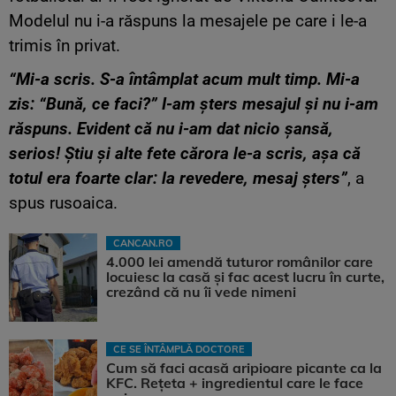
Modelul nu i-a răspuns la mesajele pe care i le-a
trimis în privat.
“Mi-a scris. S-a întâmplat acum mult timp. Mi-a
zis: “Bună, ce faci?” I-am șters mesajul și nu i-am
răspuns. Evident că nu i-am dat nicio șansă,
serios! Știu și alte fete cărora le-a scris, așa că
totul era foarte clar: la revedere, mesaj șters”
, a
spus rusoaica.
CANCAN.RO
4.000 lei amendă tuturor românilor care
locuiesc la casă și fac acest lucru în curte,
crezând că nu îi vede nimeni
CE SE ÎNTÂMPLĂ DOCTORE
Cum să faci acasă aripioare picante ca la
KFC. Rețeta + ingredientul care le face