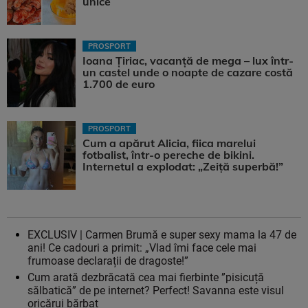
unice
PROSPORT
Ioana Țiriac, vacanță de mega – lux într-
un castel unde o noapte de cazare costă
1.700 de euro
PROSPORT
Cum a apărut Alicia, fiica marelui
fotbalist, într-o pereche de bikini.
Internetul a explodat: „Zeiță superbă!”
EXCLUSIV | Carmen Brumă e super sexy mama la 47 de
ani! Ce cadouri a primit: „Vlad îmi face cele mai
frumoase declarații de dragoste!”
Cum arată dezbrăcată cea mai fierbinte ”pisicuță
sălbatică” de pe internet? Perfect! Savanna este visul
oricărui bărbat