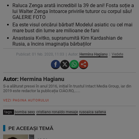
Raluca Zenga arată incredibil la 39 de ani! Fosta soție a
lui Walter Zenga întoarce privirile tuturor cu corpul său!
GALERIE FOTO
Ea este visul oricărui bărbat! Modelul asiatic cu cel mai
mare bust din lume are milioane de fani
Anastasia Kvitko, supranumită Kim Kardashian de
Rusia, a încins imaginația bărbaților
Publicat: 01 feb. 2020, 11:03
Autor:
Hermina Hagianu
Vedete
Autor:
Hermina Hagianu
S-a alăturat presei în anul 2016, inițial în trustul Intact Media Group, iar din
2019 este redactor la publicația CIAO.RO,…...
VEZI PAGINA AUTORULUI
tags:
bomba sexy
cristiano ronaldo mesaje
rusoaica satena
PE ACEEAȘI TEMĂ