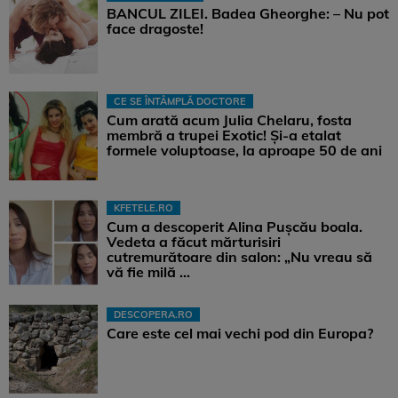
BANCUL ZILEI. Badea Gheorghe: – Nu pot
face dragoste!
CE SE ÎNTÂMPLĂ DOCTORE
Cum arată acum Julia Chelaru, fosta
membră a trupei Exotic! Și-a etalat
formele voluptoase, la aproape 50 de ani
KFETELE.RO
Cum a descoperit Alina Pușcău boala.
Vedeta a făcut mărturisiri
cutremurătoare din salon: „Nu vreau să
vă fie milă ...
DESCOPERA.RO
Care este cel mai vechi pod din Europa?