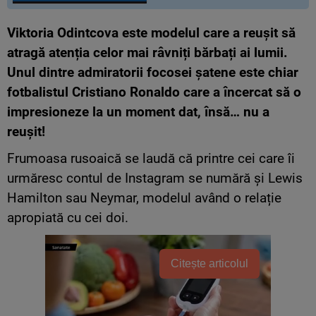
Viktoria Odintcova este modelul care a reușit să
atragă atenția celor mai râvniți bărbați ai lumii.
Unul dintre admiratorii focosei şatene este chiar
fotbalistul Cristiano Ronaldo care a încercat să o
impresioneze la un moment dat, însă… nu a
reuşit!
Frumoasa rusoaică se laudă că printre cei care îi
urmăresc contul de Instagram se numără și Lewis
Hamilton sau Neymar, modelul având o relație
apropiată cu cei doi.
Citește articolul