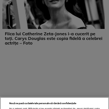
Fiica lui Catherine Zeta-Jones i-a cucerit pe
toți. Carys Douglas este copia fidelă a celebrei
actrițe – Foto
Nouă ne pasă ca datele tale personale să rămână confidențiale
Noi și partenerii noștri
1019
stocăm și/sau accesăm informații pe dispozitivul dvs., precum identificatorii cookie