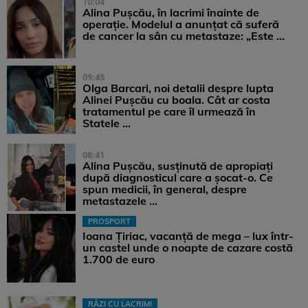
10:04
Alina Pușcău, în lacrimi înainte de
operație. Modelul a anunțat că suferă
de cancer la sân cu metastaze: „Este ...
09:45
Olga Barcari, noi detalii despre lupta
Alinei Pușcău cu boala. Cât ar costa
tratamentul pe care îl urmează în
Statele ...
08:41
Alina Pușcău, susținută de apropiați
după diagnosticul care a șocat-o. Ce
spun medicii, în general, despre
metastazele ...
PROSPORT
Ioana Țiriac, vacanță de mega – lux într-
un castel unde o noapte de cazare costă
1.700 de euro
RÂZI CU LACRIMI