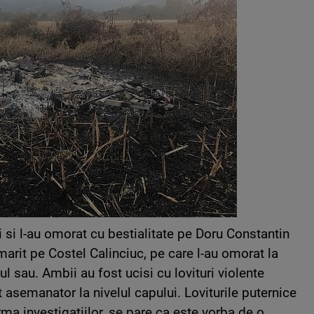
ei si l-au omorat cu bestialitate pe Doru Constantin
rmarit pe Costel Calinciuc, pe care l-au omorat la
l sau. Ambii au fost ucisi cu lovituri violente
 asemanator la nivelul capului. Loviturile puternice
rma investigatiilor, se pare ca este vorba de o