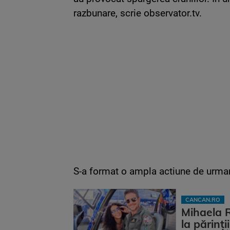
razbunare, scrie observator.tv.
S-a format o ampla actiune de urmari
CANCAN.RO
Mihaela 
la părinț