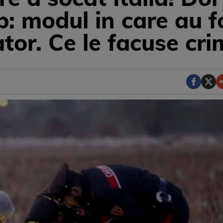
: modul in care au fo
rator. Ce le facuse cri