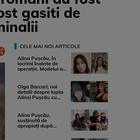
st gasiti de
minalii
CELE MAI NOI ARTICOLE
Alina Pușcău, în
lacrimi înainte de
operație. Modelul a
anunțat că suferă de
cancer ...
Olga Barcari, noi
detalii despre lupta
Alinei Pușcău cu
boala. Cât ar costa
tratamentul ...
Alina Pușcău,
susținută de
apropiați după
diagnosticul care a
șocat-o. Ce spun