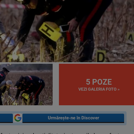
5 POZE
VEZI GALERIA FOTO »
Urmărește-ne în Discover