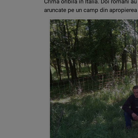
Crima oribila in Italia. Doi romani au 
aruncate pe un camp din apropierea lo