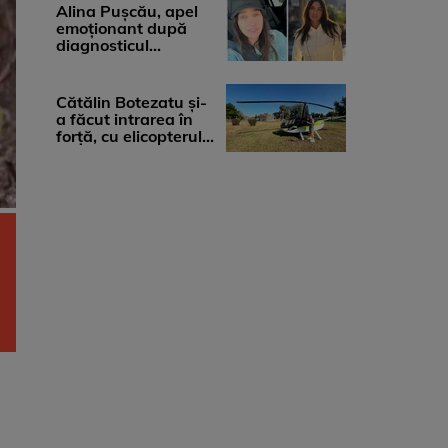
medicii, ...
Alina Pușcău, apel
emoționant după
diagnosticul
devastator: „Am
cinci tumori. Vă rog
...
Cătălin Botezatu și-
a făcut intrarea în
forță, cu elicopterul,
la Young Island
Festival ...