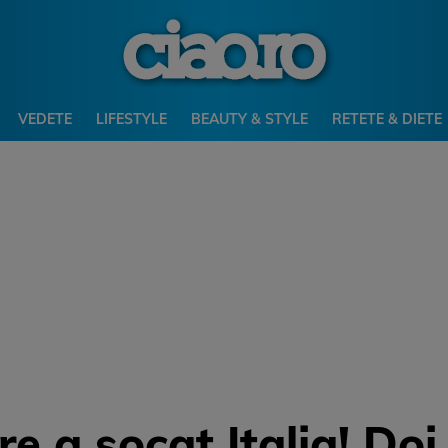
VEDETE
LIFESTYLE
BEAUTY & STYLE
RETETE & DIETE
re a socat Italia! Do