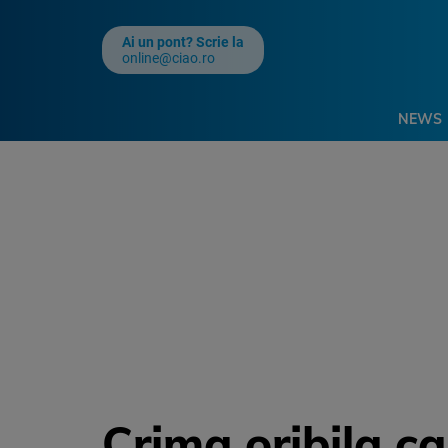
Ai un pont? Scrie la
online@ciao.ro
NEWS
Crima oribila ca