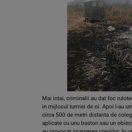
Mai intai, criminalii au dat foc rulot
in mijlocul turmei de oi. Apoi l-au u
circa 500 de metri distanta de colegu
aplicate cu unu baston sau un obiect
au provocat spargerea craniilor. In u