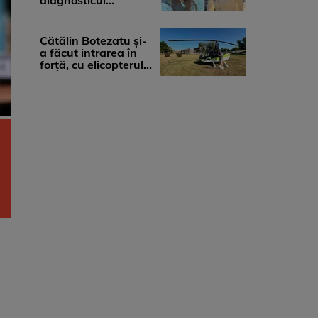
diagnosticul
devastator: „Am
cinci tumori. Vă rog
...
Cătălin Botezatu și-
a făcut intrarea în
forță, cu elicopterul,
la Young Island
Festival ...