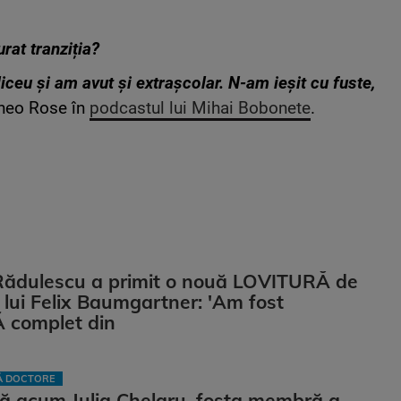
rat tranziția?
iceu și am avut și extrașcolar. N-am ieșit cu fuste,
Theo Rose în
podcastul lui Mihai Bobonete
.
Rădulescu a primit o nouă LOVITURĂ de
ii lui Felix Baumgartner: 'Am fost
complet din
LĂ DOCTORE
ă acum Julia Chelaru, fosta membră a