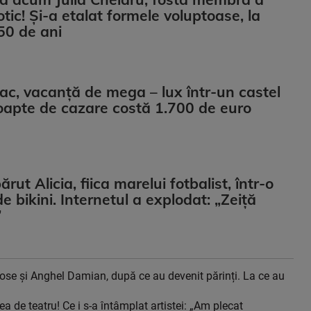
otic! Și-a etalat formele voluptoase, la
50 de ani
iac, vacanță de mega – lux într-un castel
oapte de cazare costă 1.700 de euro
ut Alicia, fiica marelui fotbalist, într-o
e bikini. Internetul a explodat: „Zeiță
”
ose și Anghel Damian, după ce au devenit părinți. La ce au
 de teatru! Ce i s-a întâmplat artistei: „Am plecat