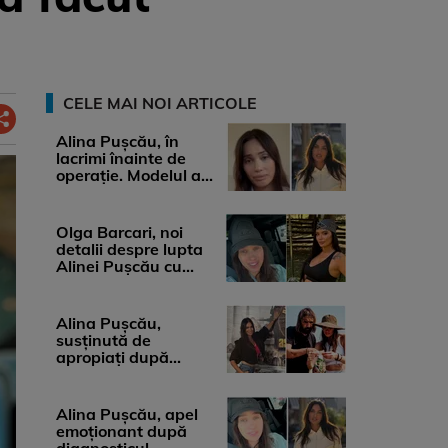
CELE MAI NOI ARTICOLE
Alina Pușcău, în
lacrimi înainte de
operație. Modelul a
anunțat că suferă de
cancer ...
Olga Barcari, noi
detalii despre lupta
Alinei Pușcău cu
boala. Cât ar costa
tratamentul ...
Alina Pușcău,
susținută de
apropiați după
diagnosticul care a
șocat-o. Ce spun
medicii, ...
Alina Pușcău, apel
emoționant după