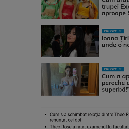
trupei Ex
aproape 
PROSPORT
Ioana Țir
unde o n
PROSPORT
Cum a apăr
pereche d
superbă!
Cum s-a schimbat relația dintre Theo R
renunţat cei doi
Theo Rose a ratat examenul la facultatea