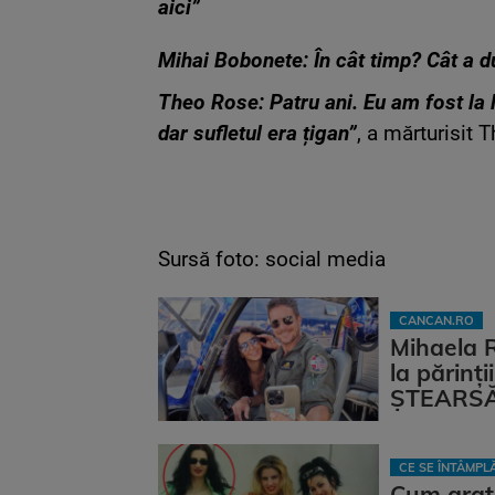
aici”
Mihai Bobonete: În cât timp? Cât a du
Theo Rose: Patru ani. Eu am fost la l
dar sufletul era țigan”
, a mărturisit 
Sursă foto: social media
CANCAN.RO
Mihaela 
la părinț
ȘTEARSĂ 
CE SE ÎNTÂMP
Cum arat