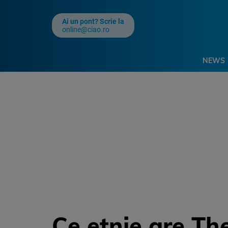
Ai un pont? Scrie la
online@ciao.ro
NEWS
Ce etnie are Th