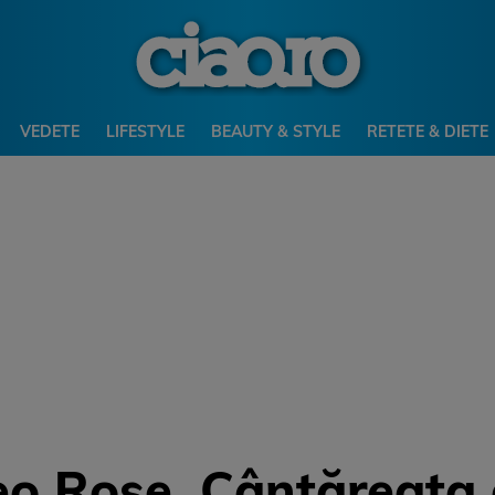
VEDETE
LIFESTYLE
BEAUTY & STYLE
RETETE & DIETE
eo Rose. Cântăreața 