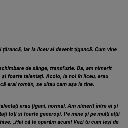
 țărancă, iar la liceu ai devenit țigancă. Cum vine
chimbare de sânge, transfuzie. Da, am nimerit
și foarte talentați. Acolo, la noi în liceu, erau
acă erai român, se uitau cam așa la tine.
alentați erau țigani, normal. Am nimerit între ei și
ți toți și foarte generoși. Pe mine și pe mulți alții
hise. „Hai că te operăm acum! Vezi tu cum ieși de