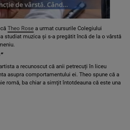
u că
Theo Rose
a urmat cursurile Colegiului
 a studiat muzica şi s-a pregătit încă de la o vârstă
omeniu.
n”
rtista a recunoscut că anii petrecuți în liceu
renta asupra comportamentului ei. Theo spune că a
nie romă, ba chiar a simţit întotdeauna că este una