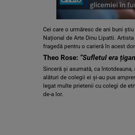
Cei care o urmăresc de ani buni şti
Național de Arte Dinu Lipatti. Artista
fragedă pentru o carieră în acest d
Theo Rose:
”Sufletul era țiga
Sinceră și asumată, ca întotdeauna, a
alături de colegii ei și-au pus amp
legat multe prietenii cu colegi de et
de-a lor.