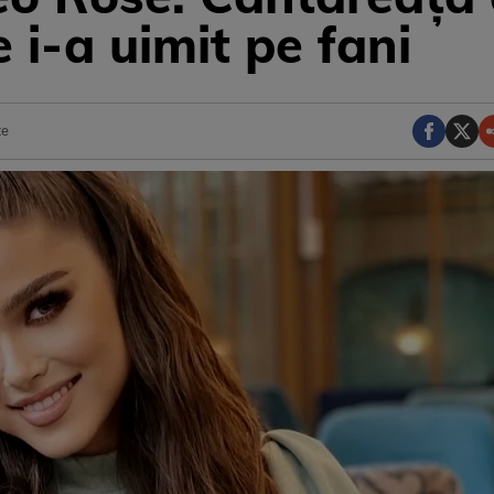
 i-a uimit pe fani
te