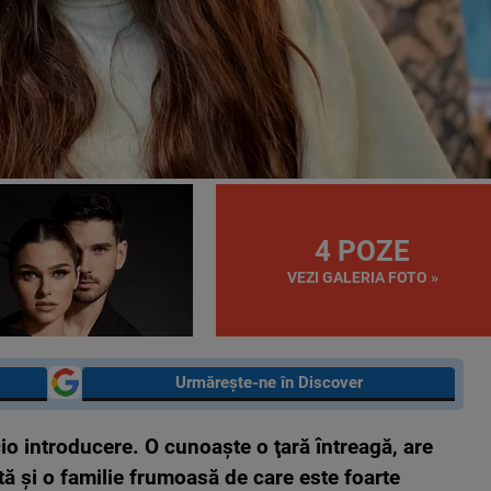
4 POZE
VEZI GALERIA FOTO »
Urmărește-ne în Discover
o introducere. O cunoaşte o ţară întreagă, are
tă şi o familie frumoasă de care este foarte