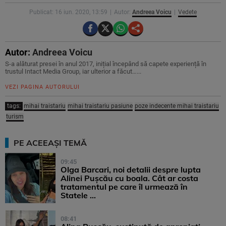
Publicat: 16 iun. 2020, 13:59
Autor:
Andreea Voicu
Vedete
Autor:
Andreea Voicu
S-a alăturat presei în anul 2017, inițial începând să capete experiență în
trustul Intact Media Group, iar ulterior a făcut…...
VEZI PAGINA AUTORULUI
tags:
mihai traistariu
mihai traistariu pasiune
poze indecente mihai traistariu
turism
PE ACEEAȘI TEMĂ
09:45
Olga Barcari, noi detalii despre lupta
Alinei Pușcău cu boala. Cât ar costa
tratamentul pe care îl urmează în
Statele ...
08:41