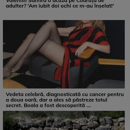
Valentin Sanfira o acuză pe Codruța de
adulter? 'Am iubit doi ochi ce m-au înșelat!'
Vedeta celebră, diagnosticată cu cancer pentru
a doua oară, dar a ales să păstreze totul
secret. Boala a fost descoperită ...