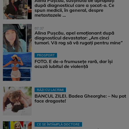
Alina Pușcău, susținută de apropiați
după diagnosticul care a șocat-o. Ce
spun medicii, în general, despre
metastazele ...
07:37
Alina Pușcău, apel emoționant după
diagnosticul devastator: „Am cinci
tumori. Vă rog să vă rugați pentru mine”
PROSPORT
FOTO. E de-o frumusețe rară, dar își
acuză iubitul de violență
RÂZI CU LACRIMI
BANCUL ZILEI. Badea Gheorghe: – Nu pot
face dragoste!
CE SE ÎNTÂMPLĂ DOCTORE