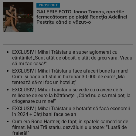
PROSPORT
GALERIE FOTO. Ioana Tamaş, apariție
fermecătoare pe plajă! Reacția Adelinei
Pestrițu când a văzut-o
EXCLUSIV | Mihai Trăistariu e super aglomerat cu
cântările! „Sunt atât de obosit, e atât de greu vara. Vreau
să-mi fac casă!”
EXCLUSIV | Mihai Trăistariu face afaceri bune la mare!
Cum își bagă artistul în buzunar 30.000 de euro! „Mă
tentează să-mi fac un hoteluț”
EXCLUSIV | Mihai Trăistariu se vede cu o avere de 5
milioane de euro la bătrânețe: „Când nu o să mai pot, la
criogenare cu mine!”
EXCLUSIV | Mihai Trăistariu e hotărât să facă economii
în 2024 + Câți bani face pe an
Cum era Rona Hartner, de fapt, în spatele camerelor de
filmat. Mihai Trăistariu, dezvăluiri uluitoare: ”Luată de
fraieră!”