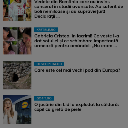
Vedete din România care au învins
cancerul în stadii avansate. Au suferit de
boli nemiloase şi au supravieţuit!
Declarații ...
KFETELE.RO
Gabriela Cristea, în lacrimi! Ce veste i-a
dat soțul ei și ce schimbare importantă
urmează pentru amândoi: „Nu eram ...
DESCOPERA.RO
Care este cel mai vechi pod din Europa?
GO4IT.RO
O jucărie din Lidl a explodat la căldură:
copil cu grefă de piele