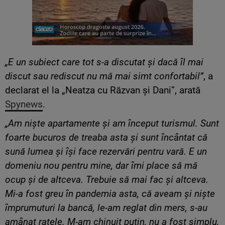
„E un subiect care tot s-a discutat și dacă îl mai
discut sau rediscut nu mă mai simt confortabil”
, a
declarat el la „Neatza cu Răzvan și Dani”, arată
Spynews
.
„Am niște apartamente și am început turismul. Sunt
foarte bucuros de treaba asta și sunt încântat că
sună lumea și își face rezervări pentru vară. E un
domeniu nou pentru mine, dar îmi place să mă
ocup și de altceva. Trebuie să mai fac și altceva.
Mi-a fost greu în pandemia asta, că aveam și niște
împrumuturi la bancă, le-am reglat din mers, s-au
amânat ratele. M-am chinuit puțin, nu a fost simplu,