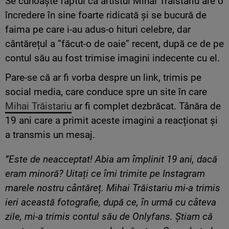
Se cunoaște faptul că artistul Mihai Trăistariu are o
încredere în sine foarte ridicată și se bucură de
faima pe care i-au adus-o hituri celebre, dar
cântărețul a ”făcut-o de oaie” recent, după ce de pe
contul său au fost trimise imagini indecente cu el.
Pare-se că ar fi vorba despre un link, trimis pe
social media, care conduce spre un site în care
Mihai Trăistariu
ar fi complet dezbrăcat. Tânăra de
19 ani care a primit aceste imagini a reacționat și
a transmis un mesaj.
”Este de neacceptat! Abia am împlinit 19 ani, dacă
eram minoră? Uitați ce îmi trimite pe Instagram
marele nostru cântăreț. Mihai Trăistariu mi-a trimis
ieri această fotografie, după ce, în urmă cu câteva
zile, mi-a trimis contul său de Onlyfans. Știam că