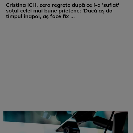
Cristina ICH, zero regrete după ce i-a 'suflat'
soțul celei mai bune prietene: 'Dacă aș da
timpul înapoi, aș face fix ...