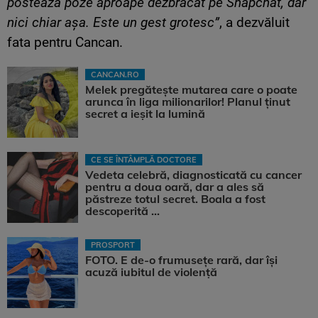
postează poze aproape dezbrăcat pe Snapchat, dar
nici chiar așa. Este un gest grotesc”
, a dezvăluit
fata pentru Cancan.
CANCAN.RO
Melek pregătește mutarea care o poate
arunca în liga milionarilor! Planul ținut
secret a ieșit la lumină
CE SE ÎNTÂMPLĂ DOCTORE
Vedeta celebră, diagnosticată cu cancer
pentru a doua oară, dar a ales să
păstreze totul secret. Boala a fost
descoperită ...
PROSPORT
FOTO. E de-o frumusețe rară, dar își
acuză iubitul de violență