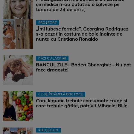
ce medicii n-au putut sa o salveze pe
tanara de 24 de ani :(
PROSPORT
„Îmi iubesc formele”. Georgina Rodriguez
s-a pozat în costum de baie înainte de
nunta cu Cristiano Ronaldo
RÂZI CU LACRIMI
BANCUL ZILEI. Badea Gheorghe: – Nu pot
face dragoste!
CE SE ÎNTÂMPLĂ DOCTORE
Care legume trebuie consumate crude și
care trebuie gătite, potrivit Mihaelei Bilic
KFETELE.RO