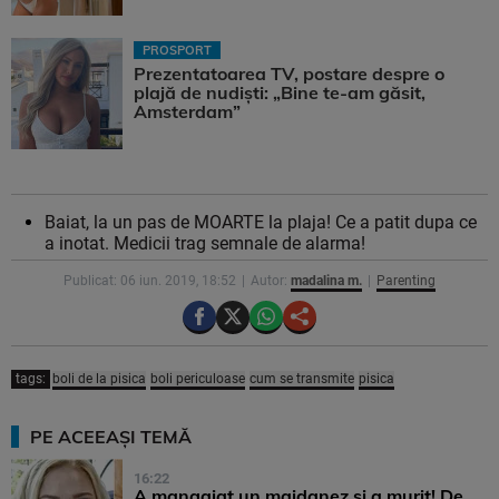
PROSPORT
Prezentatoarea TV, postare despre o
plajă de nudiști: „Bine te-am găsit,
Amsterdam”
Baiat, la un pas de MOARTE la plaja! Ce a patit dupa ce
a inotat. Medicii trag semnale de alarma!
Publicat: 06 iun. 2019, 18:52
Autor:
madalina m.
Parenting
tags:
boli de la pisica
boli periculoase
cum se transmite
pisica
PE ACEEAȘI TEMĂ
16:22
A mangaiat un maidanez si a murit! De