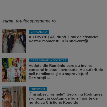
sursa:
totuldespremame.ro
CANCAN.RO
Au DIVORȚAT, după 2 ani de căsnicie!
Vestea momentului în showbiz😮
CE SE ÎNTÂMPLĂ DOCTORE
Vedete din România care au învins
cancerul în stadii avansate. Au suferit de
boli nemiloase şi au supravieţuit!
Declarații ...
PROSPORT
„Îmi iubesc formele”. Georgina Rodriguez
s-a pozat în costum de baie înainte de
nunta cu Cristiano Ronaldo