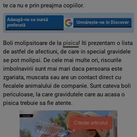
te ca nu e prin preajma copiilor.
Adaugă-ne ca sursă
Urmărește-ne în Discover
preferată
Boli molipsitoare de la
pisica
! Iti prezentam o lista
de astfel de afectiuni, de care in special gravidele
se pot molipsi. De cele mai multe ori, riscurile
imbolnavirii sunt mai mari daca persoana este
zgariata, muscata sau are un contact direct cu
fecalele animalului de companie. Sunt cateva boli
periculoase, la care gravidutele care au acasa o
pisica trebuie sa fie atente.
Citește articolul