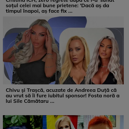
soțul celei mai bune prietene: 'Dacă aș da
timpul înapoi, aș face fix ...
Chivu și Trașcă, acuzate de Andreea Duță că
au vrut să îi fure iubitul sponsor! Fosta noră a
lui Sile Cămătaru ...