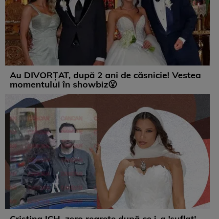
Au DIVORȚAT, după 2 ani de căsnicie! Vestea
momentului în showbiz😮
Cristina ICH, zero regrete după ce i-a 'suflat'