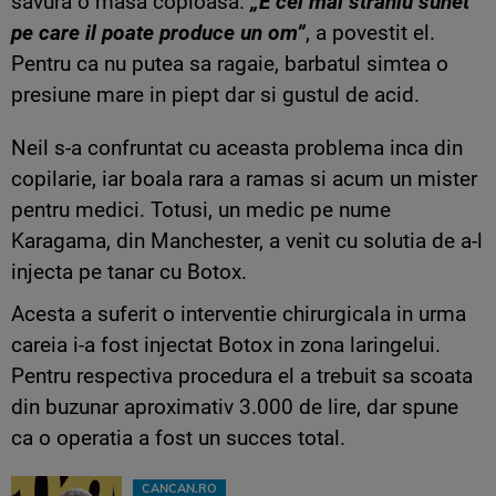
savura o masa copioasa.
„E cel mai straniu sunet
pe care il poate produce un om”
, a povestit el.
Pentru ca nu putea sa ragaie, barbatul simtea o
presiune mare in piept dar si gustul de acid.
Neil s-a confruntat cu aceasta problema inca din
copilarie, iar boala rara a ramas si acum un mister
pentru medici. Totusi, un medic pe nume
Karagama, din Manchester, a venit cu solutia de a-l
injecta pe tanar cu Botox.
Acesta a suferit o interventie chirurgicala in urma
careia i-a fost injectat Botox in zona laringelui.
Pentru respectiva procedura el a trebuit sa scoata
din buzunar aproximativ 3.000 de lire, dar spune
ca o operatia a fost un succes total.
CANCAN.RO