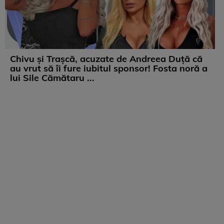
Chivu și Trașcă, acuzate de Andreea Duță că
au vrut să îi fure iubitul sponsor! Fosta noră a
lui Sile Cămătaru ...