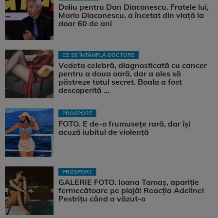
Doliu pentru Dan Diaconescu. Fratele lui,
Mario Diaconescu, a încetat din viață la
doar 60 de ani
CE SE ÎNTÂMPLĂ DOCTORE
Vedeta celebră, diagnosticată cu cancer
pentru a doua oară, dar a ales să
păstreze totul secret. Boala a fost
descoperită ...
PROSPORT
FOTO. E de-o frumusețe rară, dar își
acuză iubitul de violență
PROSPORT
GALERIE FOTO. Ioana Tamaş, apariție
fermecătoare pe plajă! Reacția Adelinei
Pestrițu când a văzut-o