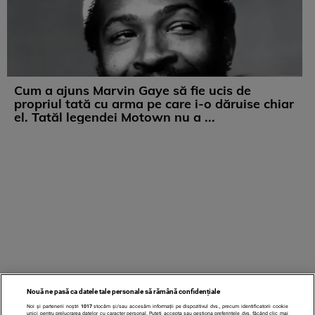
Cum a ajuns Marvin Gaye să fie ucis de
propriul tată cu arma pe care i-o dăruise chiar
el. Tatăl legendei Motown nu a ...
Nouă ne pasă ca datele tale personale să rămână confidențiale
Noi și partenerii noștri
1017
stocăm și/sau accesăm informații pe dispozitivul dvs., precum identificatorii cookie
unici pentru prelucrarea datelor cu caracter personal. Puteți accepta sau gestiona preferințele dvs. făcând clic mai