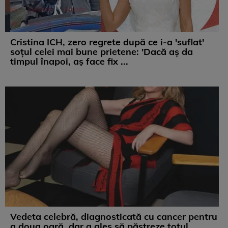
Cristina ICH, zero regrete după ce i-a 'suflat'
soțul celei mai bune prietene: 'Dacă aș da
timpul înapoi, aș face fix ...
Vedeta celebră, diagnosticată cu cancer pentru
a doua oară, dar a ales să păstreze totul