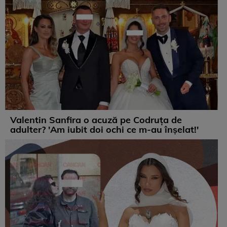
Valentin Sanfira o acuză pe Codruța de
adulter? 'Am iubit doi ochi ce m-au înșelat!'