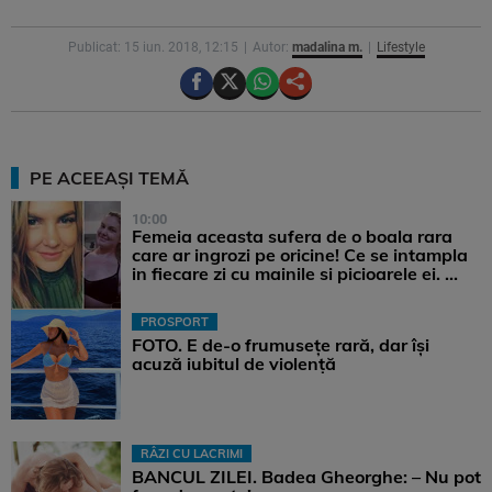
Publicat: 15 iun. 2018, 12:15
Autor:
madalina m.
Lifestyle
PE ACEEAȘI TEMĂ
10:00
Femeia aceasta sufera de o boala rara
care ar ingrozi pe oricine! Ce se intampla
in fiecare zi cu mainile si picioarele ei. ...
PROSPORT
FOTO. E de-o frumusețe rară, dar își
acuză iubitul de violență
RÂZI CU LACRIMI
BANCUL ZILEI. Badea Gheorghe: – Nu pot