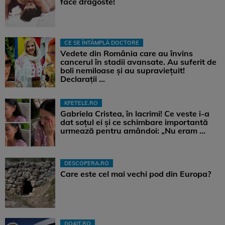
face dragoste!
CE SE ÎNTÂMPLĂ DOCTORE
Vedete din România care au învins
cancerul în stadii avansate. Au suferit de
boli nemiloase şi au supravieţuit!
Declarații ...
KFETELE.RO
Gabriela Cristea, în lacrimi! Ce veste i-a
dat soțul ei și ce schimbare importantă
urmează pentru amândoi: „Nu eram ...
DESCOPERA.RO
Care este cel mai vechi pod din Europa?
GO4IT.RO