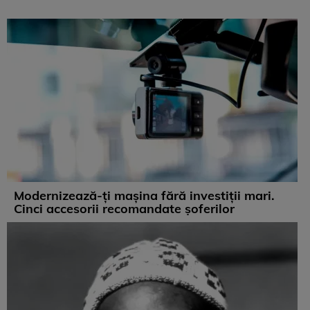
Modernizează-ți mașina fără investiții mari.
Cinci accesorii recomandate șoferilor