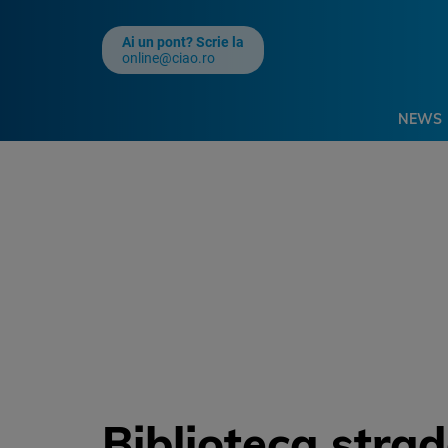
Ai un pont? Scrie la
online@ciao.ro
NEWS
Biblioteca stra