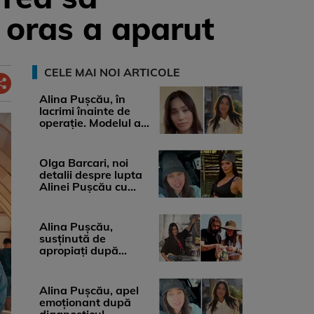
e oras a aparut
CELE MAI NOI ARTICOLE
Alina Pușcău, în
lacrimi înainte de
operație. Modelul a
anunțat că suferă de
cancer ...
Olga Barcari, noi
detalii despre lupta
Alinei Pușcău cu
boala. Cât ar costa
tratamentul ...
Alina Pușcău,
susținută de
apropiați după
diagnosticul care a
șocat-o. Ce spun
medicii, ...
Alina Pușcău, apel
emoționant după