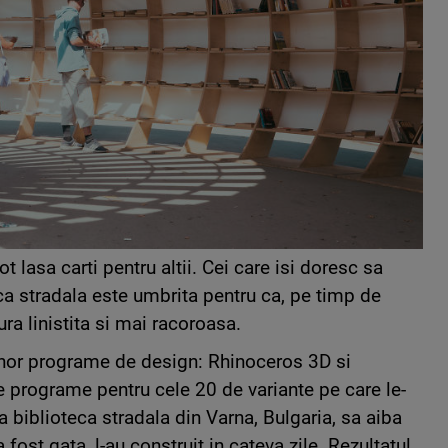
t lasa carti pentru altii. Cei care isi doresc sa
eca stradala este umbrita pentru ca, pe timp de
ra linistita si mai racoroasa.
 unor programe de design: Rhinoceros 3D si
 programe pentru cele 20 de variante pe care le-
s ca biblioteca stradala din Varna, Bulgaria, sa aiba
fost gata, l-au construit in cateva zile. Rezultatul