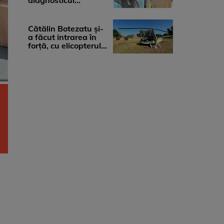
diagnosticul
devastator: „Am
cinci tumori. Vă rog
...
Cătălin Botezatu și-
a făcut intrarea în
forță, cu elicopterul,
la Young Island
Festival ...