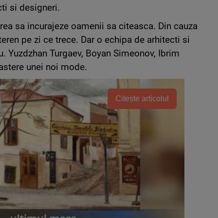
ti si designeri.
vrea sa incurajeze oamenii sa citeasca. Din cauza
 teren pe zi ce trece. Dar o echipa de arhitecti si
ru. Yuzdzhan Turgaev, Boyan Simeonov, Ibrim
astere unei noi mode.
Citește articolul