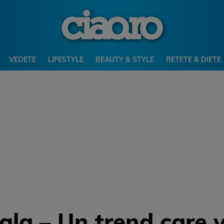
VEDETE
LIFESTYLE
BEAUTY & STYLE
RETETE & DIETE
dala – Un trend care 