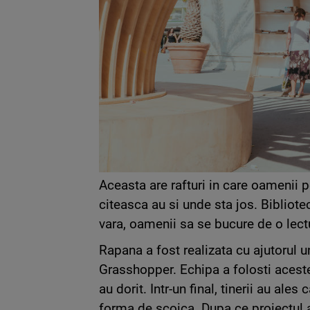
Aceasta are rafturi in care oamenii po
citeasca au si unde sta jos. Bibliot
vara, oamenii sa se bucure de o lectu
Rapana a fost realizata cu ajutorul
Grasshopper. Echipa a folosti aceste
au dorit. Intr-un final, tinerii au ale
forma de scoica. Dupa ce proiectul a 