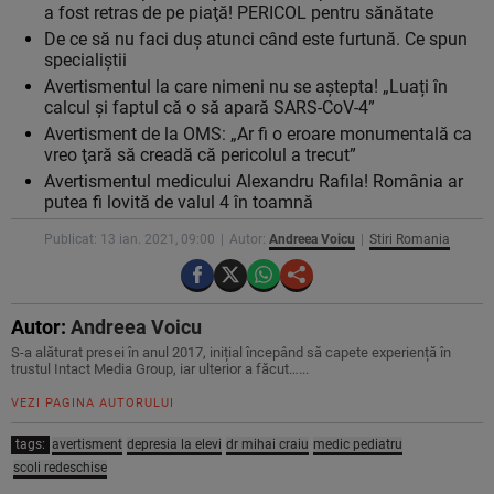
a fost retras de pe piaţă! PERICOL pentru sănătate
De ce să nu faci duș atunci când este furtună. Ce spun
specialiștii
Avertismentul la care nimeni nu se aștepta! „Luați în
calcul și faptul că o să apară SARS-CoV-4”
Avertisment de la OMS: „Ar fi o eroare monumentală ca
vreo ţară să creadă că pericolul a trecut”
Avertismentul medicului Alexandru Rafila! România ar
putea fi lovită de valul 4 în toamnă
Publicat: 13 ian. 2021, 09:00
Autor:
Andreea Voicu
Stiri Romania
Autor:
Andreea Voicu
S-a alăturat presei în anul 2017, inițial începând să capete experiență în
trustul Intact Media Group, iar ulterior a făcut…...
VEZI PAGINA AUTORULUI
tags:
avertisment
depresia la elevi
dr mihai craiu
medic pediatru
scoli redeschise