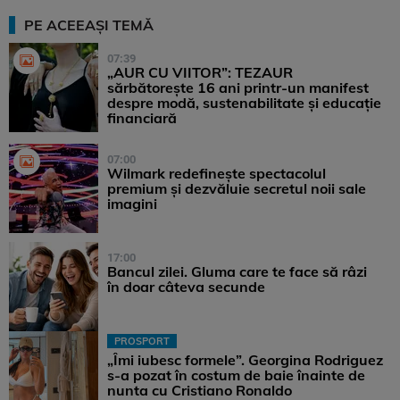
PE ACEEAȘI TEMĂ
07:39
„AUR CU VIITOR”: TEZAUR
sărbătorește 16 ani printr-un manifest
despre modă, sustenabilitate și educație
financiară
07:00
Wilmark redefinește spectacolul
premium și dezvăluie secretul noii sale
imagini
17:00
Bancul zilei. Gluma care te face să râzi
în doar câteva secunde
PROSPORT
„Îmi iubesc formele”. Georgina Rodriguez
s-a pozat în costum de baie înainte de
nunta cu Cristiano Ronaldo