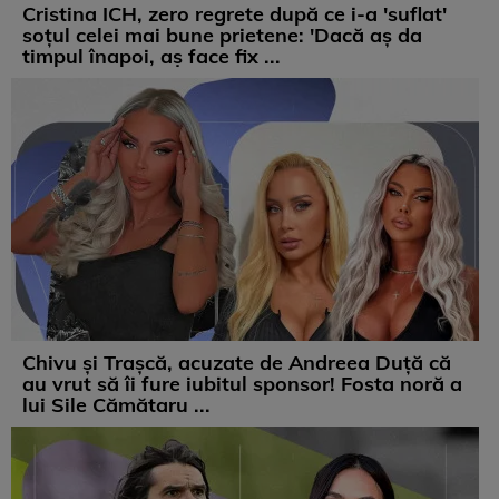
Cristina ICH, zero regrete după ce i-a 'suflat'
soțul celei mai bune prietene: 'Dacă aș da
timpul înapoi, aș face fix ...
Chivu și Trașcă, acuzate de Andreea Duță că
au vrut să îi fure iubitul sponsor! Fosta noră a
lui Sile Cămătaru ...