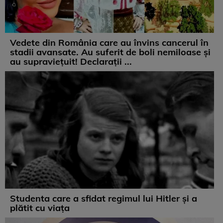
Vedete din România care au învins cancerul în
stadii avansate. Au suferit de boli nemiloase şi
au supravieţuit! Declarații ...
Studenta care a sfidat regimul lui Hitler și a
plătit cu viața