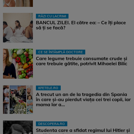
RÂZI CU LACRIMI
BANCUL ZILEI. El către ea: – Ce îți place
să ți se facă?
CE SE ÎNTÂMPLĂ DOCTORE
Care legume trebuie consumate crude și
care trebuie gătite, potrivit Mihaelei Bilic
KFETELE.RO
A trecut un an de la tragedia din Spania
în care și-au pierdut viața cei trei copii, iar
mama lor a…
DESCOPERA.RO
Studenta care a sfidat regimul lui Hitler și