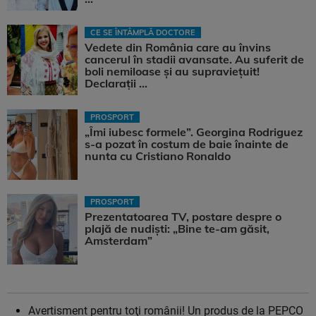
CE SE ÎNTÂMPLĂ DOCTORE
Vedete din România care au învins
cancerul în stadii avansate. Au suferit de
boli nemiloase şi au supravieţuit!
Declarații ...
PROSPORT
„Îmi iubesc formele”. Georgina Rodriguez
s-a pozat în costum de baie înainte de
nunta cu Cristiano Ronaldo
PROSPORT
Prezentatoarea TV, postare despre o
plajă de nudiști: „Bine te-am găsit,
Amsterdam”
Avertisment pentru toţi românii! Un produs de la PEPCO