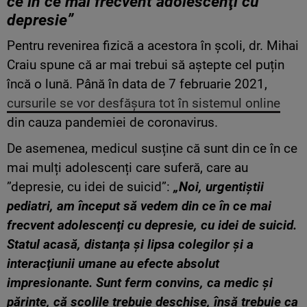
ce în ce mai frecvent adolescenţi cu
depresie”
Pentru revenirea fizică a acestora în școli, dr. Mihai
Craiu spune că ar mai trebui să aștepte cel puțin
încă o lună. Până în data de 7 februarie 2021,
cursurile se vor desfășura tot în sistemul online
din cauza pandemiei de coronavirus.
De asemenea, medicul susține că sunt din ce în ce
mai mulți adolescenți care suferă, care au
”depresie, cu idei de suicid”:
„Noi, urgentiştii
pediatri, am început să vedem din ce în ce mai
frecvent adolescenţi cu depresie, cu idei de suicid.
Statul acasă, distanţa şi lipsa colegilor şi a
interacţiunii umane au efecte absolut
impresionante. Sunt ferm convins, ca medic şi
părinte, că şcolile trebuie deschise, însă trebuie ca