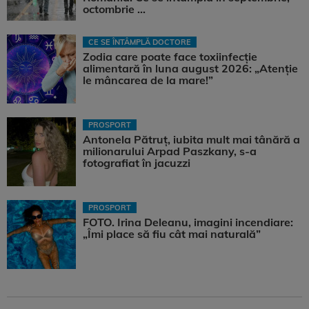
octombrie ...
CE SE ÎNTÂMPLĂ DOCTORE
Zodia care poate face toxiinfecție
alimentară în luna august 2026: „Atenție
le mâncarea de la mare!”
PROSPORT
Antonela Pătruț, iubita mult mai tânără a
milionarului Arpad Paszkany, s-a
fotografiat în jacuzzi
PROSPORT
FOTO. Irina Deleanu, imagini incendiare:
„Îmi place să fiu cât mai naturală”