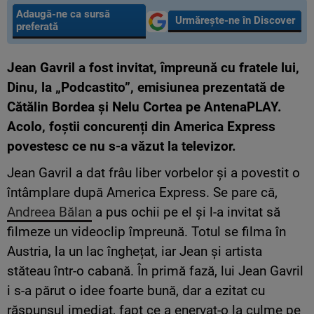
Adaugă-ne ca sursă
Urmărește-ne în Discover
preferată
Jean Gavril a fost invitat, împreună cu fratele lui,
Dinu, la „Podcastito”, emisiunea prezentată de
Cătălin Bordea și Nelu Cortea pe AntenaPLAY.
Acolo, foștii concurenți din America Express
povestesc ce nu s-a văzut la televizor.
Jean Gavril a dat frâu liber vorbelor și a povestit o
întâmplare după America Express. Se pare că,
Andreea Bălan
a pus ochii pe el și l-a invitat să
filmeze un videoclip împreună. Totul se filma în
Austria, la un lac înghețat, iar Jean și artista
stăteau într-o cabană. În primă fază, lui Jean Gavril
i s-a părut o idee foarte bună, dar a ezitat cu
răspunsul imediat, fapt ce a enervat-o la culme pe