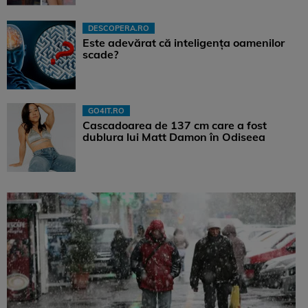
DESCOPERA.RO
Este adevărat că inteligența oamenilor
scade?
GO4IT.RO
Cascadoarea de 137 cm care a fost
dublura lui Matt Damon în Odiseea