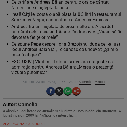
Ce tarif are Andreea Bălan pentru o oră de cântat.
Nimeni nu se aștepta la asta!
Ireal! Câți lei costă o apă plată la 0,3 litri în restaurantul
Sânzianei Negru, câștigătoarea America Express
Andreea Bălan, înșelată de prea multe ori. A pierdut
numărul celor care au trădat-o în dragoste: „Vreau să fiu
devotată fetițelor mele”
Ce spune Pepe despre Ilona Brezoianu, după ce i-a luat
locul Andreei Bălan la „Te cunosc de undeva”: „Și mie
mi-a fost greu”
EXCLUSIV | Vladimir Tătaru își declară dragostea și
admirația pentru Andreea Bălan: „Mereu o prezență
vizuală puternică”
Publicat: 23 feb. 2023, 11:55
Autor:
Camelia
Vedete
Autor:
Camelia
A absolvit Facultatea de Jurnalism și Științele Comunicării din București. A
lucrat încă din 2009 la ProSport ca intern. In…...
VEZI PAGINA AUTORULUI