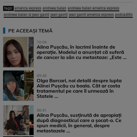
tags:
america express
andreea balan
andreea balan america express
andreea balan si jean gavril
jean gavril
jean gavril america express
podcastito
PE ACEEAȘI TEMĂ
10:04
Alina Pușcău, în lacrimi înainte de
operație. Modelul a anunțat că suferă
de cancer la sân cu metastaze: „Este ...
09:45
Olga Barcari, noi detalii despre lupta
Alinei Pușcău cu boala. Cât ar costa
tratamentul pe care îl urmează în
Statele ...
08:41
Alina Pușcău, susținută de apropiați
după diagnosticul care a șocat-o. Ce
spun medicii, în general, despre
metastazele ...