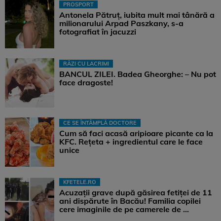
PROSPORT
Antonela Pătruț, iubita mult mai tânără a
milionarului Arpad Paszkany, s-a
fotografiat în jacuzzi
RÂZI CU LACRIMI
BANCUL ZILEI. Badea Gheorghe: – Nu pot
face dragoste!
CE SE ÎNTÂMPLĂ DOCTORE
Cum să faci acasă aripioare picante ca la
KFC. Rețeta + ingredientul care le face
unice
KFETELE.RO
Acuzații grave după găsirea fetiței de 11
ani dispărute în Bacău! Familia copilei
cere imaginile de pe camerele de ...