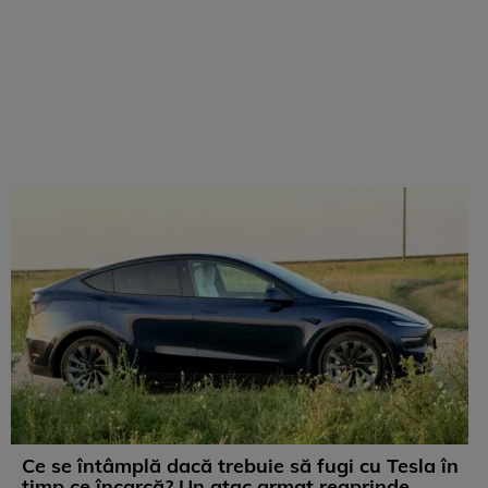
Ce se întâmplă dacă trebuie să fugi cu Tesla în
timp ce încarcă? Un atac armat reaprinde