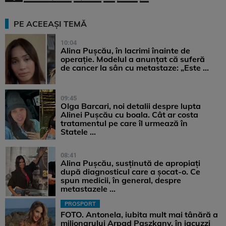
PE ACEEAȘI TEMĂ
10:04
Alina Pușcău, în lacrimi înainte de
operație. Modelul a anunțat că suferă
de cancer la sân cu metastaze: „Este ...
09:45
Olga Barcari, noi detalii despre lupta
Alinei Pușcău cu boala. Cât ar costa
tratamentul pe care îl urmează în
Statele ...
08:41
Alina Pușcău, susținută de apropiați
după diagnosticul care a șocat-o. Ce
spun medicii, în general, despre
metastazele ...
PROSPORT
FOTO. Antonela, iubita mult mai tânără a
milionarului Arpad Paszkany, în jacuzzi