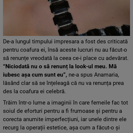
De-a lungul timpului impresara a fost des criticată
pentru coafura ei, însă aceste lucruri nu au făcut-o
să renunțe vreodată la ceea ce-i place cu adevărat.
“Niciodată nu o să renunț la look-ul meu. Mă
iubesc așa cum sunt eu”,
ne-a spus Anamaria,
lăsând clar să se înțeleagă că nu va renunța prea
des la coafura ei celebră.
Trăim într-o lume a imaginii în care femeile fac tot
soiul de eforturi pentru a fi frumoase și pentru a
corecta anumite imperfecțiuni, iar unele dintre ele
recurg la operații estetice, așa cum a făcut-o și