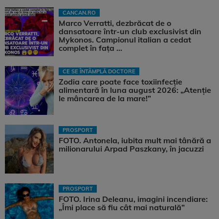
CANCAN.RO
Marco Verratti, dezbrăcat de o
dansatoare într-un club exclusivist din
Mykonos. Campionul italian a cedat
complet în fața ...
CE SE ÎNTÂMPLĂ DOCTORE
Zodia care poate face toxiinfecție
alimentară în luna august 2026: „Atenție
le mâncarea de la mare!”
PROSPORT
FOTO. Antonela, iubita mult mai tânără a
milionarului Arpad Paszkany, în jacuzzi
PROSPORT
FOTO. Irina Deleanu, imagini incendiare:
„Îmi place să fiu cât mai naturală”