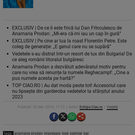
EXCLUSIV | De ce îi este frică lui Dan Frînculescu de
Anamaria Prodan: „Mi-era că-mi iau un cap în gură”
EXCLUSIV | Pe cine ar lua la roast Florentin Petre. Este
coleg de generație: „E genul care nu se supără”
Vedetele s-au distrat într-un resort de lux din Bulgaria! De
ce aleg românii litoralul bulgăresc
Anamaria Prodan a dezvăluit adevăratul motiv pentru
care nu vrea să renunțe la numele Reghecampf: „Cine a
pus numele acesta pe hartă?”
TOP CIAO.RO | Au dat moda peste tot! Accesoriul care
nu lipseşte din garderoba vedetelor la sfârşitul anului
2023
Publicat: 20 dec. 2016, 17:12
Autor:
Echipa Ciao.ro
Vedete
tags:
anamaria prodan
impresara
look
palmier
par