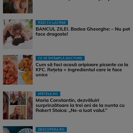
RÂZI CU LACRIMI
BANCUL ZILEI. Badea Gheorghe: – Nu pot
face dragoste!
CE SE ÎNTÂMPLĂ DOCTORE
Cum să faci acasă aripioare picante ca la
KFC. Rețeta + ingredientul care le face
unice
KFETELE.RO
Maria Constantin, dezvăluiri
surprinzătoare la trei ani de la nunta cu
Robert Stoica: „Ne-a luat valul.”
DESCOPERA.RO