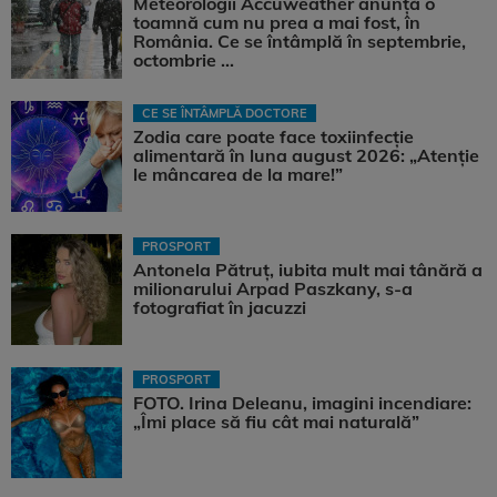
Meteorologii Accuweather anunță o
toamnă cum nu prea a mai fost, în
România. Ce se întâmplă în septembrie,
octombrie ...
CE SE ÎNTÂMPLĂ DOCTORE
Zodia care poate face toxiinfecție
alimentară în luna august 2026: „Atenție
le mâncarea de la mare!”
PROSPORT
Antonela Pătruț, iubita mult mai tânără a
milionarului Arpad Paszkany, s-a
fotografiat în jacuzzi
PROSPORT
FOTO. Irina Deleanu, imagini incendiare:
„Îmi place să fiu cât mai naturală”