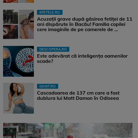
KFETELE.RO
Acuzații grave după găsirea fetiței de 11
ani dispărute în Bacău! Familia copilei
cere imaginile de pe camerele de ...
DESCOPERA.RO
Este adevărat că inteligența oamenilor
scade?
GO4IT.RO
Cascadoarea de 137 cm care a fost
dublura lui Matt Damon în Odiseea