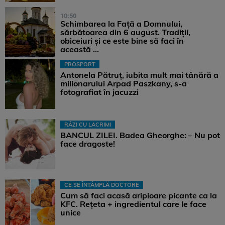
10:50
Schimbarea la Față a Domnului,
sărbătoarea din 6 august. Tradiții,
obiceiuri și ce este bine să faci în
această ...
PROSPORT
Antonela Pătruț, iubita mult mai tânără a
milionarului Arpad Paszkany, s-a
fotografiat în jacuzzi
RÂZI CU LACRIMI
BANCUL ZILEI. Badea Gheorghe: – Nu pot
face dragoste!
CE SE ÎNTÂMPLĂ DOCTORE
Cum să faci acasă aripioare picante ca la
KFC. Rețeta + ingredientul care le face
unice