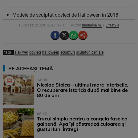
Modele de sculptat dovleci de Halloween in 2018
Publicat: 25 oct. 2017, 17:11
Autor:
madalina m.
Lifestyle
tags:
alex wer
dovleci
halloween
sculpturi
sculpturi geniale
PE ACEEAȘI TEMĂ
14:00
Nicolae Stoica – ultimul mare interbelic.
O recuperare istorică după mai bine de
80 de ani
08:12
Trucul simplu pentru a congela fasolea
galbenă. Așa își păstrează culoarea și
gustul luni întregi