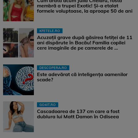
Cum arată acum Julia Chelaru, fosta
membră a trupei Exotic! Și-a etalat
formele voluptoase, la aproape 50 de ani
KFETELE.RO
Acuzații grave după găsirea fetiței de 11
ani dispărute în Bacău! Familia copilei
cere imaginile de pe camerele de ...
DESCOPERA.RO
Este adevărat că inteligența oamenilor
scade?
GO4IT.RO
Cascadoarea de 137 cm care a fost
dublura lui Matt Damon în Odiseea