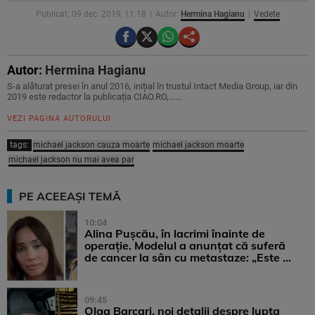
Publicat: 09 dec. 2019, 11:18
Autor:
Hermina Hagianu
Vedete
Autor:
Hermina Hagianu
S-a alăturat presei în anul 2016, inițial în trustul Intact Media Group, iar din
2019 este redactor la publicația CIAO.RO,…...
VEZI PAGINA AUTORULUI
tags:
michael jackson cauza moarte
michael jackson moarte
michael jackson nu mai avea par
PE ACEEAȘI TEMĂ
10:04
Alina Pușcău, în lacrimi înainte de
operație. Modelul a anunțat că suferă
de cancer la sân cu metastaze: „Este ...
09:45
Olga Barcari, noi detalii despre lupta