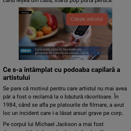
când ieșea din casă, starul pop purta perucă.
Citește articolul
Ce s-a întâmplat cu podoaba capilară a
artistului
Se pare că motivul pentru care artistul nu mai avea
păr a fost o reclamă la o băutură răcoritoare. În
1984, când se afla pe platourile de filmare, a avut
loc un incident care i-a lăsat arsuri grave pe corp.
Pe corpul lui Michael Jackson a mai fost