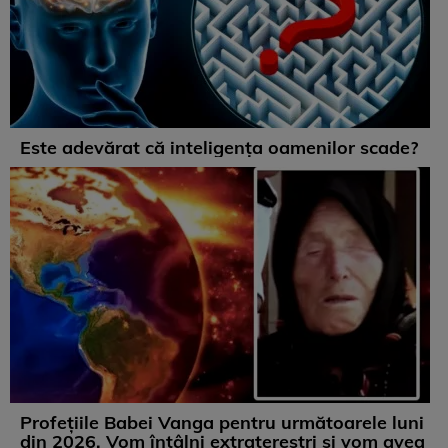
Este adevărat că inteligența oamenilor scade?
Profețiile Babei Vanga pentru următoarele luni
din 2026. Vom întâlni extratereștri și vom avea