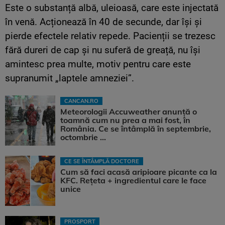
Este o substanță albă, uleioasă, care este injectată
în venă. Acționează în 40 de secunde, dar își și
pierde efectele relativ repede. Pacienții se trezesc
fără dureri de cap și nu suferă de greață, nu își
amintesc prea multe, motiv pentru care este
supranumit „laptele amneziei”.
CANCAN.RO
Meteorologii Accuweather anunță o
toamnă cum nu prea a mai fost, în
România. Ce se întâmplă în septembrie,
octombrie ...
CE SE ÎNTÂMPLĂ DOCTORE
Cum să faci acasă aripioare picante ca la
KFC. Rețeta + ingredientul care le face
unice
PROSPORT