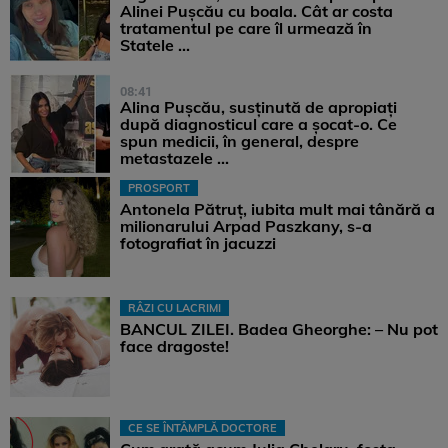
Alinei Pușcău cu boala. Cât ar costa
tratamentul pe care îl urmează în
Statele ...
08:41
Alina Pușcău, susținută de apropiați
după diagnosticul care a șocat-o. Ce
spun medicii, în general, despre
metastazele ...
PROSPORT
Antonela Pătruț, iubita mult mai tânără a
milionarului Arpad Paszkany, s-a
fotografiat în jacuzzi
RÂZI CU LACRIMI
BANCUL ZILEI. Badea Gheorghe: – Nu pot
face dragoste!
CE SE ÎNTÂMPLĂ DOCTORE