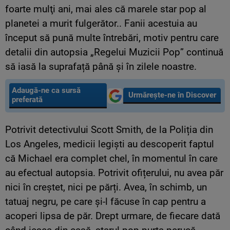
foarte mulţi ani, mai ales că marele star pop al
planetei a murit fulgerător.. Fanii acestuia au
început să pună multe întrebări, motiv pentru care
detalii din autopsia „Regelui Muzicii Pop” continuă
să iasă la suprafață până și în zilele noastre.
Adaugă-ne ca sursă
Urmărește-ne în Discover
preferată
Potrivit detectivului Scott Smith, de la Poliția din
Los Angeles, medicii legiști au descoperit faptul
că Michael era complet chel, în momentul în care
au efectual autopsia. Potrivit ofițerului, nu avea păr
nici în creștet, nici pe părți. Avea, în schimb, un
tatuaj negru, pe care și-l făcuse în cap pentru a
acoperi lipsa de păr. Drept urmare, de fiecare dată