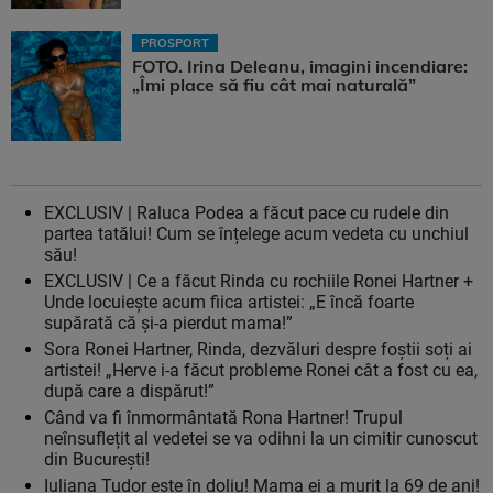
PROSPORT
FOTO. Irina Deleanu, imagini incendiare:
„Îmi place să fiu cât mai naturală”
EXCLUSIV | Raluca Podea a făcut pace cu rudele din
partea tatălui! Cum se înțelege acum vedeta cu unchiul
său!
EXCLUSIV | Ce a făcut Rinda cu rochiile Ronei Hartner +
Unde locuiește acum fiica artistei: „E încă foarte
supărată că și-a pierdut mama!”
Sora Ronei Hartner, Rinda, dezvăluri despre foștii soți ai
artistei! „Herve i-a făcut probleme Ronei cât a fost cu ea,
după care a dispărut!”
Când va fi înmormântată Rona Hartner! Trupul
neînsuflețit al vedetei se va odihni la un cimitir cunoscut
din București!
Iuliana Tudor este în doliu! Mama ei a murit la 69 de ani!