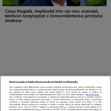
Casa Regală, implicată într-un nou scandal.
Motivul neașteptat e înmormântarea prințului
Andrew
Nouă ne pasă ca datele tale personale să rămână confidențiale
Noi și partenerii noștri
1019
stocăm și/sau accesăm informații pe dispozitivul dvs., precum identificatorii cookie
unici pentru prelucrarea datelor cu caracter personal. Puteți accepta sau gestiona preferințele dvs. făcând clic mai
jos, respectiv vă puteți opune utilizării unui interes legitim în orice moment pe pagina cu politica de
confidențialitate. Aceste alegeri vor fi raportate partenerilor noștri și nu vă vor afecta navigarea.
Mai multe detalii
Noi si partenerii nostri (retelele de socializare si agentiile de publicitate partenere, precum si furnizorii nostri de
servicii de date analitice) prelucram date pentru a permite website-ului sa functioneze, pentru a personaliza
continutul si anunturile publicitare afisate in functie de interesele si/sau profilul dvs., pentru a va oferi
functionalitati aferente retelelor de socializare si pentru a analiza traficul pe website. Beneficiati de drepturile
prevazute de art. 15-22 din GDPR in legatura cu prelucrarea datelor cu caracter personal. Aceste drepturi pot fi
exercitate prin modalitatea indicata
aici
. Prin click pe “ACCEPT TOATE”, acceptati folosirea tuturor Tehnologiilor de