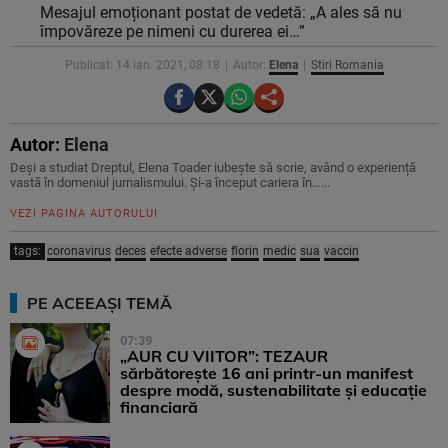
Mesajul emoționant postat de vedetă: „A ales să nu
împovăreze pe nimeni cu durerea ei…”
Publicat: 14 ian. 2021, 08:18
Autor:
Elena
Stiri Romania
Autor:
Elena
Deși a studiat Dreptul, Elena Toader iubește să scrie, având o experiență
vastă în domeniul jurnalismului. Și-a început cariera în…...
VEZI PAGINA AUTORULUI
tags:
coronavirus
deces
efecte adverse
florin
medic
sua
vaccin
PE ACEEAȘI TEMĂ
07:39
„AUR CU VIITOR”: TEZAUR
sărbătorește 16 ani printr-un manifest
despre modă, sustenabilitate și educație
financiară