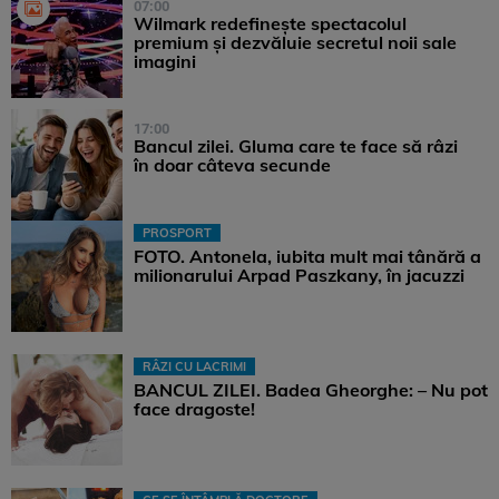
07:00
Wilmark redefinește spectacolul
premium și dezvăluie secretul noii sale
imagini
17:00
Bancul zilei. Gluma care te face să râzi
în doar câteva secunde
PROSPORT
FOTO. Antonela, iubita mult mai tânără a
milionarului Arpad Paszkany, în jacuzzi
RÂZI CU LACRIMI
BANCUL ZILEI. Badea Gheorghe: – Nu pot
face dragoste!