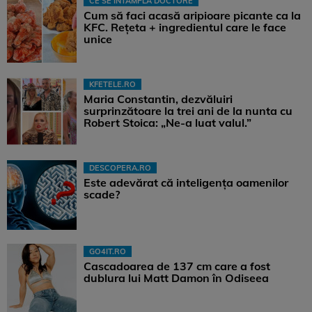
CE SE ÎNTÂMPLĂ DOCTORE
Cum să faci acasă aripioare picante ca la
KFC. Rețeta + ingredientul care le face
unice
KFETELE.RO
Maria Constantin, dezvăluiri
surprinzătoare la trei ani de la nunta cu
Robert Stoica: „Ne-a luat valul.”
DESCOPERA.RO
Este adevărat că inteligența oamenilor
scade?
GO4IT.RO
Cascadoarea de 137 cm care a fost
dublura lui Matt Damon în Odiseea