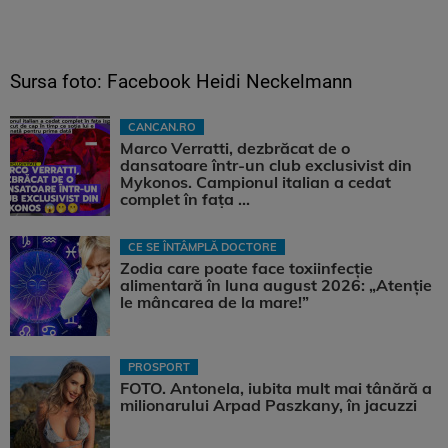
Sursa foto: Facebook Heidi Neckelmann
CANCAN.RO
Marco Verratti, dezbrăcat de o
dansatoare într-un club exclusivist din
Mykonos. Campionul italian a cedat
complet în fața ...
CE SE ÎNTÂMPLĂ DOCTORE
Zodia care poate face toxiinfecție
alimentară în luna august 2026: „Atenție
le mâncarea de la mare!”
PROSPORT
FOTO. Antonela, iubita mult mai tânără a
milionarului Arpad Paszkany, în jacuzzi