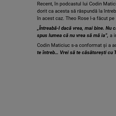
Recent, în podcastul lui Codin Matici
dorit ca acesta să răspundă la între
în acest caz. Theo Rose l-a făcut pe
„Întreabă-l dacă vrea, mai bine. Nu c
spus lumea că nu vrea să mă ia”,
a i
Codin Maticiuc s-a conformat și a a
te întreb… Vrei să te căsătorești cu