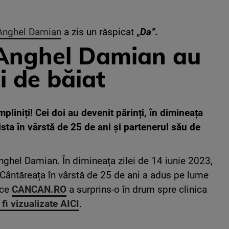
Anghel Damian
a zis un răspicat „
Da”.
 Anghel Damian au
i de băiat
liniți! Cei doi au devenit părinți, în dimineața
ista în vârstă de 25 de ani și partenerul său de
Anghel Damian. În dimineața zilei de 14 iunie 2023,
. Cântăreața în vârstă de 25 de ani a adus pe lume
 ce
CANCAN.RO
a surprins-o în drum spre clinica
 fi vizualizate AICI
.