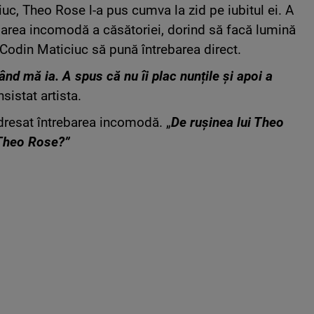
uc, Theo Rose l-a pus cumva la zid pe iubitul ei. A
barea incomodă a căsătoriei, dorind să facă lumină
 Codin Maticiuc să pună întrebarea direct.
ând mă ia. A spus că nu îi plac nunțile și apoi a
nsistat artista.
dresat întrebarea incomodă. „
De rușinea lui Theo
 Theo Rose?”