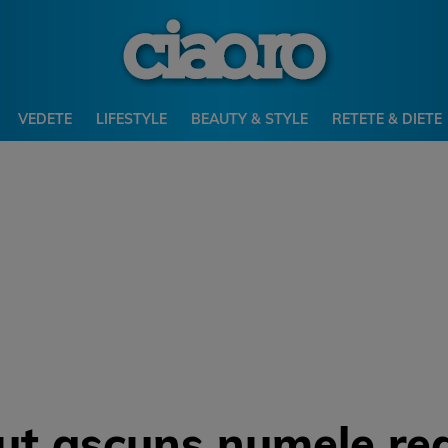
VEDETE
LIFESTYLE
BEAUTY & STYLE
RETETE & DIETE
t ascuns numele real 