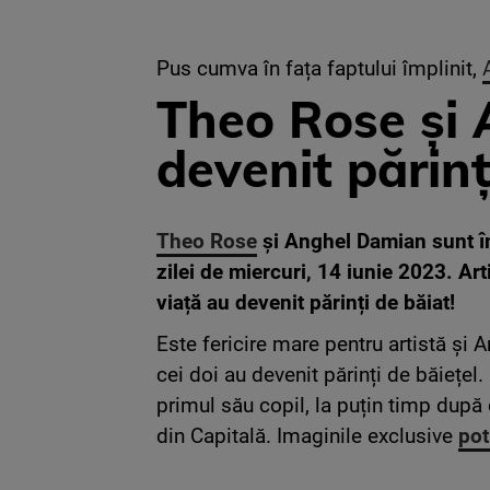
Pus cumva în fața faptului împlinit,
Theo Rose și
devenit părinț
Theo Rose
și Anghel Damian sunt împ
zilei de miercuri, 14 iunie 2023. Art
viață au devenit părinți de băiat!
Este fericire mare pentru artistă și 
cei doi au devenit părinți de băiețel
primul său copil, la puțin timp după
din Capitală. Imaginile exclusive
pot