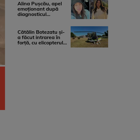
medicii, ...
Alina Pușcău, apel
emoționant după
diagnosticul
devastator: „Am
cinci tumori. Vă rog
...
Cătălin Botezatu și-
a făcut intrarea în
forță, cu elicopterul,
la Young Island
Festival ...