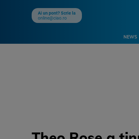
Ai un pont? Scrie la
online@ciao.ro
NEWS
Theo Rose a ținu