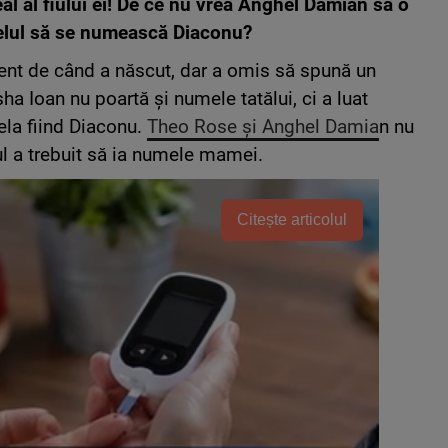
al al fiului ei! De ce nu vrea Anghel Damian să o
țelul să se numească Diaconu?
rent de când a născut, dar a omis să spună un
ha Ioan nu poartă și numele tatălui, ci a luat
la fiind Diaconu.
Theo Rose și Anghel Damia
n nu
ul a trebuit să ia numele mamei.
Citește articolul