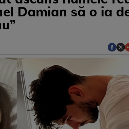
el Damian să o ia de 
nu”