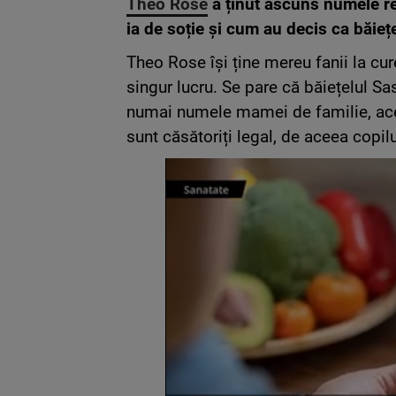
Theo Rose
a ținut ascuns numele re
ia de soție și cum au decis ca băie
Theo Rose își ține mereu fanii la cu
singur lucru. Se pare că băiețelul Sas
numai numele mamei de familie, ace
sunt căsătoriți legal, de aceea copil