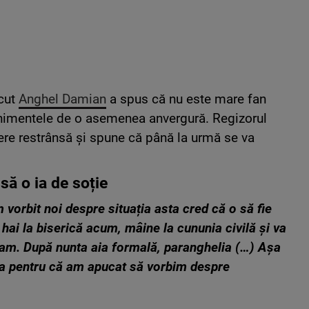
ecut
Anghel Damian
a spus că nu este mare fan
venimentele de o asemenea anvergură. Regizorul
cere restrânsă și spune că până la urmă se va
ă o ia de soție
orbit noi despre situația asta cred că o să fie
hai la biserică acum, mâine la cununia civilă și va
m-tam. După nunta aia formală, paranghelia (…) Așa
la pentru că am apucat să vorbim despre