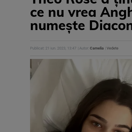
ce nu vrea Angh
numește Diaco
Publicat: 21 iun. 2023, 13:47
Autor:
Camelia
Vedete