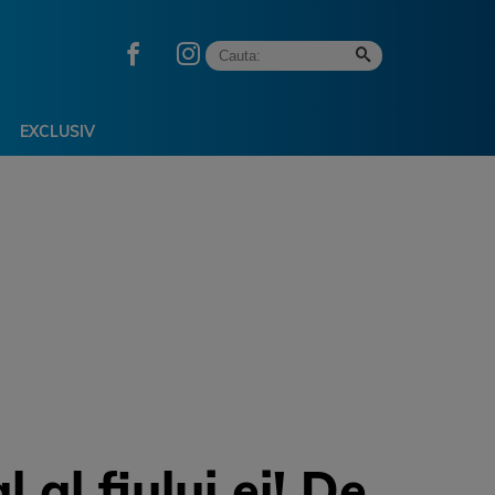
EXCLUSIV
al fiului ei! De