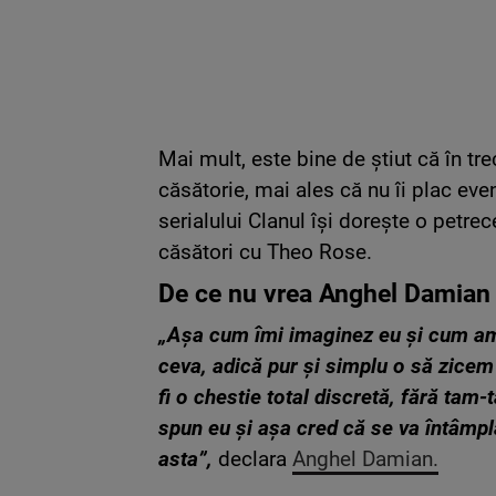
Mai mult, este bine de știut că în tr
căsătorie, mai ales că nu îi plac e
serialului Clanul își dorește o petre
căsători cu Theo Rose.
De ce nu vrea Anghel Damian s
„Așa cum îmi imaginez eu și cum am v
ceva, adică pur și simplu o să zicem 
fi o chestie total discretă, fără ta
spun eu și așa cred că se va întâmp
asta”,
declara
Anghel Damian.