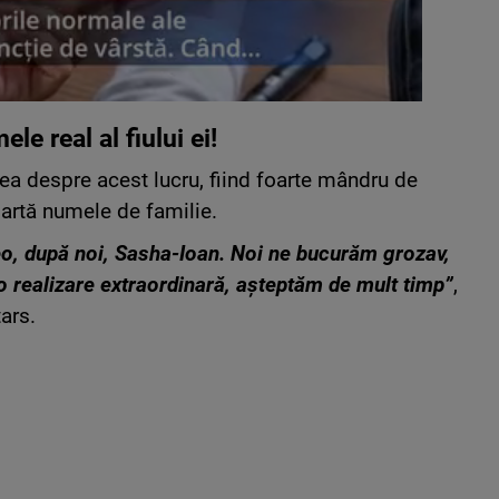
e real al fiului ei!
rea despre acest lucru, fiind foarte mândru de
poartă numele de familie.
o, după noi, Sasha-Ioan. Noi ne bucurăm grozav,
 o realizare extraordinară, așteptăm de mult timp”
,
ars.