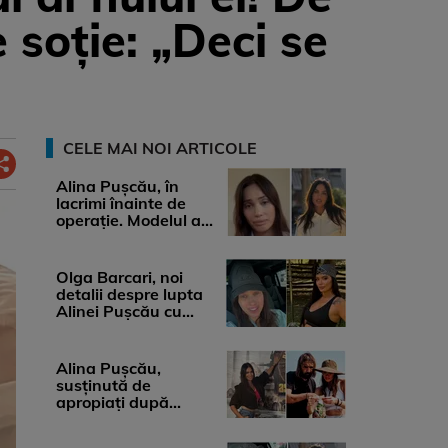
soție: „Deci se
CELE MAI NOI ARTICOLE
Alina Pușcău, în
lacrimi înainte de
operație. Modelul a
anunțat că suferă de
cancer ...
Olga Barcari, noi
detalii despre lupta
Alinei Pușcău cu
boala. Cât ar costa
tratamentul ...
Alina Pușcău,
susținută de
apropiați după
diagnosticul care a
șocat-o. Ce spun