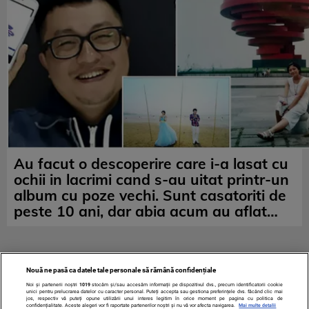
Au facut o descoperire care i-a lasat cu
ochii in lacrimi cand s-au uitat printr-un
album cu poze vechi. Sunt casatoriti de
peste 10 ani, dar abia acum au aflat…
Nouă ne pasă ca datele tale personale să rămână confidențiale
Noi și partenerii noștri
1019
stocăm și/sau accesăm informații pe dispozitivul dvs., precum identificatorii cookie
unici pentru prelucrarea datelor cu caracter personal. Puteți accepta sau gestiona preferințele dvs. făcând clic mai
jos, respectiv vă puteți opune utilizării unui interes legitim în orice moment pe pagina cu politica de
confidențialitate. Aceste alegeri vor fi raportate partenerilor noștri și nu vă vor afecta navigarea.
Mai multe detalii