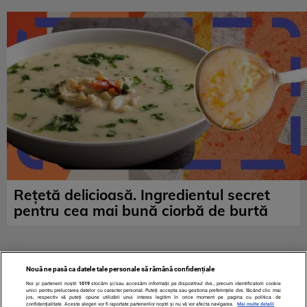
Rețetă delicioasă. Ingredientul secret
pentru cea mai bună ciorbă de burtă
Nouă ne pasă ca datele tale personale să rămână confidențiale
Noi și partenerii noștri
1019
stocăm și/sau accesăm informații pe dispozitivul dvs., precum identificatorii cookie
unici pentru prelucrarea datelor cu caracter personal. Puteți accepta sau gestiona preferințele dvs. făcând clic mai
jos, respectiv vă puteți opune utilizării unui interes legitim în orice moment pe pagina cu politica de
confidențialitate. Aceste alegeri vor fi raportate partenerilor noștri și nu vă vor afecta navigarea.
Mai multe detalii