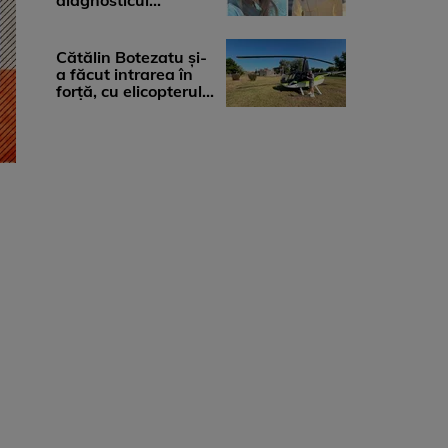
diagnosticul
devastator: „Am
cinci tumori. Vă rog
...
Cătălin Botezatu și-
a făcut intrarea în
forță, cu elicopterul,
la Young Island
Festival ...