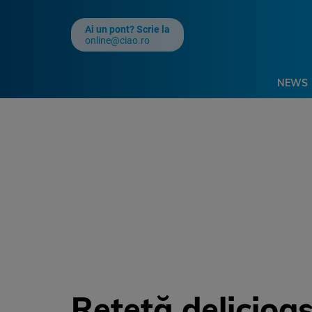
Ai un pont? Scrie la
online@ciao.ro
NEWS
Rețetă delicioas