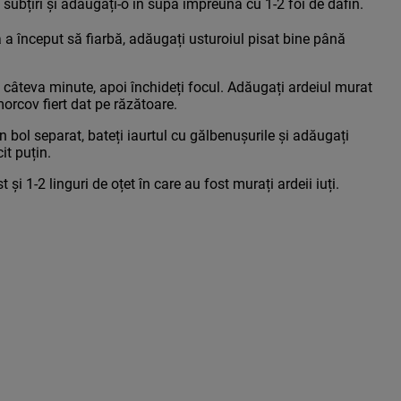
ii subțiri și adăugați-o în supă împreună cu 1-2 foi de dafin.
a început să fiarbă, adăugați usturoiul pisat bine până
 câteva minute, apoi închideți focul. Adăugați ardeiul murat
morcov fiert dat pe răzătoare.
n bol separat, bateți iaurtul cu gălbenușurile și adăugați
it puțin.
i 1-2 linguri de oțet în care au fost murați ardeii iuți.