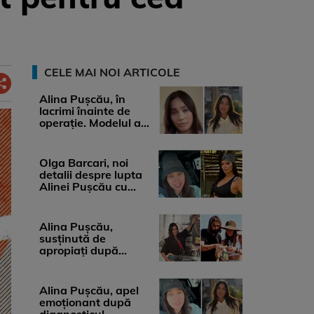
CELE MAI NOI ARTICOLE
Alina Pușcău, în
lacrimi înainte de
operație. Modelul a
anunțat că suferă de
cancer ...
Olga Barcari, noi
detalii despre lupta
Alinei Pușcău cu
boala. Cât ar costa
tratamentul ...
Alina Pușcău,
susținută de
apropiați după
diagnosticul care a
șocat-o. Ce spun
medicii, ...
Alina Pușcău, apel
emoționant după