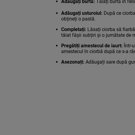
Adăugați burta:
Tăiați burta în fel
Adăugați usturoiul:
După ce ciorba 
obțineți o pastă.
Completați:
Lăsați ciorba să fiarbă
tăiat fâșii subțiri și o jumătate de 
Pregătiți amestecul de iaurt:
Într-u
amestecul în ciorbă după ce s-a răc
Asezonați:
Adăugați sare după gust ș