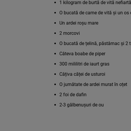
1 kilogram de burtă de vită nefiart
O bucată de carne de vită și un os 
Un ardei roșu mare
2 morcovi
O bucată de țelină, păstârnac și 2 ti
Câteva boabe de piper
300 mililitri de iaurt gras
Câțiva căței de usturoi
O jumătate de ardei murat în oțet
2 foi de dafin
2-3 gălbenușuri de ou