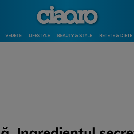
VEDETE
LIFESTYLE
BEAUTY & STYLE
RETETE & DIETE
ă. Ingredientul secr