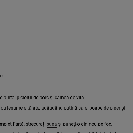
rc
e burta, piciorul de porc și carnea de vită.
ă cu legumele tăiate, adăugând puțină sare, boabe de piper și
plet fiartă, strecurați
supa
și puneți-o din nou pe foc.