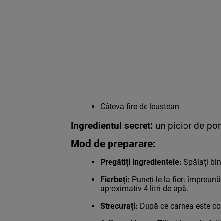
Câteva fire de leuștean
Ingredientul secret:
un picior de po
Mod de preparare:
Pregătiți ingredientele:
Spălați bin
Fierbeți:
Puneți-le la fiert împreun
aproximativ 4 litri de apă.
Strecurați:
După ce carnea este com