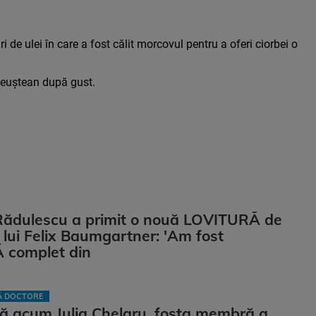
ri de ulei în care a fost călit morcovul pentru a oferi ciorbei o
 leuștean după gust.
Rădulescu a primit o nouă LOVITURĂ de
ii lui Felix Baumgartner: 'Am fost
complet din
LĂ DOCTORE
ă acum Julia Chelaru, fosta membră a