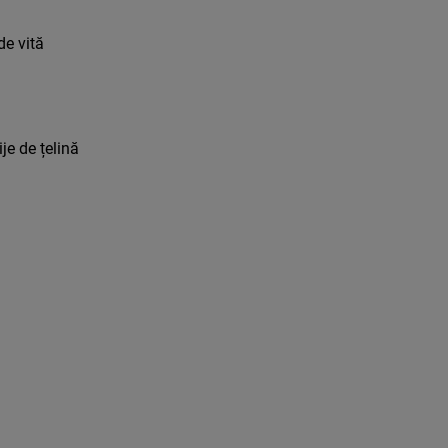
ă
de vită
je de țelină