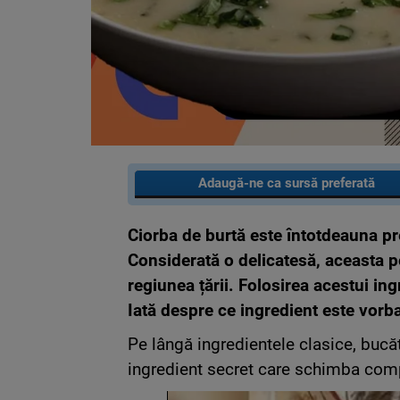
Adaugă-ne ca sursă preferată
Ciorba de burtă este întotdeauna pr
Considerată o delicatesă, aceasta po
regiunea țării. Folosirea acestui i
Iată despre ce ingredient este vorb
Pe lângă ingredientele clasice, buc
ingredient secret care schimba com