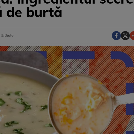
ă de burtă
 & Diete