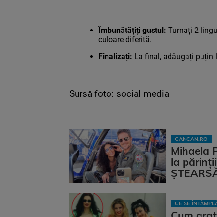
Îmbunătățiți gustul:
Turnați 2 lingu
culoare diferită.
Finalizați:
La final, adăugați puțin
Sursă foto: social media
CANCAN.RO
Mihaela 
la părinț
ȘTEARSĂ 
CE SE ÎNTÂMP
Cum arat