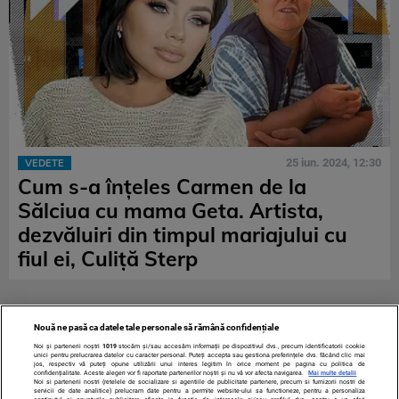
25 iun. 2024, 12:30
VEDETE
Cum s-a înțeles Carmen de la
Sălciua cu mama Geta. Artista,
dezvăluiri din timpul mariajului cu
fiul ei, Culiţă Sterp
Nouă ne pasă ca datele tale personale să rămână confidențiale
Noi și partenerii noștri
1019
stocăm și/sau accesăm informații pe dispozitivul dvs., precum identificatorii cookie
unici pentru prelucrarea datelor cu caracter personal. Puteți accepta sau gestiona preferințele dvs. făcând clic mai
jos, respectiv vă puteți opune utilizării unui interes legitim în orice moment pe pagina cu politica de
confidențialitate. Aceste alegeri vor fi raportate partenerilor noștri și nu vă vor afecta navigarea.
Mai multe detalii
Noi si partenerii nostri (retelele de socializare si agentiile de publicitate partenere, precum si furnizorii nostri de
servicii de date analitice) prelucram date pentru a permite website-ului sa functioneze, pentru a personaliza