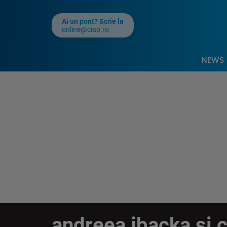
Ai un pont? Scrie la
online@ciao.ro
NEWS
andreea ibacka si c