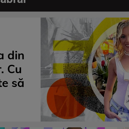
a din
. Cu
te să