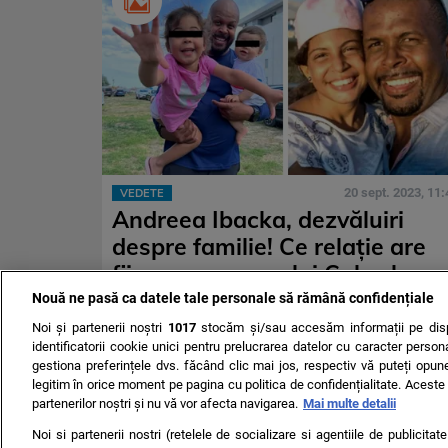
20 sept. 2023, 11:
VEDETE
Andreea Ibacka, dezvăluiri
despre familie! Ce relație are
fiica cea mare a lui Cabral cu
cei doi frați: „Trăiesc povești
Nouă ne pasă ca datele tale personale să rămână confidențiale
diferite”
Noi și partenerii noștri
1017
stocăm și/sau accesăm informații pe disp
identificatorii cookie unici pentru prelucrarea datelor cu caracter person
gestiona preferințele dvs. făcând clic mai jos, respectiv vă puteți opune 
legitim în orice moment pe pagina cu politica de confidențialitate. Aceste a
partenerilor noștri și nu vă vor afecta navigarea.
Mai multe detalii
Noi si partenerii nostri (retelele de socializare si agentiile de publicita