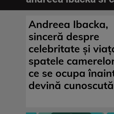
Andreea Ibacka,
sinceră despre
celebritate și viaț
spatele camerelor
ce se ocupa înain
devină cunoscută