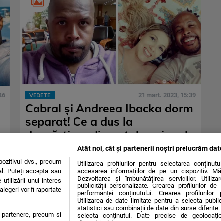
46
21 mart. 2023, 15:39
VEDETE
Cabral și Andreea Ibacka dorm
separat! Ce a dus la
despărțirea din patul conjugal:
„Dar nici așa nu s-a putut”
Atât noi, cât și partenerii noștri prelucrăm dat
ozitivul dvs., precum
Utilizarea profilurilor pentru selectarea conținut
al. Puteți accepta sau
accesarea informațiilor de pe un dispozitiv. Mă
Dezvoltarea și îmbunătățirea serviciilor. Utiliza
utilizării unui interes
publicității personalizate. Crearea profilurilor d
legeri vor fi raportate
performanței conținutului. Crearea profilurilor 
Utilizarea de date limitate pentru a selecta public
statistici sau combinații de date din surse diferite. 
te partenere, precum si
selecta conținutul. Date precise de geolocație