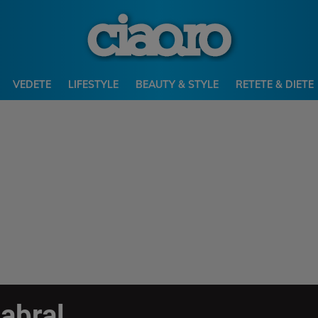
VEDETE
LIFESTYLE
BEAUTY & STYLE
RETETE & DIETE
abral