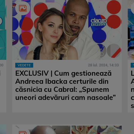
00
28 iul. 2024, 14:33
VEDETE
i
EXCLUSIV | Cum gestionează
Andreea Ibacka certurile din
căsnicia cu Cabral: „Spunem
uneori adevăruri cam nasoale”