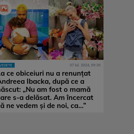
07 iul. 2024, 09:30
VEDETE
La ce obiceiuri nu a renunțat
Andreea Ibacka, după ce a
născut: „Nu am fost o mamă
care s-a delăsat. Am încercat
să ne vedem și de noi, ca…”