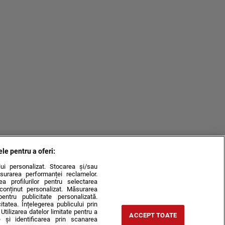
ele pentru a oferi:
ului personalizat. Stocarea și/sau
surarea performanței reclamelor.
rea profilurilor pentru selectarea
e conținut personalizat. Măsurarea
pentru publicitate personalizată.
itatea. Înțelegerea publicului prin
Utilizarea datelor limitate pentru a
ACCEPT TOATE
 și identificarea prin scanarea