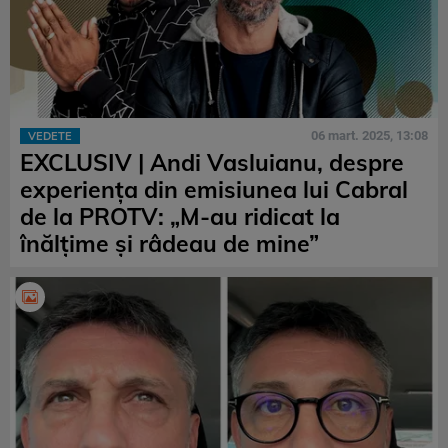
06 mart. 2025, 13:08
VEDETE
EXCLUSIV | Andi Vasluianu, despre
experiența din emisiunea lui Cabral
de la PROTV: „M-au ridicat la
înălțime și râdeau de mine”